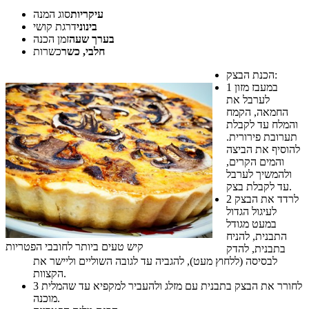
עיקריות
סוג המנה
בינוני
דרגת קושי
בערך שעה
זמן הכנה
חלבי, כשר
כשרות
הכנת הבצק:
במעבז מזון
1
לערבל את
החמאה, הקמח
והמלח עד לקבלת
תערובת פירורית.
להוסיף את הביצה
והמים הקרים,
ולהמשיך לערבל
עד לקבלת בצק.
לרדד את הבצק
2
לעיגול הגדול
במעט מגודל
התבנית, להניח
קיש טעים ביותר לחובבי הפטריות
בתבנית, להדק
לבסיסה (ללחוץ מעט), להגביה עד לגובה השוליים וליישר את
הקצוות.
לחורר את הבצק בתבנית עם מזלג ולהעביר למקפיא עד שהמלית
3
מוכנה.