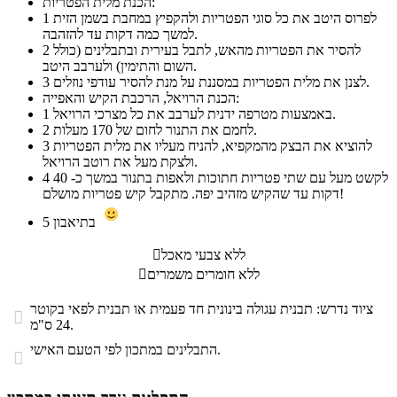
הכנת מלית הפטריות:
לפרוס היטב את כל סוגי הפטריות ולהקפיץ במחבת בשמן הזית
1
למשך כמה דקות עד להזהבה.
להסיר את הפטריות מהאש, לתבל בעירית ובתבלינים (כולל
2
השום והתימין) ולערבב היטב.
לצנן את מלית הפטריות במסננת על מנת להסיר עודפי נוזלים.
3
הכנת הרויאל, הרכבת הקיש והאפייה:
באמצעות מטרפה ידנית לערבב את כל מצרכי הרויאל.
1
לחמם את התנור לחום של 170 מעלות.
2
להוציא את הבצק מהמקפיא, להניח מעליו את מלית הפטריות
3
ולצקת מעל את רוטב הרויאל.
לקשט מעל עם שתי פטריות חתוכות ולאפות בתנור במשך כ- 40
4
דקות עד שהקיש מזהיב יפה. מתקבל קיש פטריות מושלם!
בתיאבון
5
ללא צבעי מאכל

ללא חומרים משמרים

ציוד נדרש: תבנית עגולה בינונית חד פעמית או תבנית לפאי בקוטר

24 ס"מ.
התבלינים במתכון לפי הטעם האישי.
