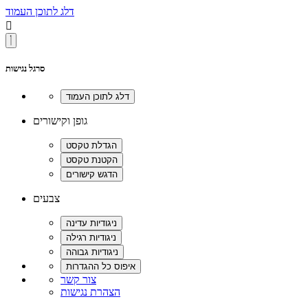
דלג לתוכן העמוד

סרגל נגישות
גופן וקישורים
צבעים
צור קשר
הצהרת נגישות