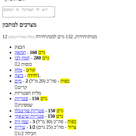
מצרכים למתכון
12 מנות/יחידות, 132 גרם למנה\יחידה
(תלוי בגודל המנה)
הבצק
גרם
160
-
חמאה
גרם
280
-
קמח לבן
2 כוסות

קורט
-
מלח
L
יחידה
-
ביצה
כפות
-
סה"כ
(20 מ"ל)
2
-
מים
קרים

מלית הפטריות
גרם
150
-
פטריות
שמפיניון

גרם
150
-
פטריות פורטבלו
גרם
150
-
פטריות שיטאקי
כפות
-
סה"כ
(30 מ"ל)
3
-
שמן זית
צרור
-
סה"כ
(25 גרם)
1/2
-
עירית
1/2 חבילה
