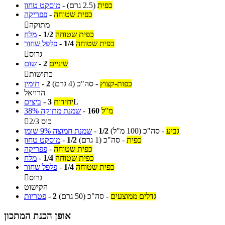
כפית
(2.5 גרם)
-
מוסקט טחון
כפית שטוחה
-
פפריקה
מתוקה

כפית שטוחה
1/2
-
מלח
כפית שטוחה
1/4
-
פלפל שחור
גרוס

שיניים
2
-
שום
כתושות

כפות-קצוץ
-
סה"כ
(4 גרם)
2
-
תימין
הרויאל
L
יחידות
3
-
ביצים
מ"ל
160
-
שמנת מתוקה 38%
2/3 כוס

גביע
-
סה"כ
(100 מ"ל)
1/2
-
שמנת חמוצה 9% שומן
כפית
-
סה"כ
(1 גרם)
1/2
-
מוסקט טחון
כפית שטוחה
-
פפריקה
כפית שטוחה
1/4
-
מלח
כפית שטוחה
1/4
-
פלפל שחור
גרוס

הקישוט
גדלים ממוצעים
-
סה"כ
(50 גרם)
2
-
פטריות
אופן הכנת המתכון