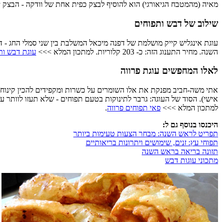
מאיה (מהמטבח הגיאורגי) הוא להוסיף לבצק כפית אחת של וודקה - הבצק 
שילוב של דבש ותפוחים
עוגת אינגליש קייק מושלמת של דפנה מיכאל המשלבת בין שני סמלי החג - 
השנה. מחיר התענוג הזה: כ- 203 קלוריות. למתכון המלא >>>
עוגת דבש ות
לאלו המחפשים עוגת פרווה
אתי משה-חביב מפנקת את אלו השומרים על כשרות ומקפידים להכין קינוחי פר
אישי). הסוד של העוגה: גרבר לתינוקות בטעם תפוחים - שלא תעזו לוותר על
למתכון המלא >>>
פאי תפוחים פרווה
.
היכנסו בנוסף גם ל:
תפריט לראש השנה: מבחר הצעות טעימות ביותר
תפוחי עץ: זנים, שימושים ויתרונות בריאותיים
תזונה בריאה בראש השנה
מתכוני עוגות דבש