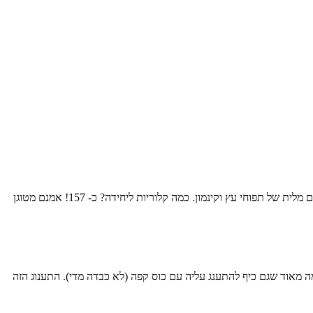
למתכון הבא קוראים "ושליאני" בגיאורגית, והוא באמת מעדן אמיתי. המתכון של מאיה פפיסמדוב, מומחית במטבח הגיאורגי המפנק, והוא מטוגן בשמן עם מלית של תפוחי עץ וקינמון. כמה קלוריות ליחידה? כ- 157! אמנם מטוגן
 מאוד שגם כיף להתענג עליה עם כוס קפה (לא כבדה מדי). התענוג הזה