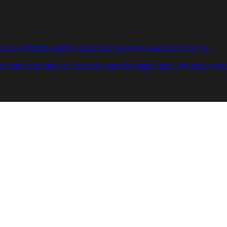
איך להכין
בית ומשפחה
בריאות
מחלות ובעיות
רפואה משלימה
ספורט ו
צלחת
טעים ללא גלוטן
טבעונות לבריאות
לבשל כמו שף
תזונה לבטן רגועה
מר