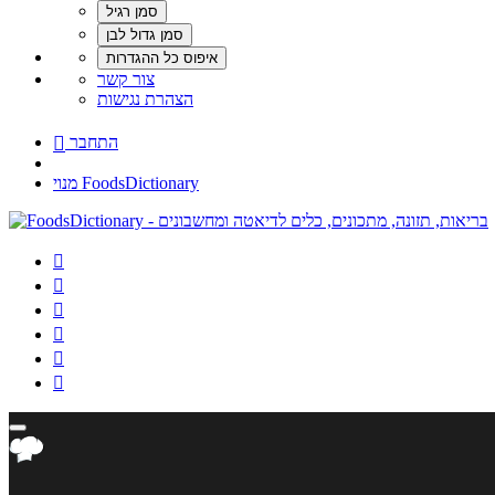
צור קשר
הצהרת נגישות
התחבר

מנוי FoodsDictionary





