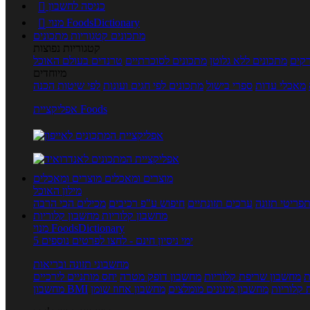
כניסה לחשבון

מנוי FoodsDictionary

מתכונים
קטגוריות מתכונים
קטגוריות נפוצות
קים
מתכונים ללא גלוטן
מתכונים לסוכרתיים
טרנדים בעולם האוכל
מיוחדים
מאכלי עדות
ספרי בישול
מתכונים לפי חגים ועונות
לפי שיטות הכנה
אפליקציית Foods
מוצרים ומאכלים
מוצרים ומאכלים
מילון האוכל
פריטי תזונה
ערכים תזונתיים
חיפוש ע"פ רכיבים
מכילים הכי הרבה
מחשבון קלוריות
מחשבון קלוריות
מנוי FoodsDictionary
5 ימי ניסיון חינם - לחצו לפרטים נוספים
מחשבוני תזונה ובריאות
ת
מחשבון שריפת קלוריות
מחשבון דופק מטרה
יחס מותניים לירכיים
 קלוריות
מחשבון מינונים מומלצים
מחשבון אחוז שומן
מחשבון BMI