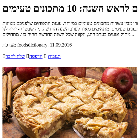
השנה: 10 מתכונים טעימים
ת ערב חג! לפניכם מבחר מתכוני עוגות תפוחים לראש השנה - 10 מתכונים מופלאים שנבחרו מבין עשרות מתכונים טעימים במיוחד. עוגות התפוחים שלפניכם מגוונות
כונים טעימים ומתאימים מאוד לערב השנה החדשה. מה שבטוח - יהיה לנו
מתוק וטעים בערב החג, ונקווה שכל השנה החדשה תהיה כזו. מתחילים...
, 11.09.2016
מערכת foodsdictionary
תגובות

הדפסה

שלח לחבר
