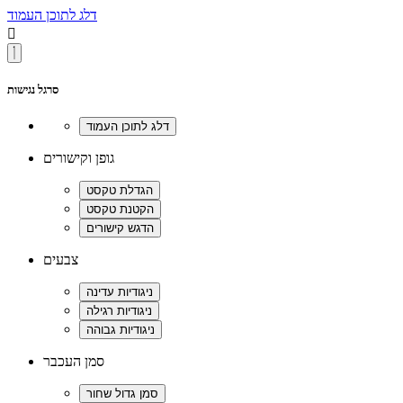
דלג לתוכן העמוד

סרגל נגישות
גופן וקישורים
צבעים
סמן העכבר