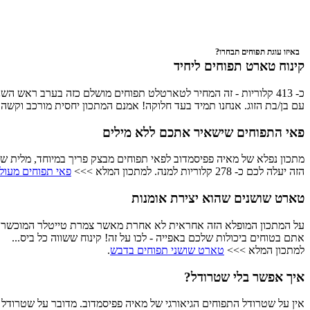
באיזו עוגת תפוחים תבחרו?
קינוח טארט תפוחים ליחיד
כ- 413 קלוריות - זה המחיר לטארטלט תפוחים מושלם כזה בערב ראש ה
עם בן/בת הזוג. אנחנו תמיד בעד חלוקה! אמנם המתכון יחסית מורכב וקש
פאי התפוחים שישאיר אתכם ללא מילים
מתכון נפלא של מאיה פפיסמדוב לפאי תפוחים מבצק פריך במיוחד, מלית של 
הזה יעלה לכם כ- 278 קלוריות למנה. למתכון המלא >>>
פאי תפוחים מעול
טארט שושנים שהוא יצירת אומנות
על המתכון המופלא הזה אחראית לא אחרת מאשר צמרת טייטלר המוכשרת, 
אתם בטוחים ביכולות שלכם באפייה - לכו על זה! קינוח ששווה כל ביס...
למתכון המלא >>>
טארט שושני תפוחים בדבש
.
איך אפשר בלי שטרודל?