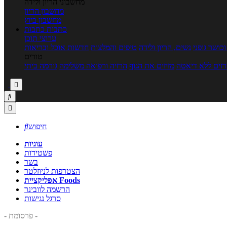
מחשבוני הריון ולידה
מחשבון הריון
מחשבון ביוץ
כתבות
כתבות
ערוצי תוכן
כושר גופני
נשים, הריון ולידה
טיפים והמלצות
חדשות אוכל ובריאות
טורים
זים ללא דיאטה
מזיזים את הגוף
הרזיה ורפואה משלימה
גורמה ביתי



חיפוש

עוגיות
פשטידות
בשר
הצטרפות לניוזלטר
אפליקציית Foods
הרשמה לוובינר
סרגל נגישות
- פרסומת -