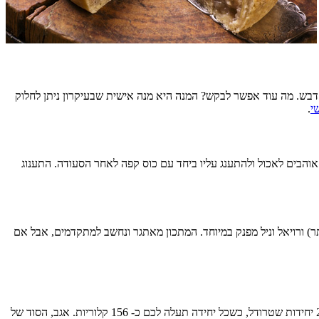
וג דבש. מה עוד אפשר לבקש? המנה היא מנה אישית שבעיקרון ניתן לחלוק
י
.
 אוהבים לאכול ולהתענג עליו ביחד עם כוס קפה לאחר הסעודה. התענוג
ורויאל וניל מפנק במיוחד. המתכון מאתגר ונחשב למתקדמים, אבל אם
אין על שטרודל התפוחים הגיאורגי של מאיה פפיסמדוב. מדובר על שטרודל טעים במיוחד במלית תפוחים וקינמון שנראה מיליון דולר. המתכון הוא לכ- 28 יחידות שטרודל, כשכל יחידה תעלה לכם כ- 156 קלוריות. אגב, הסוד של