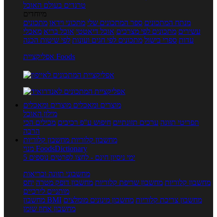
טרנדים בעולם האוכל
מיוחדים
מנתח המתכונים
ספר המתכונים שלי
מתכוני וידאו
מתכונים
עשירים
מתכונים לפי מצרכים
אוכל דיאטטי
אוכל בריא
מאכלי
עדות
ספרי בישול
מתכונים לפי חגים ועונות
לפי שיטות הכנה
אפליקציית Foods
מוצרים ומאכלים
מוצרים ומאכלים
מילון האוכל
תפריטי תזונה
ערכים תזונתיים
חיפוש ע"פ רכיבים
מכילים הכי
הרבה
מחשבון קלוריות
מחשבון קלוריות
מנוי FoodsDictionary
5 ימי ניסיון חינם - לחצו לפרטים נוספים
מחשבוני תזונה ובריאות
מחשבון קלוריות
מחשבון שריפת קלוריות
מחשבון דופק מטרה
יחס
מותניים לירכיים
מחשבון צריכת קלוריות
מחשבון מינונים מומלצים
מחשבון BMI
מחשבון אחוז שומן