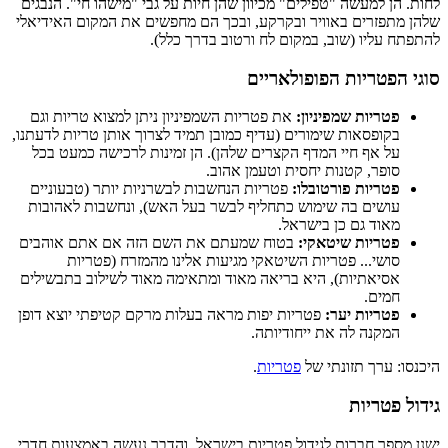
לחות. הן למעשה "טפילים" מכיוון שהן חיות על גבי "מישהו חי". הנבגים
שלהן מתפזרים באוויר ובקרקע, ובכך הם מחפשים את המקום האידיאלי
להתפתח עליו (שוב, במקום לח ורטוב בדרך כלל).
סוגי הפטריות הפופולאריים
פטריות שמפיניון:
את פטריות השמפיניון ניתן למצוא טריות וגם
בקופסאות שימורים (עדיף כמובן תמיד לצרוך אותן טריות לדעתנו,
על אף חיי המדף הקצרים שלהן). הן זמינות לרכישה כמעט בכל
סופר, קטנות יחסית וטעמן אהוב.
פטריות פורטובלו:
פטריות הנחשבות לבשרניות יותר (טבעוניים
עושים בה שימוש כתחליף לבשר בעל האש), ונחשבות לאהובות
מאוד גם כן בישראל.
פטריות שיטאקי:
בטוח שמעתם את השם הזה אם אתם אוהבים
סושי... פטריות השיטאקי מגיעות אלינו מהמזרח (פטריות
אסיאתיות), היא בריאה מאוד ומתאימה מאוד לשילוב בתבשילים
חמים.
פטריות יער:
פטריות יפות מראה בעלות מרקם קטיפתי יוצא דופן
המקנה לה את ייחודיותה.
היכנסו: ערך תזונתי של
פטריות
.
גידול פטריות
ישנן מספר חברות לגידול פטריות בישראל, והדבר נעשה באמצעות חדרי