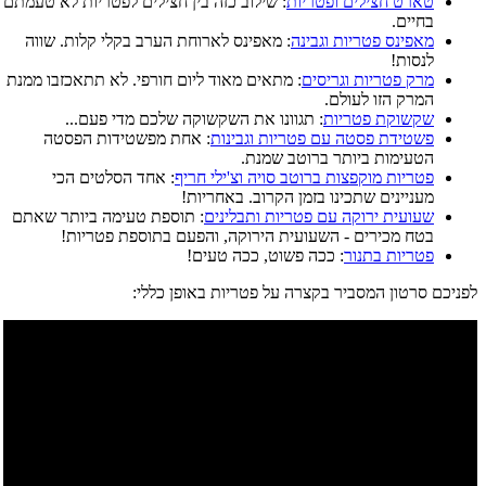
טארט חצילים ופטריות
: שילוב כזה בין חצילים לפטריות לא טעמתם
בחיים.
מאפינס פטריות וגבינה
: מאפינס לארוחת הערב בקלי קלות. שווה
לנסות!
מרק פטריות וגריסים
: מתאים מאוד ליום חורפי. לא תתאכזבו ממנת
המרק הזו לעולם.
שקשוקת פטריות
: תגוונו את השקשוקה שלכם מדי פעם...
פשטידת פסטה עם פטריות וגבינות
: אחת מפשטידות הפסטה
הטעימות ביותר ברוטב שמנת.
פטריות מוקפצות ברוטב סויה וצ'ילי חריף
: אחד הסלטים הכי
מעניינים שתכינו בזמן הקרוב. באחריות!
שעועית ירוקה עם פטריות ותבלינים
: תוספת טעימה ביותר שאתם
בטח מכירים - השעועית הירוקה, והפעם בתוספת פטריות!
פטריות בתנור
: ככה פשוט, ככה טעים!
לפניכם סרטון המסביר בקצרה על פטריות באופן כללי: