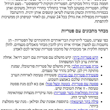
חממה בבתי גידול מבוקרים. הפטריות זקוקות ל"קומפוסט" - מצע הגידול
שלהן. הפטריות במעקב לכל אורך בתהליך בחדרי הגידול, משקים ואתן
בכמויות מדודות וכשהן מגיעות לשיאן קוטפים אותן ידנית. הידעתם?
הפטריות מכפילות את גודלן בכל 24 שעות, גם לאחר קטיפתן הן ממשיכות
להתפתח.
מבחר מתכונים עם פטריות
כפי שציינו, מעבר ליתרונות הבריאותיים והתזונתיים של הפטריות - הן
נחשבות גם למעדן אמיתי איתו ניתן להכין מבחר מאכלים מנצחים. להלן
רשימה חלקית אך מכובדת של מתכוני פטריות שכדאי לכם לאמץ:
קיש פטריות ביתי
: קיש מושלם עם פטריות עם רוטב רויאל. אחלה
ארוחת ערב לכל המשפחה!
מרק פטריות חלבי
: מרק מושלם של פטריות פורטובלו, שמנת
מתוקה ויין לבן. שילוב נהדר של טעמים.
פשטידת פטריות עם גבינות
: פשטידה טעימה לארוחת הערב
המשפחתית שלכם באמצע השבוע.
פסטה עם פטריות, בטטה ובצל סגול
: אם בא לכם מנת פסטה
טעימה - זו אחת הטובות שיש.
פרגיות ממולאות בשר ופטריות
: מנה עיקרית מנצחת שמתאימה
במיוחד לערבי החג.
פילה בקר ושיטאקי
: בתוספת אפונת שלג וסילאן - מנת שף מומלצת
ביותר.