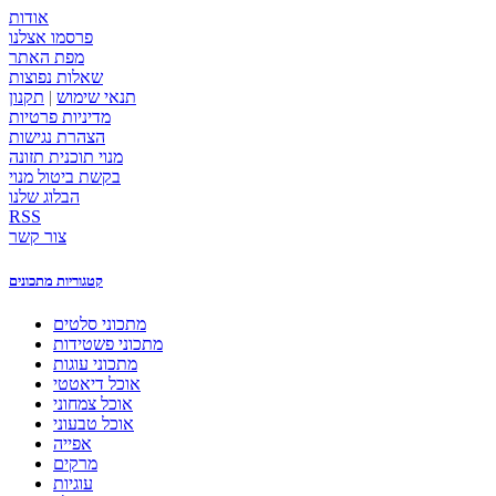
אודות
פרסמו אצלנו
מפת האתר
שאלות נפוצות
תנאי שימוש
|
תקנון
מדיניות פרטיות
הצהרת נגישות
מנוי תוכנית תזונה
בקשת ביטול מנוי
הבלוג שלנו
RSS
צור קשר
קטגוריות מתכונים
מתכוני סלטים
מתכוני פשטידות
מתכוני עוגות
אוכל דיאטטי
אוכל צמחוני
אוכל טבעוני
אפייה
מרקים
עוגיות