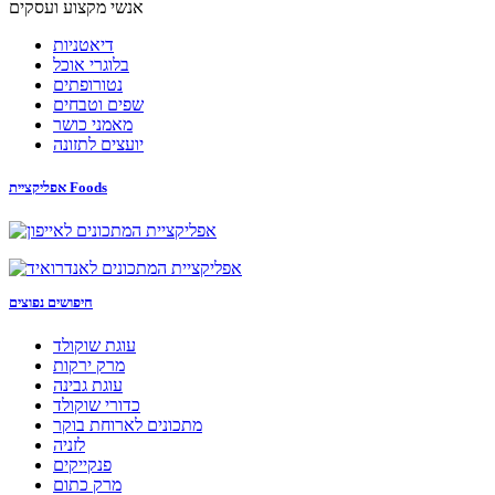
אנשי מקצוע ועסקים
דיאטניות
בלוגרי אוכל
נטורופתים
שפים וטבחים
מאמני כושר
יועצים לתזונה
אפליקציית Foods
חיפושים נפוצים
עוגת שוקולד
מרק ירקות
עוגת גבינה
כדורי שוקולד
מתכונים לארוחת בוקר
לזניה
פנקייקים
מרק כתום