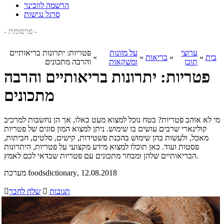
הרשמה לוובינר
סרגל נגישות
- פרסומת -
ערוצי
על מזונות
פטריות: יתרונות בריאותיים
בית
»
»
בריאות
»
»
תוכן
ומשקאות
והרבה מתכונים
פטריות: יתרונות בריאותיים והרבה
מתכונים
מי לא אוהב פטריות? בטח נוכל למצוא מעט כאלו, אך הן נחשבות למרכיב
קולינארי שרבים עושים בו שימוש. ניתן למצוא המון סוגים של פטריות
מאכל, ולעשות בהן שימוש בהכנת פשטידות, קישים, סלטים, חביתות,
פסטות ועוד. כאן תוכלו למצוא מידע מקצועי על פטריות, היתרונות
הבריאותיים שלהן ומבחר מתכונים עם פטריות שכדאי לכם לאמץ.
, 12.08.2018
מערכת foodsdictionary
תגובות

שלח לחבר
