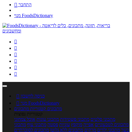
התחבר

מנוי FoodsDictionary






כניסה לחשבון

מנוי FoodsDictionary

מתכונים
קטגוריות מתכונים
קטגוריות נפוצות
מתכוני סלטים
מתכוני פשטידות
מתכוני עוגות
אוכל צמחוני
מתכונים לטבעוניים
אפייה
מוקפץ
עוגיות
פסטה
מתכוני עוף
מתכוני
בשר
מתכוני ילדים
מרקים
מתכונים ללא גלוטן
מתכונים לסוכרתיים