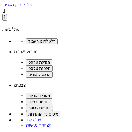
דלג לתוכן העמוד

סרגל נגישות
גופן וקישורים
צבעים
צור קשר
הצהרת נגישות