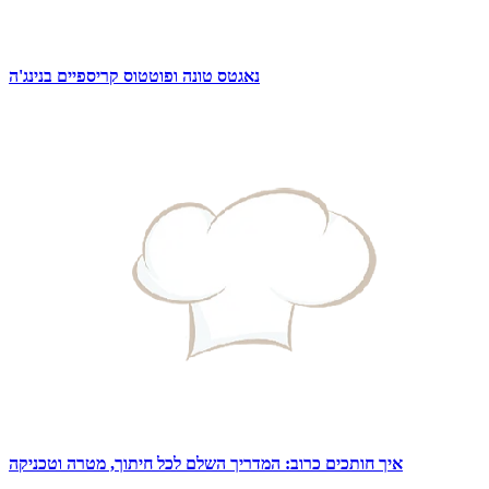
נאגטס טונה ופוטטוס קריספיים בנינג'ה
איך חותכים כרוב: המדריך השלם לכל חיתוך, מטרה וטכניקה