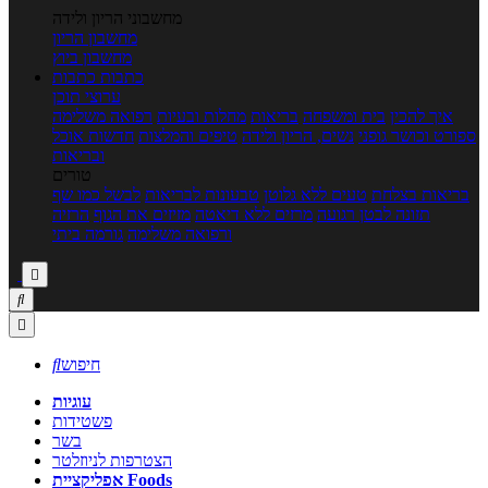
מחשבוני הריון ולידה
מחשבון הריון
מחשבון ביוץ
כתבות
כתבות
ערוצי תוכן
איך להכין
בית ומשפחה
בריאות
מחלות ובעיות
רפואה משלימה
ספורט וכושר גופני
נשים, הריון ולידה
טיפים והמלצות
חדשות אוכל
ובריאות
טורים
בריאות בצלחת
טעים ללא גלוטן
טבעונות לבריאות
לבשל כמו שף
תזונה לבטן רגועה
מרזים ללא דיאטה
מזיזים את הגוף
הרזיה
ורפואה משלימה
גורמה ביתי



חיפוש

עוגיות
פשטידות
בשר
הצטרפות לניוזלטר
אפליקציית Foods