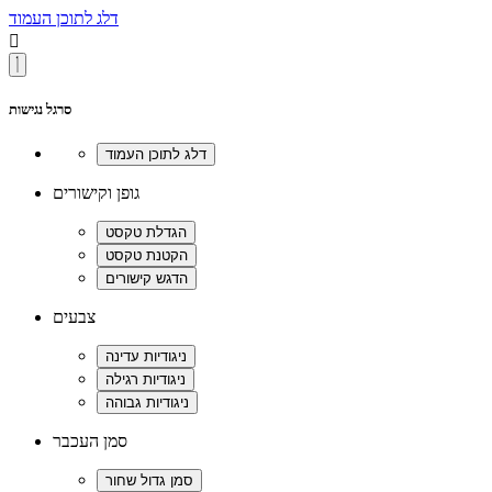
דלג לתוכן העמוד

סרגל נגישות
גופן וקישורים
צבעים
סמן העכבר