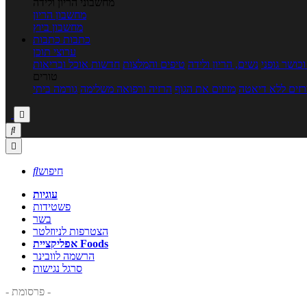
מחשבוני הריון ולידה
מחשבון הריון
מחשבון ביוץ
כתבות
כתבות
ערוצי תוכן
כושר גופני
נשים, הריון ולידה
טיפים והמלצות
חדשות אוכל ובריאות
טורים
זים ללא דיאטה
מזיזים את הגוף
הרזיה ורפואה משלימה
גורמה ביתי



חיפוש

עוגיות
פשטידות
בשר
הצטרפות לניוזלטר
אפליקציית Foods
הרשמה לוובינר
סרגל נגישות
- פרסומת -