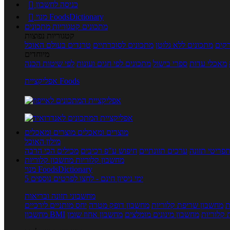
כניסה לחשבון

מנוי FoodsDictionary

מתכונים
קטגוריות מתכונים
קטגוריות נפוצות
קים
מתכונים ללא גלוטן
מתכונים לסוכרתיים
טרנדים בעולם האוכל
מיוחדים
מאכלי עדות
ספרי בישול
מתכונים לפי חגים ועונות
לפי שיטות הכנה
אפליקציית Foods
מוצרים ומאכלים
מוצרים ומאכלים
מילון האוכל
פריטי תזונה
ערכים תזונתיים
חיפוש ע"פ רכיבים
מכילים הכי הרבה
מחשבון קלוריות
מחשבון קלוריות
מנוי FoodsDictionary
5 ימי ניסיון חינם - לחצו לפרטים נוספים
מחשבוני תזונה ובריאות
ת
מחשבון שריפת קלוריות
מחשבון דופק מטרה
יחס מותניים לירכיים
 קלוריות
מחשבון מינונים מומלצים
מחשבון אחוז שומן
מחשבון BMI