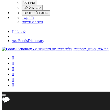
צור קשר
הצהרת נגישות
התחבר

מנוי FoodsDictionary





