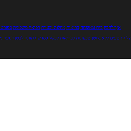
איך להכין
בית ומשפחה
בריאות
מחלות ובעיות
רפואה משלימה
ספורט ו
צלחת
טעים ללא גלוטן
טבעונות לבריאות
לבשל כמו שף
תזונה לבטן רגועה
מר