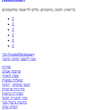
FoodsDictionary
בריאות, תזונה, מתכונים, כלים לדיאטה ומחשבונים






מנוי FoodsDictionary
מנוי ליועצי תזונה וכושר
אודות
פרסמו אצלנו
מפת האתר
שאלות נפוצות
תנאי שימוש
|
תקנון
מדיניות פרטיות
הצהרת נגישות
מנוי תוכנית תזונה
בקשת ביטול מנוי
הבלוג שלנו