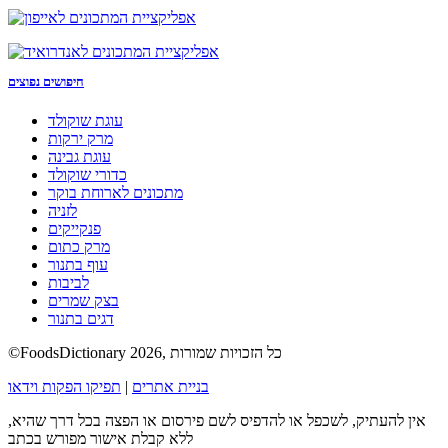
חיפושים נפוצים
עוגת שוקולד
מרק ירקות
עוגת גבינה
כדורי שוקולד
מתכונים לארוחת בוקר
לזניה
פנקייקים
מרק כתום
עוף בתנור
לביבות
בצק שמרים
דגים בתנור
©FoodsDictionary 2026, כל הזכויות שמורות
בניית אתרים
|
תפיקו הפקות וידאו
אין להעתיק, לשכפל או להדפיס לשם פירסום או הפצה בכל דרך שהיא,
ללא קבלת אישור מפורש בכתב