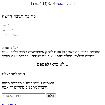
תזונתיים

: 0.14 (0.15 נטו)
יחס קטוגני

4.6%
11.8%
17.4%
66.2%
כתיבת תגובה חדשה
שלח תגובה
התכנים המופיעים באתר זה נועדו לספק אינפורמציה כללית בלבד. אינם
מהווים המלצה, תחליף להתייעצות עם מומחה או קבלת ייעוץ רפואי.
לא כדאי לפספס...
הניוזלטר שלנו
נרשמים לניוזלטר שלנו ומקבלים מתנה
חוברת מתכונים מהירים לדיאטה!