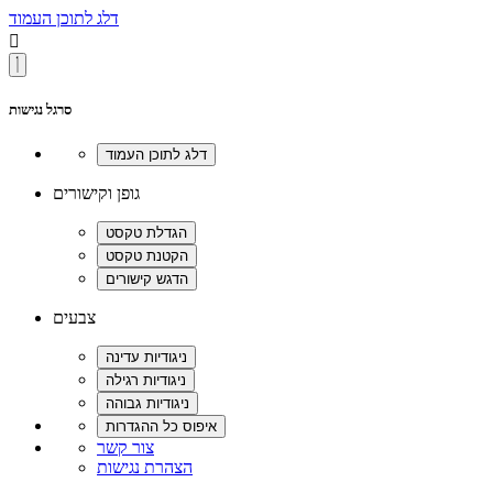
דלג לתוכן העמוד

סרגל נגישות
גופן וקישורים
צבעים
צור קשר
הצהרת נגישות