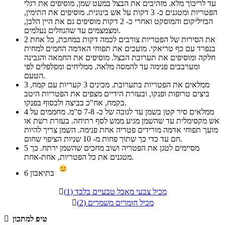
עד לריכוך מלא. מזהיבים את הבצל במעט שמן, מוסיפים את רגלי
הפטריות ומטגנים כ- 3 דקות על אש בינונית. מוסיפים את התימין,
הבזיליקום והמוסקט ואחרי כ- 2 דקות מוסיפים גם את היין הלבן,
ומצמצמים עד שהנוזלים נעלמים.
את הסירות של הפטריות צורבים לכמה דקות במחבת, כל אחת
2
בנפרד עם כף טריאקי. מועכים את תפוחי האדמה החמים למחית
חלקה ומוסיפים את תערובת הבצל. מוסיפים את החמאה והגבינה
ומערבבים פנימה עד להמסה מלאה. ממליחים ומפלפלים לפי
הטעם.
ממלאים את הפטריות בתערובת. מכינים 3 קעריות עם קמח,
3
ביצים טרופות ופנקו, ובעזרת הידיים מצפים את הפטריות היטב
בקמח, אח"כ בביצה ולבסוף בפנקו.
ממלאים סיר קטן בשמן עד לגובה של כ- 7-8 ס"מ. מחממים על
4
אש מקסימלית עד שהשמן מגיע ממש לסף רתיחה. בעזרת רשת או
מועך תפוחי אדמה מורידים פטריה אחת פנימה. השמן צריך להיות
חם עד כדי כך שתוך פחות מ- 10 שניות הציפוי שחום.
מסיימים לטגן את הפטריה ושוב מחכים שהשמן ירתח. כך
5
מטגנים את כל הפטריות, אחת-אחת.
בתיאבון
6
מכיל צבעי מאכל טבעיים בלבד (1)

מכיל חומרים משמרים (2)

טיפ למתכון
