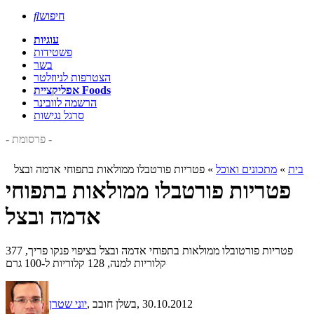
חיפוש

עוגיות
פשטידות
בשר
הצטרפות לניוזלטר
אפליקציית Foods
הרשמה לוובינר
סרגל נגישות
- פרסומת -
בית
»
מתכונים ואוכל
»
פטריות פורטבלו ממולאות בתפוחי אדמה ובצל
פטריות פורטבלו ממולאות בתפוחי
אדמה ובצל
פטריות פורטובלו ממולאות בתפוחי אדמה ובצל בציפוי פנקו פריך, 377
קלוריות למנה, 128 קלוריות ל-100 גרם
, 30.10.2012
, בשלן חובב
יוני שטרן