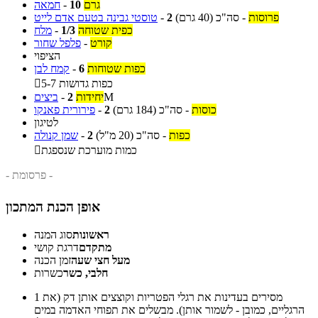
גרם
10
-
חמאה
פרוסות
-
סה"כ
(40 גרם)
2
-
טוסטי גבינה בטעם אדם לייט
כפית שטוחה
1/3
-
מלח
קורט
-
פלפל שחור
הציפוי
כפות שטוחות
6
-
קמח לבן
5-7 כפות גדושות

M
יחידות
2
-
ביצים
כוסות
-
סה"כ
(184 גרם)
2
-
פירורית פאנקו
לטיגון
כפות
-
סה"כ
(20 מ"ל)
2
-
שמן קנולה
כמות מוערכת שנספגת

- פרסומת -
אופן הכנת המתכון
ראשונות
סוג המנה
מתקדם
דרגת קושי
מעל חצי שעה
זמן הכנה
חלבי, כשר
כשרות
מסירים בעדינות את רגלי הפטריות וקוצצים אותן דק (את
1
הרגליים, כמובן - לשמור אותן). מבשלים את תפוחי האדמה במים