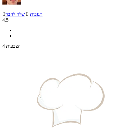
תגובות

שלח לחבר

4.5
4 הצבעות