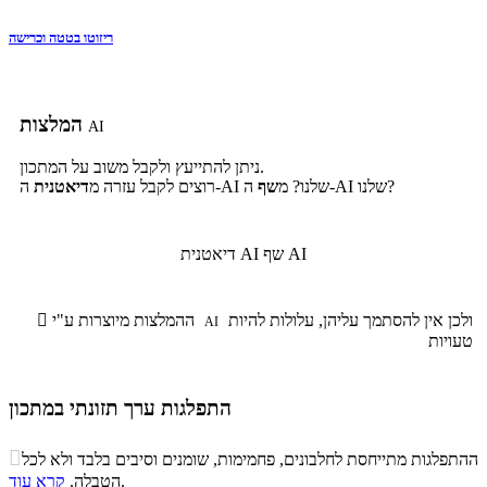
ריזוטו בטטה וכרישה
המלצות
AI
ניתן להתייעץ ולקבל משוב על המתכון.
ה-AI שלנו?
ה-AI שלנו? מ
שף
רוצים לקבל עזרה מ
דיאטנית
שף AI
דיאטנית AI
ולכן אין להסתמך עליהן, עלולות להיות
ההמלצות מיוצרות ע"י

AI
טעויות
התפלגות ערך תזונתי במתכון
התפלגות ערך תזונתי במתכון

ההתפלגות מתייחסת לחלבונים, פחמימות, שומנים וסיבים בלבד ולא לכל
סיבים
.
הטבלה.
קרא עוד
פחמימות
חלבונים
שומנים