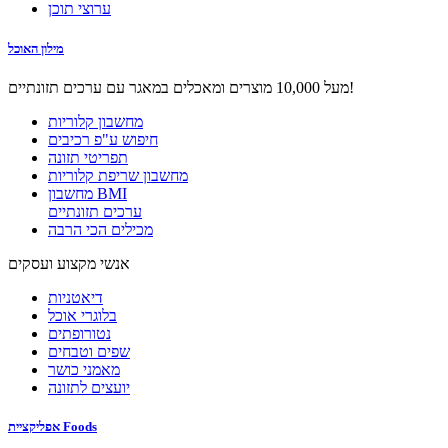
ערוצי תוכן
מילון האוכל
מעל 10,000 מוצרים ומאכלים במאגר עם ערכים תזונתיים!
מחשבון קלוריות
חיפוש ע"פ רכיבים
תפריטי תזונה
מחשבון שריפת קלוריות
מחשבון BMI
ערכים תזונתיים
מכילים הכי הרבה
אנשי מקצוע ועסקים
דיאטניות
בלוגרי אוכל
נטורופתים
שפים וטבחים
מאמני כושר
יועצים לתזונה
אפליקציית Foods