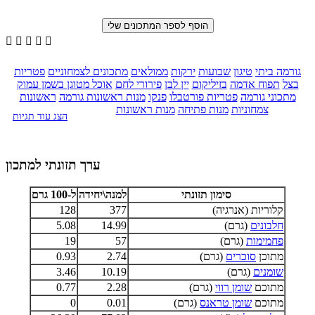





גורמה ביתי
טיגון
שבועות
ירקות
ממולאים
מתכונים לצמחוניים
פטריות
בצל
תפוח אדמה
בזיליקום
יין לבן
פירורי לחם
אוכל מטוגן בשמן עמוק
מתכוני גורמה
פטריות פורטבלו
פנקו
מנות ראשונות גורמה
ראשונות
צמחוניות
מנות פתיחה
מנות ראשונות
הצג עוד תגיות
ערך תזונתי למתכון
סימון תזונתי
למנה\יחידה
ל-100 גרם
קלוריות (אנרגיה)
377
128
חלבונים
(גרם)
14.99
5.08
פחמימות
(גרם)
57
19
מתוכן
סוכרים
(גרם)
2.74
0.93
שומנים
(גרם)
10.19
3.46
מתוכם
שומן רווי
(גרם)
2.28
0.77
מתוכם
שומן טראנס
(גרם)
0.01
0