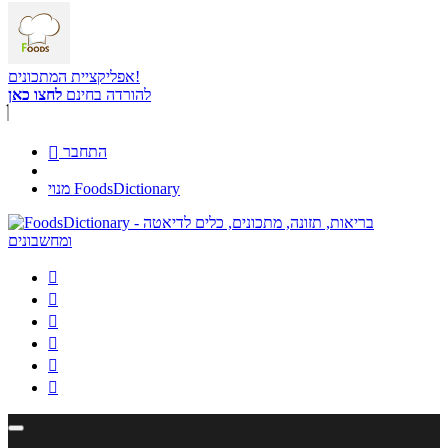
אפליקציית המתכונים!
להורדה בחינם
לחצו כאן
התחבר

מנוי FoodsDictionary





