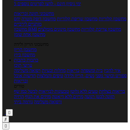
5 ימי ניסיון חינם - לחצו לפרטים נוספים
מחשבוני תזונה ובריאות
מחשבון קלוריות
מחשבון שריפת קלוריות
מחשבון דופק מטרה
יחס
מותניים לירכיים
מחשבון צריכת קלוריות
מחשבון מינונים מומלצים
מחשבון BMI
מחשבון אחוז שומן
מחשבוני הריון ולידה
מחשבון הריון
מחשבון ביוץ
כתבות
כתבות
ערוצי תוכן
איך להכין
בית ומשפחה
בריאות
מחלות ובעיות
רפואה משלימה
ספורט וכושר גופני
נשים, הריון ולידה
טיפים והמלצות
חדשות אוכל
ובריאות
טורים
בריאות בצלחת
טעים ללא גלוטן
טבעונות לבריאות
לבשל כמו שף
תזונה לבטן רגועה
מרזים ללא דיאטה
מזיזים את הגוף
הרזיה
ורפואה משלימה
גורמה ביתי


