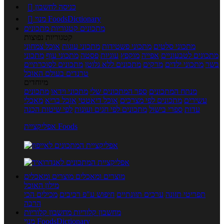
כניסה לחשבון

מנוי FoodsDictionary

מתכונים
קטגוריות מתכונים
קטגוריות נפוצות
מתכוני סלטים
מתכוני פשטידות
מתכוני עוגות
אוכל צמחוני
מתכונים לטבעוניים
אפייה
מוקפץ
עוגיות
פסטה
מתכוני עוף
מתכוני
בשר
מתכוני ילדים
מרקים
מתכונים ללא גלוטן
מתכונים לסוכרתיים
טרנדים בעולם האוכל
מיוחדים
מנתח המתכונים
ספר המתכונים שלי
מתכוני וידאו
מתכונים
עשירים
מתכונים לפי מצרכים
אוכל דיאטטי
אוכל בריא
מאכלי
עדות
ספרי בישול
מתכונים לפי חגים ועונות
לפי שיטות הכנה
אפליקציית Foods
מוצרים ומאכלים
מוצרים ומאכלים
מילון האוכל
תפריטי תזונה
ערכים תזונתיים
חיפוש ע"פ רכיבים
מכילים הכי
הרבה
מחשבון קלוריות
מחשבון קלוריות
מנוי FoodsDictionary