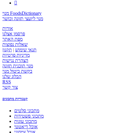

מנוי FoodsDictionary
מנוי ליועצי תזונה וכושר
אודות
פרסמו אצלנו
מפת האתר
שאלות נפוצות
תנאי שימוש
|
תקנון
מדיניות פרטיות
הצהרת נגישות
מנוי תוכנית תזונה
בקשת ביטול מנוי
הבלוג שלנו
RSS
צור קשר
קטגוריות מתכונים
מתכוני סלטים
מתכוני פשטידות
מתכוני עוגות
אוכל דיאטטי
אוכל צמחוני