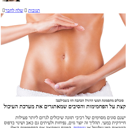
תגובות

שלח לחבר

סובלים מתסמונת המעי הרגיז? הכתבה הזו בשבילכם!
קצת על הפחמימות והסיבים שמאתגרים את מערכת העיכול
ישנם סוגים מסוימים של רכיבי תזונה שיכולים לגרום ליותר פעילות
חיידקית במעי. תהליך זה יוצר גזים, נפיחות ולעיתים גם כאב ושינוי בדפוס
היציאות כמו שלשול או
עצירות
. המונח שמתאר את הפחמימות האלו