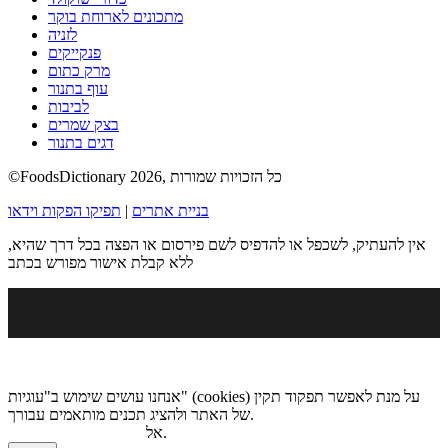
מתכונים לארוחת בוקר
לזניה
פנקייקים
מרק כתום
עוף בתנור
לביבות
בצק שמרים
דגים בתנור
©FoodsDictionary 2026, כל הזכויות שמורות
בניית אתרים
|
תפיקו הפקות וידאו
אין להעתיק, לשכפל או להדפיס לשם פירסום או הפצה בכל דרך שהיא,
ללא קבלת אישור מפורש בכתב
אנחנו עושים שימוש ב"עוגיות" (cookies) על מנת לאפשר תפקוד תקין
של האתר ולהציג תכנים מותאמים עבורך.
.
אל
מדיניות הגנת הפרטיות