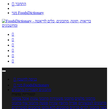
התחבר

מנוי FoodsDictionary






כניסה לחשבון

מנוי FoodsDictionary

מתכונים
קטגוריות מתכונים
קטגוריות נפוצות
מתכוני סלטים
מתכוני פשטידות
מתכוני עוגות
אוכל צמחוני
מתכונים לטבעוניים
אפייה
מוקפץ
עוגיות
פסטה
מתכוני עוף
מתכוני
בשר
מתכוני ילדים
מרקים
מתכונים ללא גלוטן
מתכונים לסוכרתיים