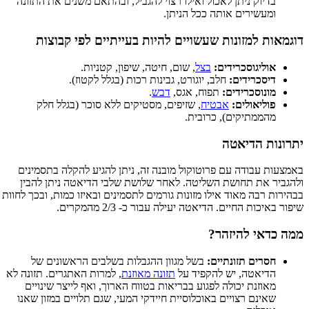
בדיוק ניתן לאכול ואילו רצוי להגביל, ובהתאם משנים את התזונה
ומעשירים אותה ככל הניתן.
דוגמאות למזונות שעשויים להיות בעייתיים לפי קבוצות
אוליגוסכרידים:
בצל
, שום, חיטה, שיפון, קטניות.
דיסכרידים:
חלב, יוגורט, גבינות רכות (בגלל לקטוז).
מונוסכרידים:
תפוח, אגס,
דבש
.
פוליאולים:
אבטיח
, שזיפים, מסטיקים ללא סוכר (בגלל חלק
מהממתיקים), כרובית.
יתרונות הדיאטה
באמצעות עבודה עם פרוטוקול מובנה זה, ניתן להגיע להקלה בתסמינים
ולהגביר את תחושת השליטה. לאחר שלושת שלבי הדיאטה ניתן להבין
בבהירות רבה מאוד אילו מזונות גורמים לתסמינים ובאיזו כמות, ובכך לחוות
שיפור באיכות החיים. הדיאטה יעילה עבור כ- 2/3 מהמקרים.
ממה כדאי להיזהר?
חסרים תזונתיים:
בשל מגוון ההגבלות בשלבים הראשונים של
הדיאטה, יש להקפיד על
תזונה מאוזנת
, למרות האתגרים. תזונה לא
מאוזנת יכולה לפגוע בבריאות בטווח הארוך, ואף לייצר שינויים
שאינם רצויים באוכלוסיית חיידקי המעי, שגם תלויים במזון שאנו