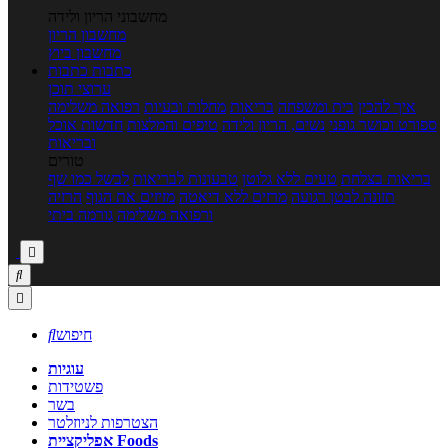
מחשבוני הריון ולידה
מחשבון הריון
מחשבון ביוץ
כתבות
כתבות
ערוצי תוכן
איך להכין
בית ומשפחה
בריאות
מחלות ובעיות
רפואה משלימה
ספורט וכושר גופני
נשים, הריון ולידה
טיפים והמלצות
חדשות אוכל
ובריאות
טורים
בריאות בצלחת
טעים ללא גלוטן
טבעונות לבריאות
לבשל כמו שף
תזונה לבטן רגועה
מרזים ללא דיאטה
מזיזים את הגוף
הרזיה
ורפואה משלימה
גורמה ביתי



חיפוש

עוגיות
פשטידות
בשר
הצטרפות לניוזלטר
אפליקציית Foods