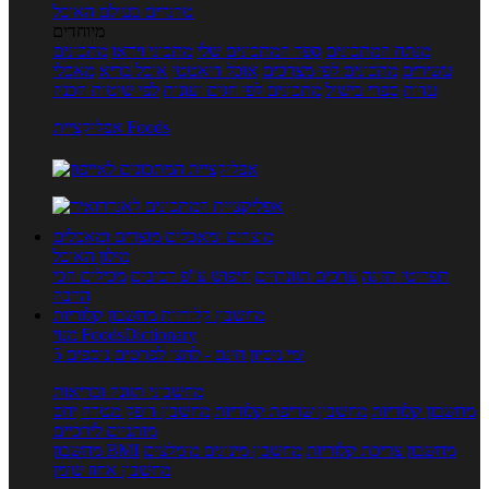
טרנדים בעולם האוכל
מיוחדים
מנתח המתכונים
ספר המתכונים שלי
מתכוני וידאו
מתכונים
עשירים
מתכונים לפי מצרכים
אוכל דיאטטי
אוכל בריא
מאכלי
עדות
ספרי בישול
מתכונים לפי חגים ועונות
לפי שיטות הכנה
אפליקציית Foods
מוצרים ומאכלים
מוצרים ומאכלים
מילון האוכל
תפריטי תזונה
ערכים תזונתיים
חיפוש ע"פ רכיבים
מכילים הכי
הרבה
מחשבון קלוריות
מחשבון קלוריות
מנוי FoodsDictionary
5 ימי ניסיון חינם - לחצו לפרטים נוספים
מחשבוני תזונה ובריאות
מחשבון קלוריות
מחשבון שריפת קלוריות
מחשבון דופק מטרה
יחס
מותניים לירכיים
מחשבון צריכת קלוריות
מחשבון מינונים מומלצים
מחשבון BMI
מחשבון אחוז שומן