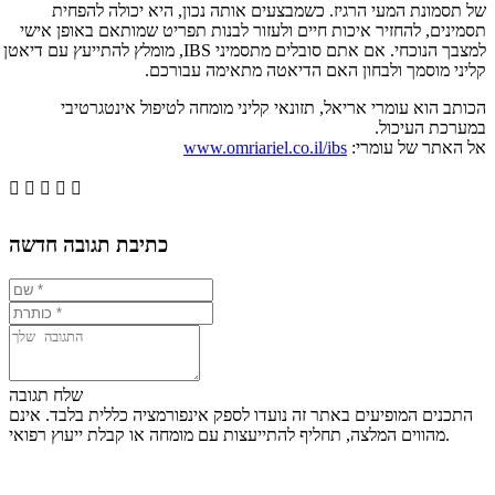
של תסמונת המעי הרגיז. כשמבצעים אותה נכון, היא יכולה להפחית
תסמינים, להחזיר איכות חיים ולעזור לבנות תפריט שמותאם באופן אישי
למצבך הנוכחי. אם אתם סובלים מתסמיני IBS, מומלץ להתייעץ עם דיאטן
קליני מוסמך ולבחון האם הדיאטה מתאימה עבורכם.
הכותב הוא עומרי אריאל, תזונאי קליני מומחה לטיפול אינטגרטיבי
במערכת העיכול.
אל האתר של עומרי:
www.omriariel.co.il/ibs





כתיבת תגובה חדשה
שלח תגובה
התכנים המופיעים באתר זה נועדו לספק אינפורמציה כללית בלבד. אינם
מהווים המלצה, תחליף להתייעצות עם מומחה או קבלת ייעוץ רפואי.