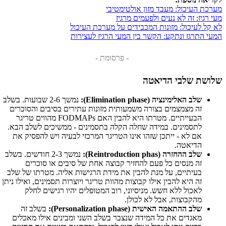
מערכת העיכול: מעבד מזון אולטימטיבי
מעי רגיז: זה לא נעים ולפעמים מרגיז
לא קל לעיכול: מזונות המכבידים על מערכת העיכול
המעי התרגז ונתקע: הקשר בין המעי הרגיז לעצירות
- פרסומת -
שלושת שלבי הדיאטה
שלב האלימינציה (Elimination phase):
נמשך 2-6 שבועות. בשלב
זה מצמצמים בצורה משמעותית מזונות עתירים בסיבים והסוכרים
הבעייתיים. מטרתו היא להבין האם FODMAPs מהווים טריגר
לתסמינים. במידה שחלה הקלה בתסמינים - ממשיכים לשלב הבא.
אם לא - ייתכן שזהו אינו הטריגר המרכזי לבעיה ויש להפסיק את
הדיאטה.
שלב ההחזרה (Reintroduction phas):
נמשך 2-3 חודשים. בשלב
זה מנסים כל פעם להחזיר קבוצה אחת של סיבים או סוכרים
בעיתיים, על מנת להבין את מידת הרגישות אליה. מטרתו של שלב
זה היא להבין אילו קבוצות מהוות טריגר ויוצרות תסמינים, ואילו ניתן
לאכול ללא חשש. מניסיוני, רוב המטופלים יהיו רגישים לחלק
מהקבוצות, אבל לא לכולן.
שלב ההתאמה האישית (Personalization phase):
בשלב זה
מאגדים את כל המידה שנצבר בשלב השני ומבינים אילו מאכלים