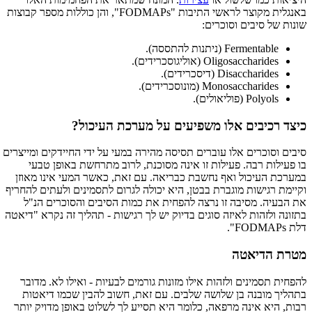
באנגלית מקוצר לראשי התיבות "FODMAPs", והן כוללות מספר קבוצות
שונות של סיבים וסוכרים:
Fermentable (ניתנות להתססה).
Oligosaccharides (אוליגוסכרידים).
Disaccharides (דיסכרידים).
Monosaccharides (מונוסכרידים).
Polyols (פוליאולים).
כיצד רכיבים אלו משפיעים על מערכת העיכול?
סיבים וסוכרים אלו עוברים תסיסה מהירה במעי על ידי החיידקים ומייצרים
בו פעילות רבה. פעילות זו אינה מסוכנת, לרוב מתרחשת באופן טבעי
במערכת העיכול ואף נחשבת כבריאה. עם זאת, כאשר המעי אינו מאוזן
וקיימת רגישות מוגברת בבטן, היא יכולה לגרום לתסמינים ולעתים להחריף
את הבעיה. מסיבה זו נרצה להפחית את כמות הסיבים והסוכרים הנ"ל
בתזונה ולזהות לאיזה סוגים בדיוק יש לך רגישות - תהליך זה נקרא "דיאטה
דלת FODMAPs".
מטרת הדיאטה
להפחית תסמינים ולזהות אילו מזונות גורמים לבעיות - ואילו לא. מדובר
בתהליך מובנה בן שלושה שלבים. עם זאת, חשוב להבין שכמו דיאטות
רבות, היא אינה מרפאה, כלומר היא תסייע לך לשלוט באופן מדויק יותר