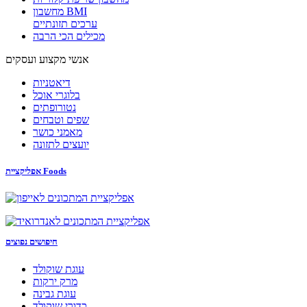
מחשבון BMI
ערכים תזונתיים
מכילים הכי הרבה
אנשי מקצוע ועסקים
דיאטניות
בלוגרי אוכל
נטורופתים
שפים וטבחים
מאמני כושר
יועצים לתזונה
אפליקציית Foods
חיפושים נפוצים
עוגת שוקולד
מרק ירקות
עוגת גבינה
כדורי שוקולד