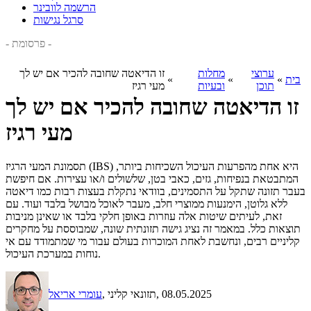
הרשמה לוובינר
סרגל נגישות
- פרסומת -
ערוצי
מחלות
זו הדיאטה שחובה להכיר אם יש לך
בית
»
»
»
תוכן
ובעיות
מעי רגיז
זו הדיאטה שחובה להכיר אם יש לך
מעי רגיז
תסמונת המעי הרגיז (IBS) היא אחת מהפרעות העיכול השכיחות ביותר,
המתבטאת בנפיחות, גזים, כאבי בטן, שלשולים ו/או עצירות. אם חיפשת
בעבר תזונה שתקל על התסמינים, בוודאי נתקלת בעצות רבות כמו דיאטה
ללא גלוטן, הימנעות ממוצרי חלב, מעבר לאוכל מבושל בלבד ועוד. עם
זאת, לעיתים שיטות אלה עוזרות באופן חלקי בלבד או שאינן מניבות
תוצאות כלל. במאמר זה נציג גישה תזונתית שונה, שמבוססת על מחקרים
קליניים רבים, ונחשבת לאחת המוכרות בעולם עבור מי שמתמודד עם אי
נוחות במערכת העיכול.
, 08.05.2025
, תזונאי קליני
עומרי אריאל