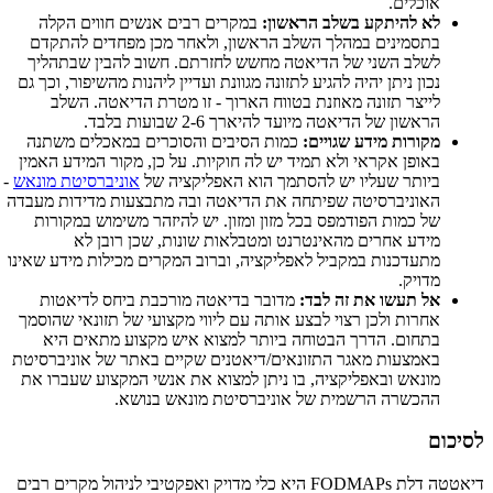
אוכלים.
לא להיתקע בשלב הראשון:
במקרים רבים אנשים חווים הקלה
בתסמינים במהלך השלב הראשון, ולאחר מכן מפחדים להתקדם
לשלב השני של הדיאטה מחשש לחזרתם. חשוב להבין שבתהליך
נכון ניתן יהיה להגיע לתזונה מגוונת ועדיין ליהנות מהשיפור, וכך גם
לייצר תזונה מאוזנת בטווח הארוך - זו מטרת הדיאטה. השלב
הראשון של הדיאטה מיועד להיארך 2-6 שבועות בלבד.
מקורות מידע שגויים:
כמות הסיבים והסוכרים במאכלים משתנה
באופן אקראי ולא תמיד יש לה חוקיות. על כן, מקור המידע האמין
ביותר שעליו יש להסתמך הוא האפליקציה של
אוניברסיטת מונאש
-
האוניברסיטה שפיתחה את הדיאטה ובה מתבצעות מדידות מעבדה
של כמות הפודמפס בכל מזון ומזון. יש להיזהר משימוש במקורות
מידע אחרים מהאינטרנט ומטבלאות שונות, שכן רובן לא
מתעדכנות במקביל לאפליקציה, וברוב המקרים מכילות מידע שאינו
מדויק.
אל תעשו את זה לבד:
מדובר בדיאטה מורכבת ביחס לדיאטות
אחרות ולכן רצוי לבצע אותה עם ליווי מקצועי של תזונאי שהוסמך
בתחום. הדרך הבטוחה ביותר למצוא איש מקצוע מתאים היא
באמצעות מאגר התזונאים/דיאטנים שקיים באתר של אוניברסיטת
מונאש ובאפליקציה, בו ניתן למצוא את אנשי המקצוע שעברו את
ההכשרה הרשמית של אוניברסיטת מונאש בנושא.
לסיכום
דיאטטה דלת FODMAPs היא כלי מדויק ואפקטיבי לניהול מקרים רבים