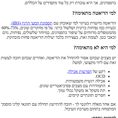
בתסמינים, אך היא עובדת רק כל עוד מקפידים על הכללים.
למי הדיאטה מתאימה?
הדיאטה מיועדת בעיקר למי שאובחן עם
תסמונת המעי הרגיז (IBS)
,
ובעיות כמו נפיחות כרונית ושלשול כרוני. על פי מחקרים שונים, 75%-60%
מהמטופלים מדווחים על שיפור בתסמינים, במיוחד שלשולים, נפיחות, גזים
וכאבי בטן. לעומת זאת, בעצירות בלבד יעילות הדיאטה פחות מובהקת.
למי היא לא מתאימה?
יש מצבים שבהם אסור להתחיל את הדיאטה, ואחרים שבהם חובה לעשות
זאת עם ליווי מקצועי, למשל:
רקע של
הפרעות אכילה
.
OCD.
אכילה רגשית משמעותית.
התמודדות עם מצבים פסיכיאטריים שונים.
תת משקל או משקל גבולי נמוך.
חסרים תזונתיים קיימים.
אם אחד מאלה רלוונטי לך - חובה להתייעץ תחילה עם תזונאי קליני מוסמך
המתמחה בתחום מערכת העיכול.
לקריאה נוספת: