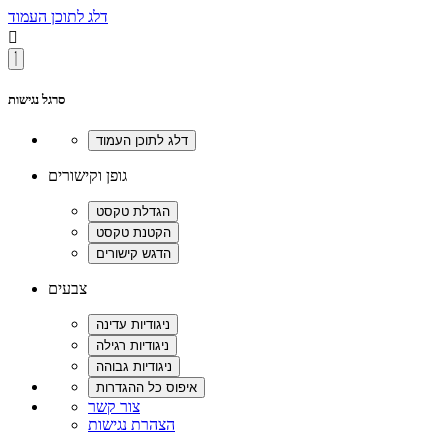
דלג לתוכן העמוד

סרגל נגישות
גופן וקישורים
צבעים
צור קשר
הצהרת נגישות