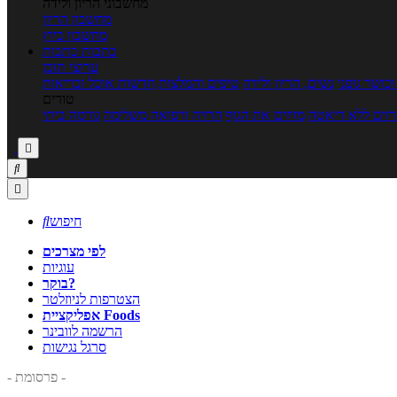
מחשבוני הריון ולידה
מחשבון הריון
מחשבון ביוץ
כתבות
כתבות
ערוצי תוכן
כושר גופני
נשים, הריון ולידה
טיפים והמלצות
חדשות אוכל ובריאות
טורים
זים ללא דיאטה
מזיזים את הגוף
הרזיה ורפואה משלימה
גורמה ביתי



חיפוש

לפי מצרכים
עוגיות
בוקר?
הצטרפות לניוזלטר
אפליקציית Foods
הרשמה לוובינר
סרגל נגישות
- פרסומת -