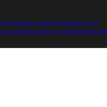
איך להכין
בית ומשפחה
בריאות
מחלות ובעיות
רפואה משלימה
ספורט ו
צלחת
טעים ללא גלוטן
טבעונות לבריאות
לבשל כמו שף
תזונה לבטן רגועה
מר