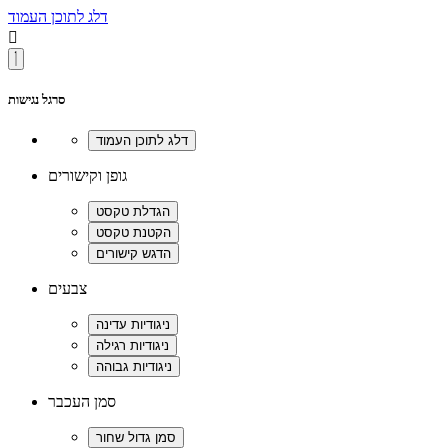
דלג לתוכן העמוד

סרגל נגישות
גופן וקישורים
צבעים
סמן העכבר