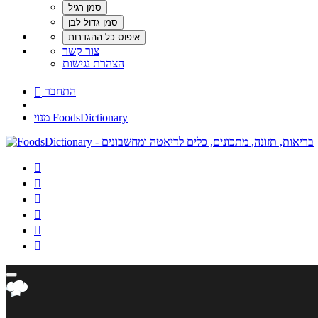
צור קשר
הצהרת נגישות
התחבר

מנוי FoodsDictionary





