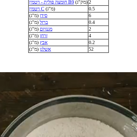
2
(מק"ג)
חומצה פולית - ויטמין B9
0.5
(מ"ג)
ויטמין C
6
סידן
(מ"ג)
0.4
ברזל
(מ"ג)
2
מגנזיום
(מ"ג)
4
זרחן
(מ"ג)
0.2
אבץ
(מ"ג)
52
אשלגן
(מ"ג)