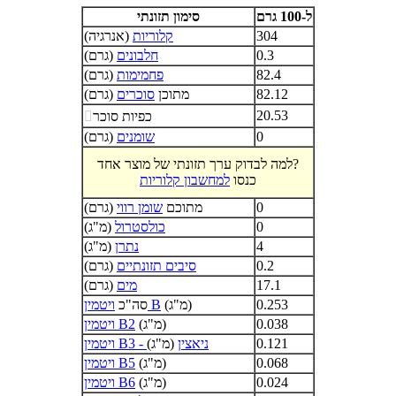
ל-100 גרם
סימון תזונתי
304
קלוריות
(אנרגיה)
0.3
חלבונים
(גרם)
82.4
פחמימות
(גרם)
82.12
מתוכן
סוכרים
(גרם)
20.53
כפיות סוכר

0
שומנים
(גרם)
למה לבדוק ערך תזונתי של מוצר אחד?
כנסו
למחשבון קלוריות
0
מתוכם
שומן רווי
(גרם)
0
כולסטרול
(מ"ג)
4
נתרן
(מ"ג)
0.2
סיבים תזונתיים
(גרם)
17.1
מים
(גרם)
0.253
(מ"ג)
ויטמין B
סה"כ
0.038
(מ"ג)
ויטמין B2
0.121
ויטמין B3 - ניאצין
(מ"ג)
0.068
(מ"ג)
ויטמין B5
0.024
(מ"ג)
ויטמין B6