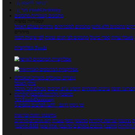
כניסה לחשבון

מנוי FoodsDictionary

מתכונים
קטגוריות מתכונים
קטגוריות נפוצות
קים
מתכונים ללא גלוטן
מתכונים לסוכרתיים
טרנדים בעולם האוכל
מיוחדים
מאכלי עדות
ספרי בישול
מתכונים לפי חגים ועונות
לפי שיטות הכנה
אפליקציית Foods
מוצרים ומאכלים
מוצרים ומאכלים
מילון האוכל
פריטי תזונה
ערכים תזונתיים
חיפוש ע"פ רכיבים
מכילים הכי הרבה
מחשבון קלוריות
מחשבון קלוריות
מנוי FoodsDictionary
5 ימי ניסיון חינם - לחצו לפרטים נוספים
מחשבוני תזונה ובריאות
ת
מחשבון שריפת קלוריות
מחשבון דופק מטרה
יחס מותניים לירכיים
 קלוריות
מחשבון מינונים מומלצים
מחשבון אחוז שומן
מחשבון BMI