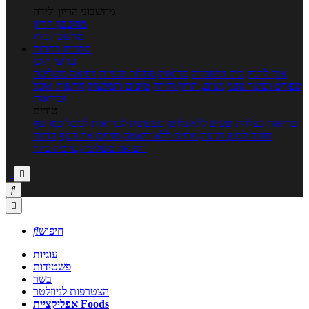
מחשבוני הריון ולידה
מחשבון הריון
מחשבון ביוץ
כתבות
כתבות
ערוצי תוכן
איך להכין
בית ומשפחה
בריאות
מחלות ובעיות
רפואה משלימה
ספורט וכושר גופני
נשים, הריון ולידה
טיפים והמלצות
חדשות אוכל
ובריאות
טורים
בריאות בצלחת
טעים ללא גלוטן
טבעונות לבריאות
לבשל כמו שף
תזונה לבטן רגועה
מרזים ללא דיאטה
מזיזים את הגוף
הרזיה
ורפואה משלימה
גורמה ביתי



חיפוש

עוגיות
פשטידות
בשר
הצטרפות לניוזלטר
אפליקציית Foods