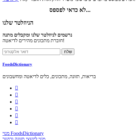
לא כדאי לפספס...
הניוזלטר שלנו
נרשמים לניוזלטר שלנו ומקבלים מתנה
חוברת מתכונים מהירים לדיאטה!
FoodsDictionary
בריאות, תזונה, מתכונים, כלים לדיאטה ומחשבונים






מנוי FoodsDictionary
מנוי ליועצי תזונה וכושר