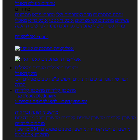
טרנדים בעולם האוכל
מיוחדים
מנתח המתכונים
ספר המתכונים שלי
מתכוני וידאו
מתכונים
עשירים
מתכונים לפי מצרכים
אוכל דיאטטי
אוכל בריא
מאכלי
עדות
ספרי בישול
מתכונים לפי חגים ועונות
לפי שיטות הכנה
אפליקציית Foods
מוצרים ומאכלים
מוצרים ומאכלים
מילון האוכל
תפריטי תזונה
ערכים תזונתיים
חיפוש ע"פ רכיבים
מכילים הכי
הרבה
מחשבון קלוריות
מחשבון קלוריות
מנוי FoodsDictionary
5 ימי ניסיון חינם - לחצו לפרטים נוספים
מחשבוני תזונה ובריאות
מחשבון קלוריות
מחשבון שריפת קלוריות
מחשבון דופק מטרה
יחס
מותניים לירכיים
מחשבון צריכת קלוריות
מחשבון מינונים מומלצים
מחשבון BMI
מחשבון אחוז שומן