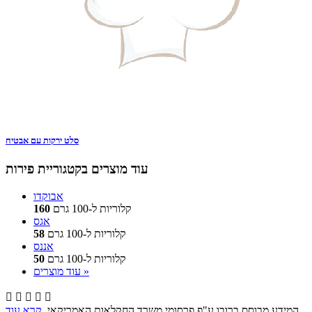
סלט ירקות עם אבטיח
עוד מוצרים בקטגוריית פירות
אבוקדו
קלוריות ל-100 גרם
160
אגס
קלוריות ל-100 גרם
58
אננס
קלוריות ל-100 גרם
50
עוד מוצרים »





.
המידע מבוסס ברובו ע"פ פרסומי משרד החקלאות האמריקאי.
קרא עוד