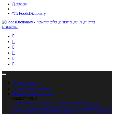
התחבר

מנוי FoodsDictionary






כניסה לחשבון

מנוי FoodsDictionary

מתכונים
קטגוריות מתכונים
קטגוריות נפוצות
מתכוני סלטים
מתכוני פשטידות
מתכוני עוגות
אוכל צמחוני
מתכונים לטבעוניים
אפייה
מוקפץ
עוגיות
פסטה
מתכוני עוף
מתכוני
בשר
מתכוני ילדים
מרקים
מתכונים ללא גלוטן
מתכונים לסוכרתיים