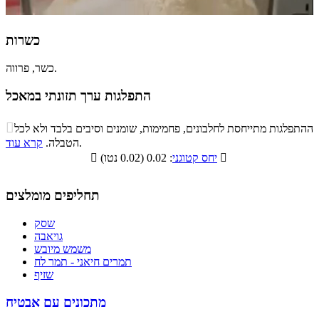
כשרות
כשר, פרווה.
התפלגות ערך תזונתי במאכל
התפלגות ערך תזונתי במאכל

ההתפלגות מתייחסת לחלבונים, פחמימות, שומנים וסיבים בלבד ולא לכל
סיבים
.
הטבלה.
קרא עוד
פחמימות
חלבונים
שומנים
תזונתיים

: 0.02 (0.02 נטו)
יחס קטוגני

4.6%
1.7%
7%
86.7%
תחליפים מומלצים
שסק
גויאבה
משמש מיובש
תמרים חיאני - תמר לח
שזיף
מתכונים עם אבטיח