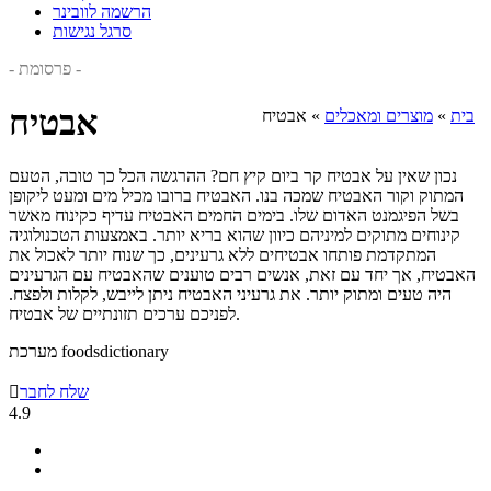
הרשמה לוובינר
סרגל נגישות
- פרסומת -
אבטיח
בית
»
מוצרים ומאכלים
»
אבטיח
נכון שאין על אבטיח קר ביום קיץ חם? ההרגשה הכל כך טובה, הטעם
המתוק וקור האבטיח שמכה בנו. האבטיח ברובו מכיל מים ומעט ליקופן
בשל הפיגמנט האדום שלו. בימים החמים האבטיח עדיף כקינוח מאשר
קינוחים מתוקים למיניהם כיוון שהוא בריא יותר. באמצעות הטכנולוגיה
המתקדמת פותחו אבטיחים ללא גרעינים, כך שנוח יותר לאכול את
האבטיח, אך יחד עם זאת, אנשים רבים טוענים שהאבטיח עם הגרעינים
היה טעים ומתוק יותר. את גרעיני האבטיח ניתן לייבש, לקלות ולפצח.
לפניכם ערכים תזונתיים של אבטיח.
מערכת foodsdictionary
שלח לחבר

4.9