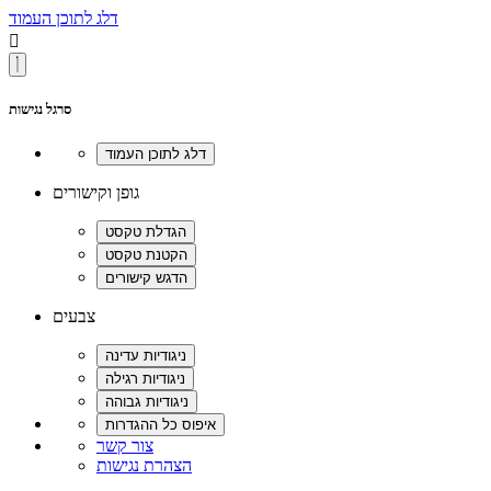
דלג לתוכן העמוד

סרגל נגישות
גופן וקישורים
צבעים
צור קשר
הצהרת נגישות