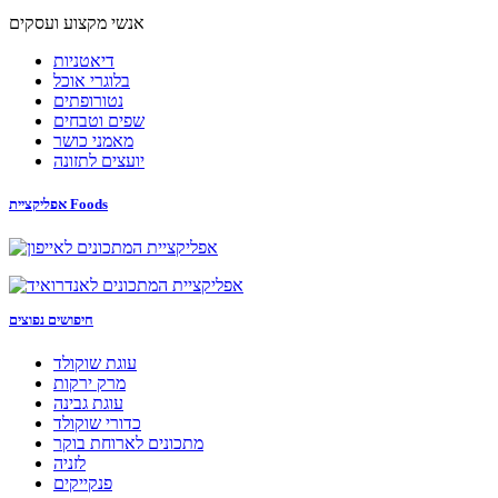
אנשי מקצוע ועסקים
דיאטניות
בלוגרי אוכל
נטורופתים
שפים וטבחים
מאמני כושר
יועצים לתזונה
אפליקציית Foods
חיפושים נפוצים
עוגת שוקולד
מרק ירקות
עוגת גבינה
כדורי שוקולד
מתכונים לארוחת בוקר
לזניה
פנקייקים