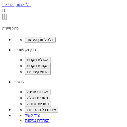
דלג לתוכן העמוד

סרגל נגישות
גופן וקישורים
צבעים
צור קשר
הצהרת נגישות