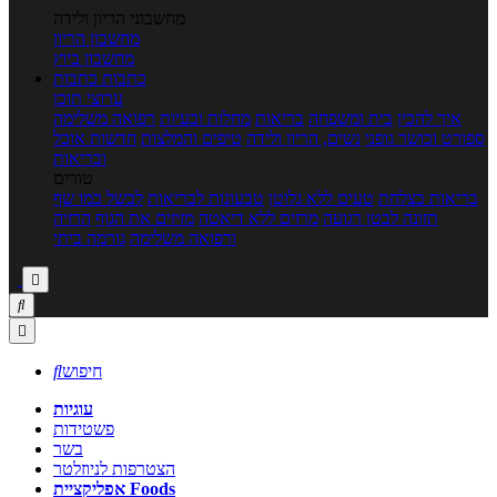
מחשבוני הריון ולידה
מחשבון הריון
מחשבון ביוץ
כתבות
כתבות
ערוצי תוכן
איך להכין
בית ומשפחה
בריאות
מחלות ובעיות
רפואה משלימה
ספורט וכושר גופני
נשים, הריון ולידה
טיפים והמלצות
חדשות אוכל
ובריאות
טורים
בריאות בצלחת
טעים ללא גלוטן
טבעונות לבריאות
לבשל כמו שף
תזונה לבטן רגועה
מרזים ללא דיאטה
מזיזים את הגוף
הרזיה
ורפואה משלימה
גורמה ביתי



חיפוש

עוגיות
פשטידות
בשר
הצטרפות לניוזלטר
אפליקציית Foods