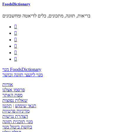
FoodsDictionary
בריאות, תזונה, מתכונים, כלים לדיאטה ומחשבונים






מנוי FoodsDictionary
מנוי ליועצי תזונה וכושר
אודות
פרסמו אצלנו
מפת האתר
שאלות נפוצות
תנאי שימוש
|
תקנון
מדיניות פרטיות
הצהרת נגישות
מנוי תוכנית תזונה
בקשת ביטול מנוי