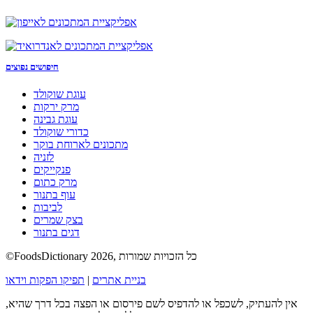
חיפושים נפוצים
עוגת שוקולד
מרק ירקות
עוגת גבינה
כדורי שוקולד
מתכונים לארוחת בוקר
לזניה
פנקייקים
מרק כתום
עוף בתנור
לביבות
בצק שמרים
דגים בתנור
©FoodsDictionary 2026, כל הזכויות שמורות
בניית אתרים
|
תפיקו הפקות וידאו
אין להעתיק, לשכפל או להדפיס לשם פירסום או הפצה בכל דרך שהיא,