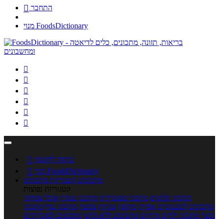
התחבר

מנוי FoodsDictionary






כניסה לחשבון

מנוי FoodsDictionary

מתכונים
קטגוריות מתכונים
קטגוריות נפוצות
מתכוני סלטים
מתכוני פשטידות
מתכוני עוגות
אוכל צמחוני
מתכונים לטבעוניים
אפייה
מוקפץ
עוגיות
פסטה
מתכוני עוף
מתכוני
בשר
מתכוני ילדים
מרקים
מתכונים ללא גלוטן
מתכונים לסוכרתיים