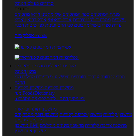
טרנדים בעולם האוכל
מיוחדים
מנתח המתכונים
ספר המתכונים שלי
מתכוני וידאו
מתכונים
עשירים
מתכונים לפי מצרכים
אוכל דיאטטי
אוכל בריא
מאכלי
עדות
ספרי בישול
מתכונים לפי חגים ועונות
לפי שיטות הכנה
אפליקציית Foods
מוצרים ומאכלים
מוצרים ומאכלים
מילון האוכל
תפריטי תזונה
ערכים תזונתיים
חיפוש ע"פ רכיבים
מכילים הכי
הרבה
מחשבון קלוריות
מחשבון קלוריות
מנוי FoodsDictionary
5 ימי ניסיון חינם - לחצו לפרטים נוספים
מחשבוני תזונה ובריאות
מחשבון קלוריות
מחשבון שריפת קלוריות
מחשבון דופק מטרה
יחס
מותניים לירכיים
מחשבון צריכת קלוריות
מחשבון מינונים מומלצים
מחשבון BMI
מחשבון אחוז שומן