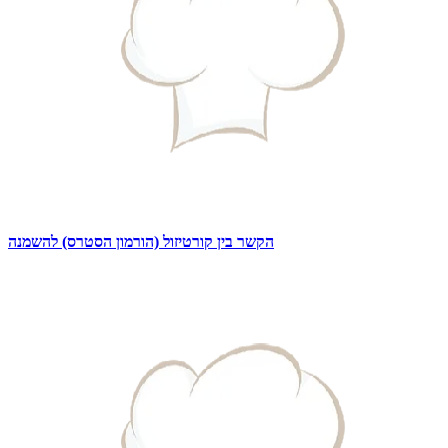
הקשר בין קורטיזול (הורמון הסטרס) להשמנה