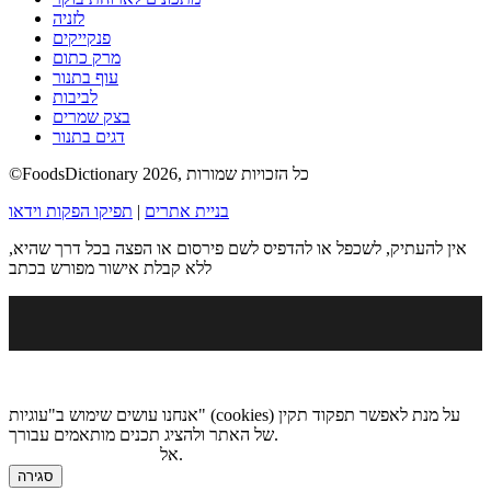
לזניה
פנקייקים
מרק כתום
עוף בתנור
לביבות
בצק שמרים
דגים בתנור
©FoodsDictionary 2026, כל הזכויות שמורות
בניית אתרים
|
תפיקו הפקות וידאו
אין להעתיק, לשכפל או להדפיס לשם פירסום או הפצה בכל דרך שהיא,
ללא קבלת אישור מפורש בכתב
אנחנו עושים שימוש ב"עוגיות" (cookies) על מנת לאפשר תפקוד תקין
של האתר ולהציג תכנים מותאמים עבורך.
.
אל
מדיניות הגנת הפרטיות
סגירה