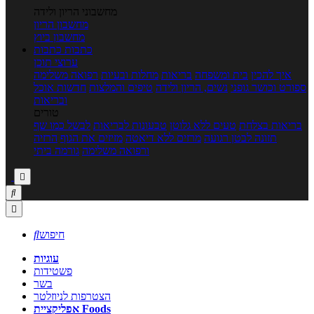
מחשבוני הריון ולידה
מחשבון הריון
מחשבון ביוץ
כתבות
כתבות
ערוצי תוכן
איך להכין
בית ומשפחה
בריאות
מחלות ובעיות
רפואה משלימה
ספורט וכושר גופני
נשים, הריון ולידה
טיפים והמלצות
חדשות אוכל
ובריאות
טורים
בריאות בצלחת
טעים ללא גלוטן
טבעונות לבריאות
לבשל כמו שף
תזונה לבטן רגועה
מרזים ללא דיאטה
מזיזים את הגוף
הרזיה
ורפואה משלימה
גורמה ביתי



חיפוש

עוגיות
פשטידות
בשר
הצטרפות לניוזלטר
אפליקציית Foods