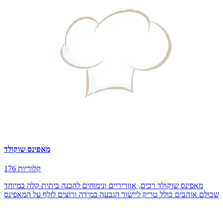
מאפינס שוקולד
176 קלוריות
מאפינס שוקולד רכים, אווריריים ונימוחים להכנה ביתית קלה במיוחד
שכולם אוהבים כולל טריק ליישור הגבעה במידה ורוצים לזלף על המאפינס