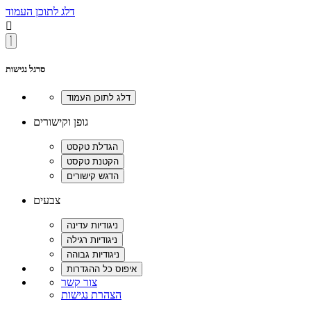
דלג לתוכן העמוד

סרגל נגישות
גופן וקישורים
צבעים
צור קשר
הצהרת נגישות