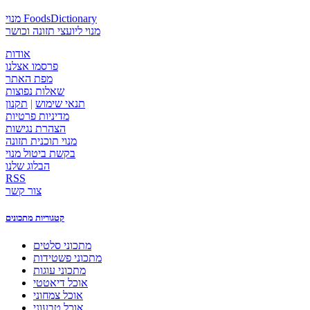
מנוי FoodsDictionary
מנוי ליועצי תזונה וכושר
אודות
פרסמו אצלנו
מפת האתר
שאלות נפוצות
תנאי שימוש
|
תקנון
מדיניות פרטיות
הצהרת נגישות
מנוי תוכנית תזונה
בקשת ביטול מנוי
הבלוג שלנו
RSS
צור קשר
קטגוריות מתכונים
מתכוני סלטים
מתכוני פשטידות
מתכוני עוגות
אוכל דיאטטי
אוכל צמחוני
אוכל טבעוני