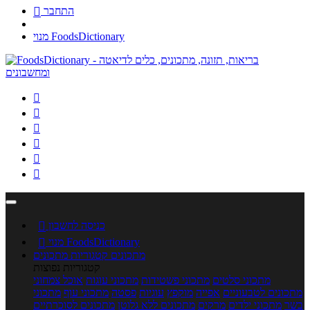
התחבר

מנוי FoodsDictionary






כניסה לחשבון

מנוי FoodsDictionary

מתכונים
קטגוריות מתכונים
קטגוריות נפוצות
מתכוני סלטים
מתכוני פשטידות
מתכוני עוגות
אוכל צמחוני
מתכונים לטבעוניים
אפייה
מוקפץ
עוגיות
פסטה
מתכוני עוף
מתכוני
בשר
מתכוני ילדים
מרקים
מתכונים ללא גלוטן
מתכונים לסוכרתיים