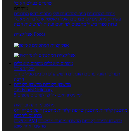
טרנדים בעולם האוכל
מיוחדים
מנתח המתכונים
ספר המתכונים שלי
מתכוני וידאו
מתכונים
עשירים
מתכונים לפי מצרכים
אוכל דיאטטי
אוכל בריא
מאכלי
עדות
ספרי בישול
מתכונים לפי חגים ועונות
לפי שיטות הכנה
אפליקציית Foods
מוצרים ומאכלים
מוצרים ומאכלים
מילון האוכל
תפריטי תזונה
ערכים תזונתיים
חיפוש ע"פ רכיבים
מכילים הכי
הרבה
מחשבון קלוריות
מחשבון קלוריות
מנוי FoodsDictionary
5 ימי ניסיון חינם - לחצו לפרטים נוספים
מחשבוני תזונה ובריאות
מחשבון קלוריות
מחשבון שריפת קלוריות
מחשבון דופק מטרה
יחס
מותניים לירכיים
מחשבון צריכת קלוריות
מחשבון מינונים מומלצים
מחשבון BMI
מחשבון אחוז שומן