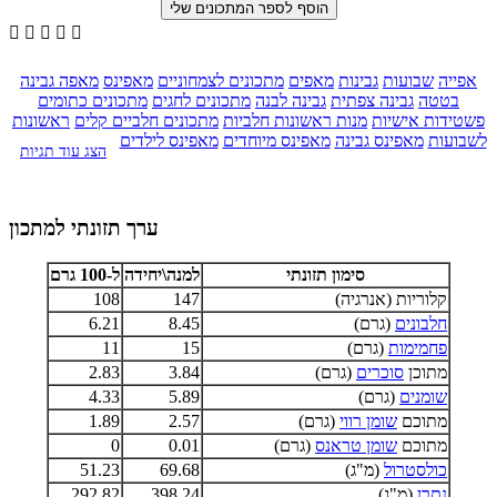





אפייה
שבועות
גבינות
מאפים
מתכונים לצמחוניים
מאפינס
מאפה גבינה
בטטה
גבינה צפתית
גבינה לבנה
מתכונים לחגים
מתכונים כתומים
פשטידות אישיות
מנות ראשונות חלביות
מתכונים חלביים קלים
ראשונות
לשבועות
מאפינס גבינה
מאפינס מיוחדים
מאפינס לילדים
הצג עוד תגיות
ערך תזונתי למתכון
סימון תזונתי
למנה\יחידה
ל-100 גרם
קלוריות (אנרגיה)
147
108
חלבונים
(גרם)
8.45
6.21
פחמימות
(גרם)
15
11
מתוכן
סוכרים
(גרם)
3.84
2.83
שומנים
(גרם)
5.89
4.33
מתוכם
שומן רווי
(גרם)
2.57
1.89
מתוכם
שומן טראנס
(גרם)
0.01
0
כולסטרול
(מ"ג)
69.68
51.23
נתרן
(מ"ג)
398.24
292.82