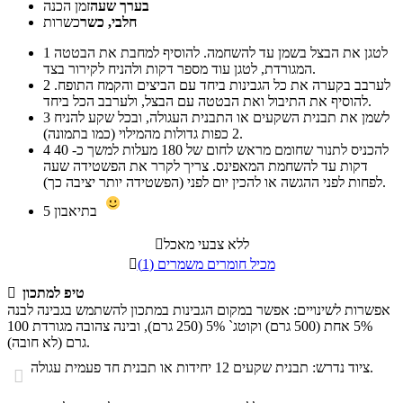
בערך שעה
זמן הכנה
חלבי, כשר
כשרות
לטגן את הבצל בשמן עד להשחמה. להוסיף למחבת את הבטטה
1
המגורדת, לטגן עוד מספר דקות ולהניח לקירור בצד.
לערבב בקערה את כל הגבינות ביחד עם הביצים והקמח התופח.
2
להוסיף את התיבול ואת הבטטה עם הבצל, ולערבב הכל ביחד.
לשמן את תבנית השקעים או התבנית העגולה, ובכל שקע להניח
3
2 כפות גדולות מהמילוי (כמו בתמונה).
להכניס לתנור שחומם מראש לחום של 180 מעלות למשך כ- 40
4
דקות עד להשחמת המאפינס. צריך לקרר את הפשטידה שעה
לפחות לפני ההגשה או להכין יום לפני (הפשטידה יותר יציבה כך).
בתיאבון
5
ללא צבעי מאכל

מכיל חומרים משמרים (1)

טיפ למתכון

אפשרות לשינויים: אפשר במקום הגבינות במתכון להשתמש בגבינה לבנה
5% אחת (500 גרם) וקוטג` 5% (250 גרם), ובינה צהובה מגורדת 100
גרם (לא חובה).
ציוד נדרש: תבנית שקעים 12 יחידות או תבנית חד פעמית עגולה.
