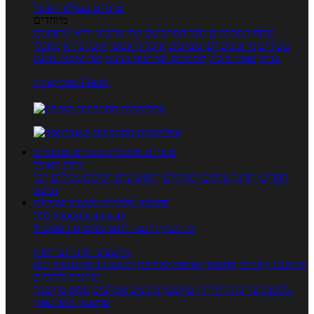
טרנדים בעולם האוכל
מיוחדים
מנתח המתכונים
ספר המתכונים שלי
מתכוני וידאו
מתכונים
עשירים
מתכונים לפי מצרכים
אוכל דיאטטי
אוכל בריא
מאכלי
עדות
ספרי בישול
מתכונים לפי חגים ועונות
לפי שיטות הכנה
אפליקציית Foods
מוצרים ומאכלים
מוצרים ומאכלים
מילון האוכל
תפריטי תזונה
ערכים תזונתיים
חיפוש ע"פ רכיבים
מכילים הכי
הרבה
מחשבון קלוריות
מחשבון קלוריות
מנוי FoodsDictionary
5 ימי ניסיון חינם - לחצו לפרטים נוספים
מחשבוני תזונה ובריאות
מחשבון קלוריות
מחשבון שריפת קלוריות
מחשבון דופק מטרה
יחס
מותניים לירכיים
מחשבון צריכת קלוריות
מחשבון מינונים מומלצים
מחשבון BMI
מחשבון אחוז שומן