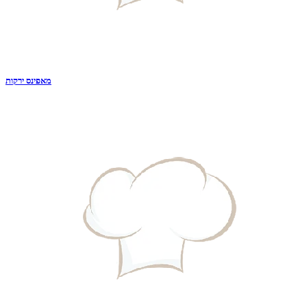
מאפינס ירקות