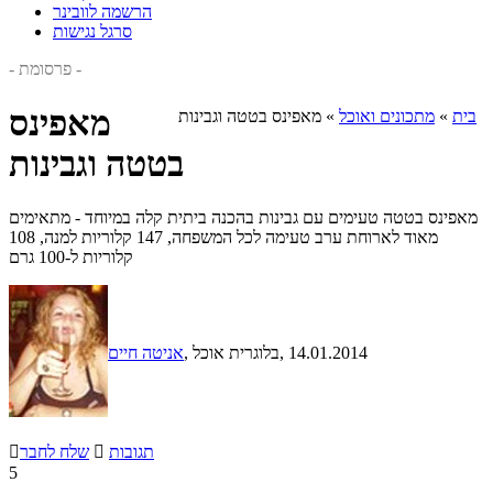
הרשמה לוובינר
סרגל נגישות
- פרסומת -
מאפינס
בית
»
מתכונים ואוכל
»
מאפינס בטטה וגבינות
בטטה וגבינות
מאפינס בטטה טעימים עם גבינות בהכנה ביתית קלה במיוחד - מתאימים
מאוד לארוחת ערב טעימה לכל המשפחה, 147 קלוריות למנה, 108
קלוריות ל-100 גרם
, 14.01.2014
, בלוגרית אוכל
אניטה חיים
תגובות

שלח לחבר

5