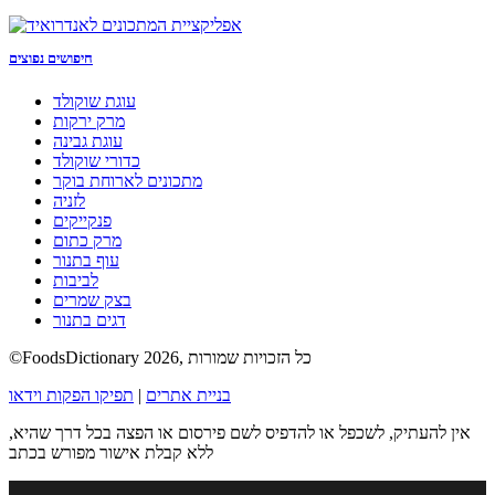
חיפושים נפוצים
עוגת שוקולד
מרק ירקות
עוגת גבינה
כדורי שוקולד
מתכונים לארוחת בוקר
לזניה
פנקייקים
מרק כתום
עוף בתנור
לביבות
בצק שמרים
דגים בתנור
©FoodsDictionary 2026, כל הזכויות שמורות
בניית אתרים
|
תפיקו הפקות וידאו
אין להעתיק, לשכפל או להדפיס לשם פירסום או הפצה בכל דרך שהיא,
ללא קבלת אישור מפורש בכתב