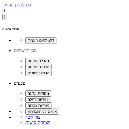
דלג לתוכן העמוד

סרגל נגישות
גופן וקישורים
צבעים
צור קשר
הצהרת נגישות