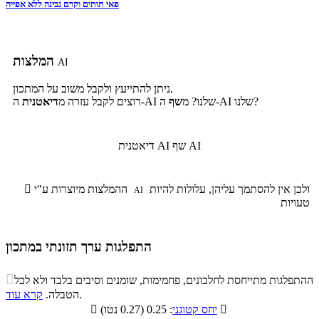
פאי תותים וקרם גבינה ללא אפייה
המלצות
AI
ניתן להתייעץ ולקבל משוב על המתכון.
ה-AI שלנו?
ה-AI שלנו? מ
שף
רוצים לקבל עזרה מ
דיאטנית
שף AI
דיאטנית AI
ולכן אין להסתמך עליהן, עלולות להיות
ההמלצות מיוצרות ע"י

AI
טעויות
התפלגות ערך תזונתי במתכון
התפלגות ערך תזונתי במתכון

ההתפלגות מתייחסת לחלבונים, פחמימות, שומנים וסיבים בלבד ולא לכל
סיבים
.
הטבלה.
קרא עוד
פחמימות
חלבונים
שומנים
תזונתיים

: 0.25 (0.27 נטו)
יחס קטוגני

4.9%
18.9%
27.1%
49.1%