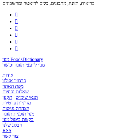
בריאות, תזונה, מתכונים, כלים לדיאטה ומחשבונים






מנוי FoodsDictionary
מנוי ליועצי תזונה וכושר
אודות
פרסמו אצלנו
מפת האתר
שאלות נפוצות
תנאי שימוש
|
תקנון
מדיניות פרטיות
הצהרת נגישות
מנוי תוכנית תזונה
בקשת ביטול מנוי
הבלוג שלנו
RSS
צור קשר