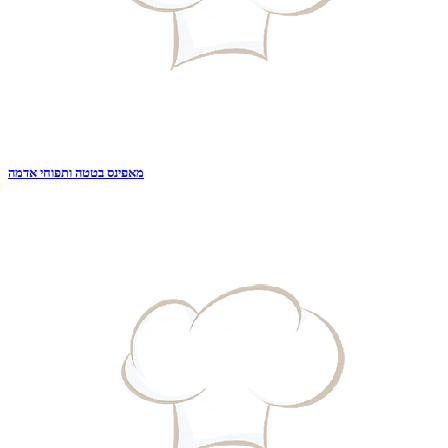
מאפינס בטטה ותפוחי אדמה