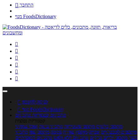
התחבר

מנוי FoodsDictionary






כניסה לחשבון

מנוי FoodsDictionary

מתכונים
קטגוריות מתכונים
קטגוריות נפוצות
מתכוני סלטים
מתכוני פשטידות
מתכוני עוגות
אוכל צמחוני
מתכונים לטבעוניים
אפייה
מוקפץ
עוגיות
פסטה
מתכוני עוף
מתכוני
בשר
מתכוני ילדים
מרקים
מתכונים ללא גלוטן
מתכונים לסוכרתיים