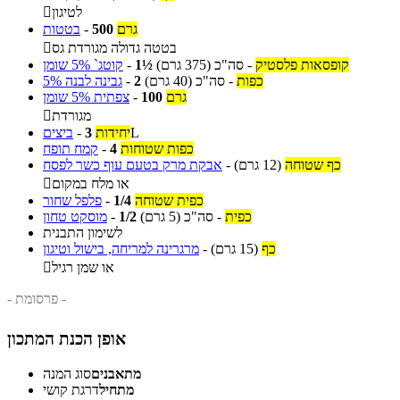
לטיגון

גרם
500
-
בטטות
בטטה גדולה מגורדת גס

קופסאות פלסטיק
-
סה"כ
(375 גרם)
1½
-
קוטג` 5% שומן
כפות
-
סה"כ
(40 גרם)
2
-
גבינה לבנה 5%
גרם
100
-
צפתית 5% שומן
מגורדת

L
יחידות
3
-
ביצים
כפות שטוחות
4
-
קמח תופח
כף שטוחה
(12 גרם)
-
אבקת מרק בטעם עוף כשר לפסח
או מלח במקום

כפית שטוחה
1/4
-
פלפל שחור
כפית
-
סה"כ
(5 גרם)
1/2
-
מוסקט טחון
לשימון התבנית
כף
(15 גרם)
-
מרגרינה למריחה, בישול וטיגון
או שמן רגיל

- פרסומת -
אופן הכנת המתכון
מתאבנים
סוג המנה
מתחיל
דרגת קושי