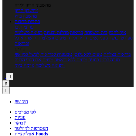
מחשבוני הריון ולידה
מחשבון הריון
מחשבון ביוץ
כתבות
כתבות
ערוצי תוכן
איך להכין
בית ומשפחה
בריאות
מחלות ובעיות
רפואה משלימה
ספורט וכושר גופני
נשים, הריון ולידה
טיפים והמלצות
חדשות אוכל
ובריאות
טורים
בריאות בצלחת
טעים ללא גלוטן
טבעונות לבריאות
לבשל כמו שף
תזונה לבטן רגועה
מרזים ללא דיאטה
מזיזים את הגוף
הרזיה
ורפואה משלימה
גורמה ביתי



חיפוש

לפי מצרכים
עוגיות
בוקר?
הצטרפות לניוזלטר
אפליקציית Foods