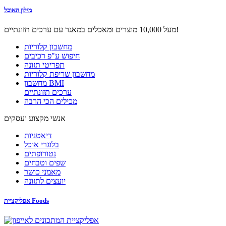
מילון האוכל
מעל 10,000 מוצרים ומאכלים במאגר עם ערכים תזונתיים!
מחשבון קלוריות
חיפוש ע"פ רכיבים
תפריטי תזונה
מחשבון שריפת קלוריות
מחשבון BMI
ערכים תזונתיים
מכילים הכי הרבה
אנשי מקצוע ועסקים
דיאטניות
בלוגרי אוכל
נטורופתים
שפים וטבחים
מאמני כושר
יועצים לתזונה
אפליקציית Foods