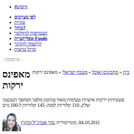
חיפוש

לפי מצרכים
עוגיות
בוקר?
הצטרפות לניוזלטר
אפליקציית Foods
הרשמה לוובינר
סרגל נגישות
- פרסומת -
מאפינס
בית
»
מתכונים ואוכל
»
מטבח ישראלי
»
מאפינס ירקות
ירקות
פשטידות ירקות אישיות טעימות מאוד (מתכון מלפני המהפך הטבעוני
שלי), 110 קלוריות למנה, 145 קלוריות ל-100 גרם
, 04.10.2011
, קונדיטורית
מור אברג`יל (בקר)