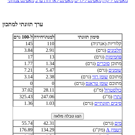
מאפינס ירקות
מאפינס לילדים
מאפינס לארוחת ערב
מאפינס צמחוני
ערך תזונתי למתכון
סימון תזונתי
למנה\יחידה
ל-100 גרם
קלוריות (אנרגיה)
110
145
חלבונים
(גרם)
2.91
3.84
פחמימות
(גרם)
13
17
מתוכן
סוכרים
(גרם)
1.34
1.77
שומנים
(גרם)
5.47
7.21
מתוכם
שומן רווי
(גרם)
2.38
3.14
מתוכם
שומן טראנס
(גרם)
0
0
כולסטרול
(מ"ג)
28.11
37.02
נתרן
(מ"ג)
247.06
325.43
סיבים תזונתיים
(גרם)
1.03
1.36
מים
(גרם)
42.31
55.74
ויטמין A
(מק"ג)
134.29
176.89