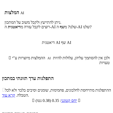
המלצות
AI
ניתן להתייעץ ולקבל משוב על המתכון.
ה-AI שלנו?
ה-AI שלנו? מ
שף
רוצים לקבל עזרה מ
דיאטנית
שף AI
דיאטנית AI
ולכן אין להסתמך עליהן, עלולות להיות
ההמלצות מיוצרות ע"י

AI
טעויות
התפלגות ערך תזונתי במתכון
התפלגות ערך תזונתי במתכון

ההתפלגות מתייחסת לחלבונים, פחמימות, שומנים וסיבים בלבד ולא לכל
סיבים
.
הטבלה.
קרא עוד
פחמימות
חלבונים
שומנים
תזונתיים

: 0.35 (0.38 נטו)
יחס קטוגני

4.7%
24.8%
13.2%
57.3%