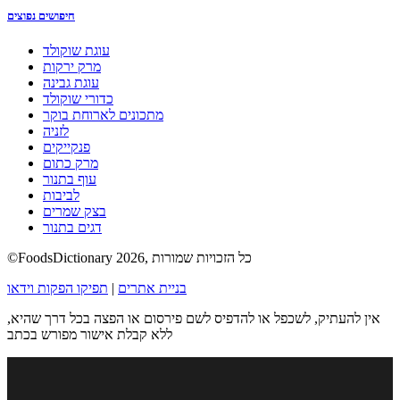
חיפושים נפוצים
עוגת שוקולד
מרק ירקות
עוגת גבינה
כדורי שוקולד
מתכונים לארוחת בוקר
לזניה
פנקייקים
מרק כתום
עוף בתנור
לביבות
בצק שמרים
דגים בתנור
©FoodsDictionary 2026, כל הזכויות שמורות
בניית אתרים
|
תפיקו הפקות וידאו
אין להעתיק, לשכפל או להדפיס לשם פירסום או הפצה בכל דרך שהיא,
ללא קבלת אישור מפורש בכתב