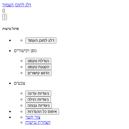
דלג לתוכן העמוד

סרגל נגישות
גופן וקישורים
צבעים
צור קשר
הצהרת נגישות