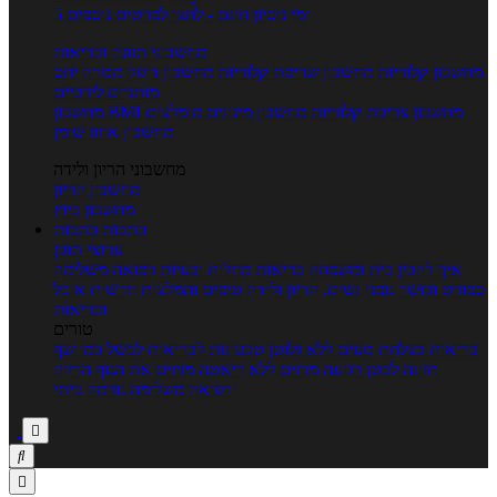
5 ימי ניסיון חינם - לחצו לפרטים נוספים
מחשבוני תזונה ובריאות
מחשבון קלוריות
מחשבון שריפת קלוריות
מחשבון דופק מטרה
יחס
מותניים לירכיים
מחשבון צריכת קלוריות
מחשבון מינונים מומלצים
מחשבון BMI
מחשבון אחוז שומן
מחשבוני הריון ולידה
מחשבון הריון
מחשבון ביוץ
כתבות
כתבות
ערוצי תוכן
איך להכין
בית ומשפחה
בריאות
מחלות ובעיות
רפואה משלימה
ספורט וכושר גופני
נשים, הריון ולידה
טיפים והמלצות
חדשות אוכל
ובריאות
טורים
בריאות בצלחת
טעים ללא גלוטן
טבעונות לבריאות
לבשל כמו שף
תזונה לבטן רגועה
מרזים ללא דיאטה
מזיזים את הגוף
הרזיה
ורפואה משלימה
גורמה ביתי


