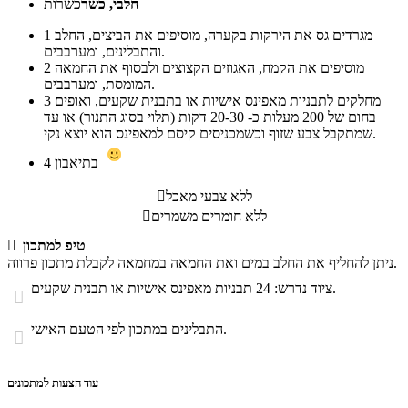
חלבי, כשר
כשרות
מגרדים גס את הירקות בקערה, מוסיפים את הביצים, החלב
1
והתבלינים, ומערבבים.
מוסיפים את הקמח, האגוזים הקצוצים ולבסוף את החמאה
2
המומסת, ומערבבים.
מחלקים לתבניות מאפינס אישיות או בתבנית שקעים, ואופים
3
בחום של 200 מעלות כ- 20-30 דקות (תלוי בסוג התנור) או עד
שמתקבל צבע שזוף וכשמכניסים קיסם למאפינס הוא יוצא נקי.
בתיאבון
4
ללא צבעי מאכל

ללא חומרים משמרים

טיפ למתכון

ניתן להחליף את החלב במים ואת החמאה במחמאה לקבלת מתכון פרווה.
ציוד נדרש: 24 תבניות מאפינס אישיות או תבנית שקעים.

התבלינים במתכון לפי הטעם האישי.

עוד הצעות למתכונים