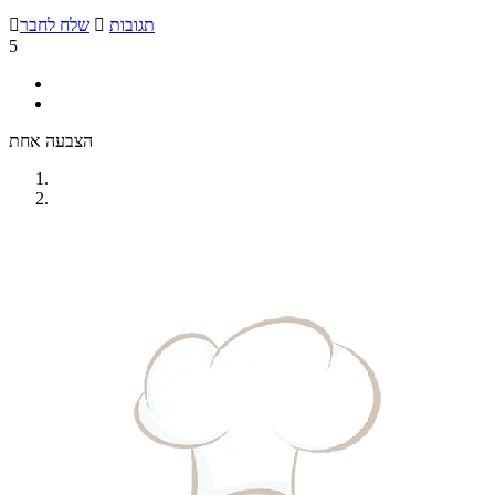
תגובות

שלח לחבר

5
הצבעה אחת