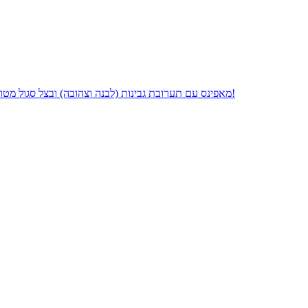
מאפינס עם תערובת גבינות (לבנה וצהובה) ובצל סגול מטוגן - מאפינס ממכרים, קלים להכנה ומהירים, וכל הטוב הזה רק בקערה אחת!