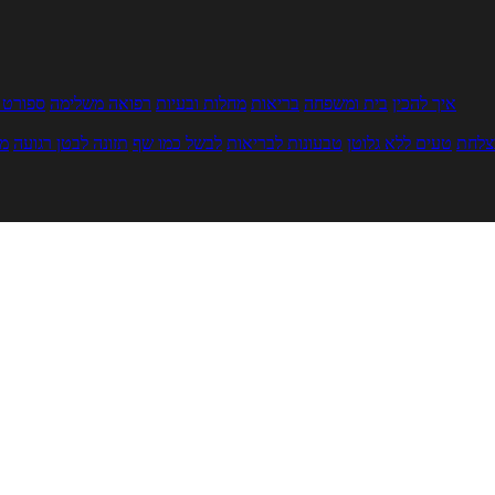
איך להכין
בית ומשפחה
בריאות
מחלות ובעיות
רפואה משלימה
ספורט ו
צלחת
טעים ללא גלוטן
טבעונות לבריאות
לבשל כמו שף
תזונה לבטן רגועה
מר