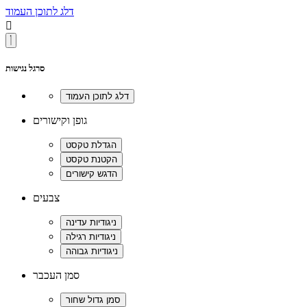
דלג לתוכן העמוד

סרגל נגישות
גופן וקישורים
צבעים
סמן העכבר