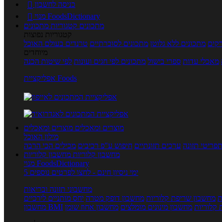
כניסה לחשבון

מנוי FoodsDictionary

מתכונים
קטגוריות מתכונים
קטגוריות נפוצות
קים
מתכונים ללא גלוטן
מתכונים לסוכרתיים
טרנדים בעולם האוכל
מיוחדים
מאכלי עדות
ספרי בישול
מתכונים לפי חגים ועונות
לפי שיטות הכנה
אפליקציית Foods
מוצרים ומאכלים
מוצרים ומאכלים
מילון האוכל
פריטי תזונה
ערכים תזונתיים
חיפוש ע"פ רכיבים
מכילים הכי הרבה
מחשבון קלוריות
מחשבון קלוריות
מנוי FoodsDictionary
5 ימי ניסיון חינם - לחצו לפרטים נוספים
מחשבוני תזונה ובריאות
ת
מחשבון שריפת קלוריות
מחשבון דופק מטרה
יחס מותניים לירכיים
 קלוריות
מחשבון מינונים מומלצים
מחשבון אחוז שומן
מחשבון BMI