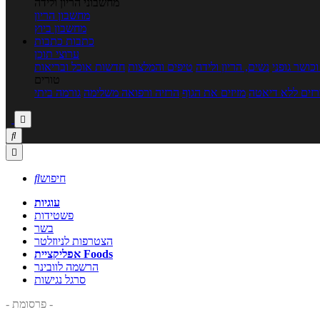
מחשבוני הריון ולידה
מחשבון הריון
מחשבון ביוץ
כתבות
כתבות
ערוצי תוכן
כושר גופני
נשים, הריון ולידה
טיפים והמלצות
חדשות אוכל ובריאות
טורים
זים ללא דיאטה
מזיזים את הגוף
הרזיה ורפואה משלימה
גורמה ביתי



חיפוש

עוגיות
פשטידות
בשר
הצטרפות לניוזלטר
אפליקציית Foods
הרשמה לוובינר
סרגל נגישות
- פרסומת -