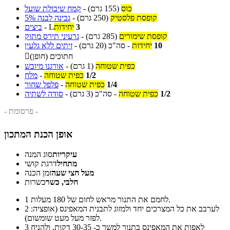
כוס
(155 גרם)
-
קמח שיבולת שועל
קופסת פלסטיק
(250 גרם)
-
גבינה לבנה 5%
3
יחידות
L
-
ביצים
קופסת שימורים
(285 גרם)
-
גרעיני תירס מתוק
10
יחידות
-
סה"כ
(20 גרם)
-
זיתים ללא גלעין
חתוכים (חופן)

כפית שטוחה
(1 גרם)
-
אורגנו מיובש
1/2
כפית שטוחה
-
מלח
1/4
כפית שטוחה
-
פלפל שחור
1/2
כפית שטוחה
-
סה"כ
(3 גרם)
-
סודה לשתיה
- פרסומת -
אופן הכנת המתכון
עיקריות
סוג המנה
מתחיל
דרגת קושי
מעל חצי שעה
זמן הכנה
חלבי, כשר
כשרות
לחמם את התנור מראש לחום של 180 מעלות.
1
לערבב את כל המצרכים יחד ולמזוג לתבנית המאפינס (אופציה:
2
לפזר מעל מעט שומשום).
לאפות את המאפינס בתנור למשך כ- 30-35 דקות, ולהניח
3