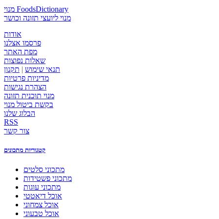
מנוי FoodsDictionary
מנוי ליועצי תזונה וכושר
אודות
פרסמו אצלנו
מפת האתר
שאלות נפוצות
תנאי שימוש
|
תקנון
מדיניות פרטיות
הצהרת נגישות
מנוי תוכנית תזונה
בקשת ביטול מנוי
הבלוג שלנו
RSS
צור קשר
קטגוריות מתכונים
מתכוני סלטים
מתכוני פשטידות
מתכוני עוגות
אוכל דיאטטי
אוכל צמחוני
אוכל טבעוני