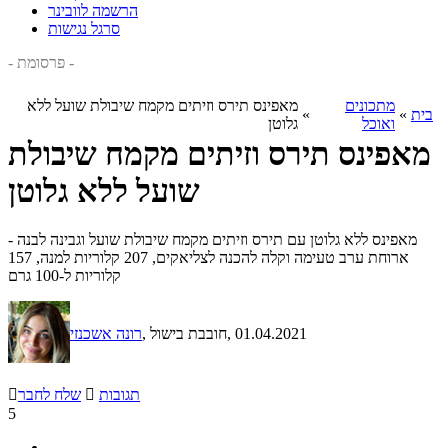
הרשמה לוובינר
סרגל נגישות
- פרסומת -
מתכונים
מאפינס תירס וזיתים מקמח שיבולת שועל ללא
בית
»
»
ואוכל
גלוטן
מאפינס תירס וזיתים מקמח שיבולת
שועל ללא גלוטן
מאפינס ללא גלוטן עם תירס וזיתים מקמח שיבולת שועל וגבינה לבנה -
ארוחת ערב טעימה וקלה להכנה לצליאקים, 207 קלוריות למנה, 157
קלוריות ל-100 גרם
, 01.04.2021
, חובבת בישול
רונה אשכנזי
תגובות

שלח לחבר

5