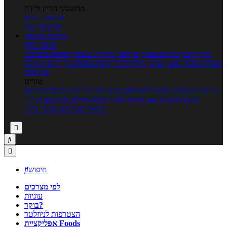
מחשבוני הריון ולידה
מחשבון הריון
מחשבון ביוץ
כתבות
כתבות
ערוצי תוכן
איך להכין
בית ומשפחה
בריאות
מחלות ובעיות
רפואה משלימה
ספורט וכושר גופני
נשים, הריון ולידה
טיפים והמלצות
חדשות אוכל
ובריאות
טורים
בריאות בצלחת
טעים ללא גלוטן
טבעונות לבריאות
לבשל כמו שף
תזונה לבטן רגועה
מרזים ללא דיאטה
מזיזים את הגוף
הרזיה
ורפואה משלימה
גורמה ביתי



חיפוש

לפי מצרכים
עוגיות
בוקר?
הצטרפות לניוזלטר
אפליקציית Foods