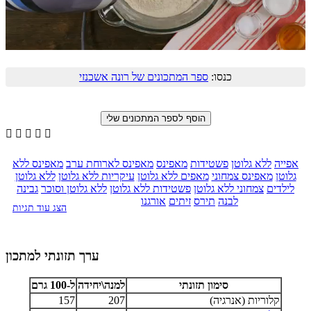
כנסו:
ספר המתכונים של רונה אשכנזי





אפייה
ללא גלוטן
פשטידות
מאפינס
מאפינס לארוחת ערב
מאפינס ללא
גלוטן
מאפינס צמחוני
מאפים ללא גלוטן
עיקריות ללא גלוטן
ללא גלוטן
לילדים
צמחוני ללא גלוטן
פשטידות ללא גלוטן
ללא גלוטן וסוכר
גבינה
לבנה
תירס
זיתים
אורגנו
הצג עוד תגיות
ערך תזונתי למתכון
סימון תזונתי
למנה\יחידה
ל-100 גרם
קלוריות (אנרגיה)
207
157