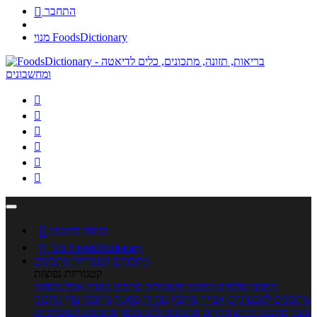
התחבר

מנוי FoodsDictionary






כניסה לחשבון

מנוי FoodsDictionary

מתכונים
קטגוריות מתכונים
קטגוריות נפוצות
מתכוני סלטים
מתכוני פשטידות
מתכוני עוגות
אוכל צמחוני
מתכונים לטבעוניים
אפייה
מוקפץ
עוגיות
פסטה
מתכוני עוף
מתכוני
בשר
מתכוני ילדים
מרקים
מתכונים ללא גלוטן
מתכונים לסוכרתיים