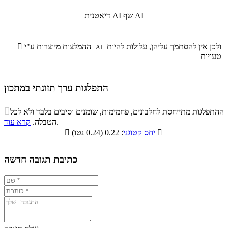
שף AI
דיאטנית AI
ולכן אין להסתמך עליהן, עלולות להיות
ההמלצות מיוצרות ע"י

AI
טעויות
התפלגות ערך תזונתי במתכון
התפלגות ערך תזונתי במתכון

ההתפלגות מתייחסת לחלבונים, פחמימות, שומנים וסיבים בלבד ולא לכל
סיבים
.
הטבלה.
קרא עוד
פחמימות
חלבונים
שומנים
תזונתיים

: 0.22 (0.24 נטו)
יחס קטוגני

3.5%
17.7%
26.3%
52.5%
כתיבת תגובה חדשה