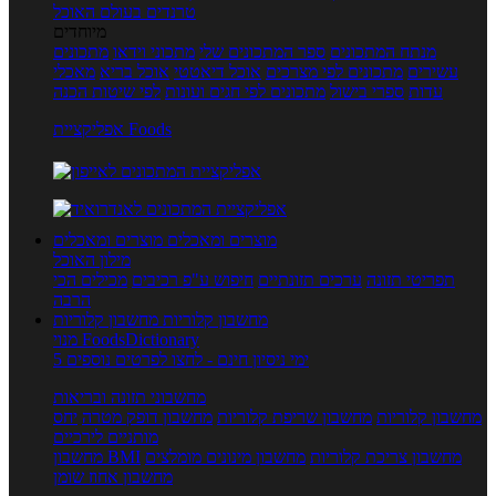
טרנדים בעולם האוכל
מיוחדים
מנתח המתכונים
ספר המתכונים שלי
מתכוני וידאו
מתכונים
עשירים
מתכונים לפי מצרכים
אוכל דיאטטי
אוכל בריא
מאכלי
עדות
ספרי בישול
מתכונים לפי חגים ועונות
לפי שיטות הכנה
אפליקציית Foods
מוצרים ומאכלים
מוצרים ומאכלים
מילון האוכל
תפריטי תזונה
ערכים תזונתיים
חיפוש ע"פ רכיבים
מכילים הכי
הרבה
מחשבון קלוריות
מחשבון קלוריות
מנוי FoodsDictionary
5 ימי ניסיון חינם - לחצו לפרטים נוספים
מחשבוני תזונה ובריאות
מחשבון קלוריות
מחשבון שריפת קלוריות
מחשבון דופק מטרה
יחס
מותניים לירכיים
מחשבון צריכת קלוריות
מחשבון מינונים מומלצים
מחשבון BMI
מחשבון אחוז שומן