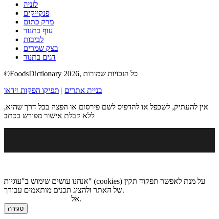
לזניה
פנקייקים
מרק כתום
עוף בתנור
לביבות
בצק שמרים
דגים בתנור
©FoodsDictionary 2026, כל הזכויות שמורות
בניית אתרים
|
תפיקו הפקות וידאו
אין להעתיק, לשכפל או להדפיס לשם פירסום או הפצה בכל דרך שהיא,
ללא קבלת אישור מפורש בכתב
אנחנו עושים שימוש ב"עוגיות" (cookies) על מנת לאפשר תפקוד תקין
של האתר ולהציג תכנים מותאמים עבורך.
.
אל
מדיניות הגנת הפרטיות
סגירה