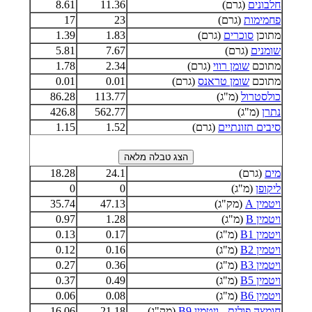
חלבונים
(גרם)
11.36
8.61
פחמימות
(גרם)
23
17
מתוכן
סוכרים
(גרם)
1.83
1.39
שומנים
(גרם)
7.67
5.81
מתוכם
שומן רווי
(גרם)
2.34
1.78
מתוכם
שומן טראנס
(גרם)
0.01
0.01
כולסטרול
(מ"ג)
113.77
86.28
נתרן
(מ"ג)
562.77
426.8
סיבים תזונתיים
(גרם)
1.52
1.15
מים
(גרם)
24.1
18.28
ליקופן
(מ"ג)
0
0
ויטמין A
(מק"ג)
47.13
35.74
ויטמין B
(מ"ג)
1.28
0.97
ויטמין B1
(מ"ג)
0.17
0.13
ויטמין B2
(מ"ג)
0.16
0.12
ויטמין B3
(מ"ג)
0.36
0.27
ויטמין B5
(מ"ג)
0.49
0.37
ויטמין B6
(מ"ג)
0.08
0.06
חומצה פולית - ויטמין B9
(מק"ג)
21.18
16.06