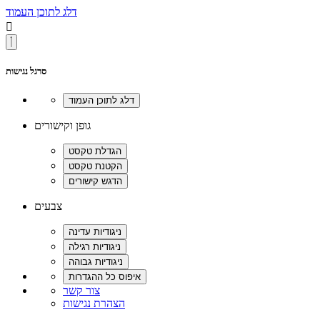
דלג לתוכן העמוד

סרגל נגישות
גופן וקישורים
צבעים
צור קשר
הצהרת נגישות