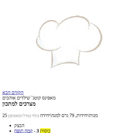
הקודם
הבא
מאפינס קוטג` שילדים אוהבים
מצרכים למתכון
25 מנות/יחידות, 79 גרם למנה\יחידה
(תלוי בגודל המאפינס)
הבצק
כוסות
3
-
קמח תופח