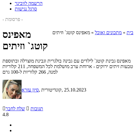
הרשמה לוובינר
סרגל נגישות
- פרסומת -
מאפינס
בית
»
מתכונים ואוכל
»
מאפינס קוטג` וזיתים
קוטג` וזיתים
מאפינס גבינת קוטג` לילדים עם גבינה בולגרית וגבינת מוצרלה ובתוספת
טבעות זיתים ירוקים - ארוחת ערב מושלמת לכל המשפחה, 211 קלוריות
למנה, 266 קלוריות ל-100 גרם
, 25.10.2023
, קונדיטורית
סיון עזרא
תגובות

שלח לחבר

4.8