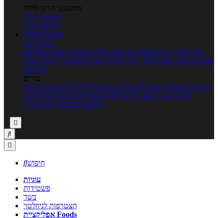
מחשבוני הריון ולידה
מחשבון הריון
מחשבון ביוץ
כתבות
כתבות
ערוצי תוכן
איך להכין
בית ומשפחה
בריאות
מחלות ובעיות
רפואה משלימה
ספורט וכושר גופני
נשים, הריון ולידה
טיפים והמלצות
חדשות אוכל
ובריאות
טורים
בריאות בצלחת
טעים ללא גלוטן
טבעונות לבריאות
לבשל כמו שף
תזונה לבטן רגועה
מרזים ללא דיאטה
מזיזים את הגוף
הרזיה
ורפואה משלימה
גורמה ביתי



חיפוש

עוגיות
פשטידות
בשר
הצטרפות לניוזלטר
אפליקציית Foods