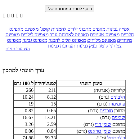





אפייה
גבינות
מאפים
מתכוני ילדים
לחמניות קוטג`
מאפינס
מאפינס
חלביים
מאפינס טעימים
מאפינס לארוחת ערב
מאפינס לילדים
מאפינס
מיוחדים
מאפינס מלוחים
מאפינס קלים להכנה
מאפינס גבינה
מאפינס
צמחוני
קוטג`
בצק גבינות
תערובת גבינות
הצג עוד תגיות
ערך תזונתי למתכון
סימון תזונתי
למנה\יחידה
ל-100 גרם
קלוריות (אנרגיה)
211
266
חלבונים
(גרם)
8.12
10.24
פחמימות
(גרם)
15
19
מתוכן
סוכרים
(גרם)
0.65
0.82
שומנים
(גרם)
13.21
16.67
מתוכם
שומן רווי
(גרם)
2.59
3.26
מתוכם
שומן טראנס
(גרם)
0.04
0.06
כולסטרול
(מ"ג)
59.33
74.88