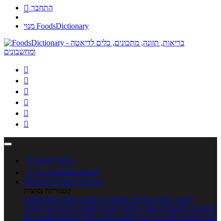
התחבר

מנוי FoodsDictionary






כניסה לחשבון

מנוי FoodsDictionary

מתכונים
קטגוריות מתכונים
קטגוריות נפוצות
מתכוני סלטים
מתכוני פשטידות
מתכוני עוגות
אוכל צמחוני
מתכונים לטבעוניים
אפייה
מוקפץ
עוגיות
פסטה
מתכוני עוף
מתכוני
בשר
מתכוני ילדים
מרקים
מתכונים ללא גלוטן
מתכונים לסוכרתיים