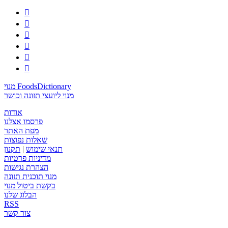






מנוי FoodsDictionary
מנוי ליועצי תזונה וכושר
אודות
פרסמו אצלנו
מפת האתר
שאלות נפוצות
תנאי שימוש
|
תקנון
מדיניות פרטיות
הצהרת נגישות
מנוי תוכנית תזונה
בקשת ביטול מנוי
הבלוג שלנו
RSS
צור קשר