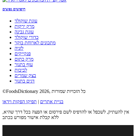
חיפושים נפוצים
עוגת שוקולד
מרק ירקות
עוגת גבינה
כדורי שוקולד
מתכונים לארוחת בוקר
לזניה
פנקייקים
מרק כתום
עוף בתנור
לביבות
בצק שמרים
דגים בתנור
©FoodsDictionary 2026, כל הזכויות שמורות
בניית אתרים
|
תפיקו הפקות וידאו
אין להעתיק, לשכפל או להדפיס לשם פירסום או הפצה בכל דרך שהיא,
ללא קבלת אישור מפורש בכתב