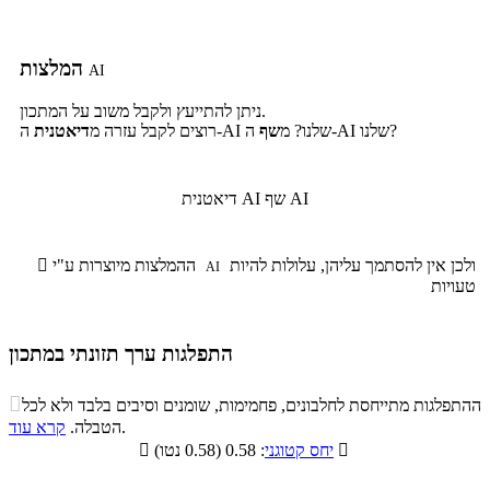
המלצות
AI
ניתן להתייעץ ולקבל משוב על המתכון.
ה-AI שלנו?
ה-AI שלנו? מ
שף
רוצים לקבל עזרה מ
דיאטנית
שף AI
דיאטנית AI
ולכן אין להסתמך עליהן, עלולות להיות
ההמלצות מיוצרות ע"י

AI
טעויות
התפלגות ערך תזונתי במתכון
התפלגות ערך תזונתי במתכון

ההתפלגות מתייחסת לחלבונים, פחמימות, שומנים וסיבים בלבד ולא לכל
סיבים
.
הטבלה.
קרא עוד
פחמימות
חלבונים
שומנים
תזונתיים

: 0.58 (0.58 נטו)
יחס קטוגני

0.4%
36.4%
22.4%
40.8%