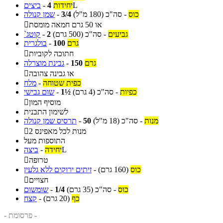
L
יחידות
4
-
ביצים
כוס
-
סה"כ
(180 מ"ל)
3/4
-
שמן קנולה
או 50 גרם חמאה מומסת

גביעים
-
סה"כ
(500 גרם)
2
-
קוטג`
גרם
100
-
בולגרית
חתוכה לקוביות

גרם
150
-
גבינת מוצרלה
או גבינה צהובה

כפית שטוחה
-
מלח
כפיות
-
סה"כ
(4 גרם)
1½
-
שום גבישי
מוסיף המון

לשימון התבנית
מנות
-
סה"כ
(18 מ"ל)
50
-
תרסיס שמן קנולה
2 מנות לכל מאפינס

התוספות מעל
L
יחידה
-
ביצה
טרופה

כוס
(160 גרם)
-
זיתים ירוקים ללא גלעין
חצויים

כוס
-
סה"כ
(35 גרם)
1/4
-
שומשום
כף
(20 גרם)
-
קצח
- פרסומת -