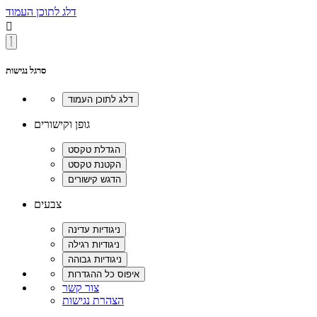
דלג לתוכן העמוד

סרגל נגישות
גופן וקישורים
צבעים
צור קשר
הצהרת נגישות