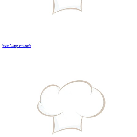
לחמניות קוטג` ובצל