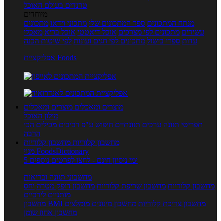
טרנדים בעולם האוכל
מיוחדים
מנתח המתכונים
ספר המתכונים שלי
מתכוני וידאו
מתכונים
עשירים
מתכונים לפי מצרכים
אוכל דיאטטי
אוכל בריא
מאכלי
עדות
ספרי בישול
מתכונים לפי חגים ועונות
לפי שיטות הכנה
אפליקציית Foods
מוצרים ומאכלים
מוצרים ומאכלים
מילון האוכל
תפריטי תזונה
ערכים תזונתיים
חיפוש ע"פ רכיבים
מכילים הכי
הרבה
מחשבון קלוריות
מחשבון קלוריות
מנוי FoodsDictionary
5 ימי ניסיון חינם - לחצו לפרטים נוספים
מחשבוני תזונה ובריאות
מחשבון קלוריות
מחשבון שריפת קלוריות
מחשבון דופק מטרה
יחס
מותניים לירכיים
מחשבון צריכת קלוריות
מחשבון מינונים מומלצים
מחשבון BMI
מחשבון אחוז שומן