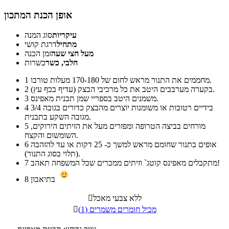
אופן הכנת המתכון
עיקריות
סוג המנה
מתחיל
דרגת קושי
מעל חצי שעה
זמן הכנה
חלבי, כשר
כשרות
מחממים את התנור מראש לחום של 170-180 מעלות טורבו.
1
בקערה מערבבים היטב את כל מרכיבי הבצק (עדיף בכף עץ).
2
משמנים היטב בספריי שמן תבנית מאפינס.
3
בידיים רטובות או משומנות יוצרים מהבצק כדורים בגובה 3/4
4
מגובה השקע בתבנית.
מורחים בביצה הטרופה ומפזרים מעל את הזיתים הירוקים,
5
השומשום והקצח.
אופים בתנור שחומם מראש למשך כ- 25 דקות או עד להזהבה
6
(תלוי בסוג התנור).
מתקבלים מאפינס קוטג` וזיתים ממכרים שכל המשפחה תאהב!
7
בתיאבון
8
ללא צבעי מאכל

מכיל חומרים משמרים (1)
