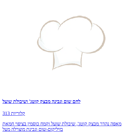
לחם שום וגבינה מבצק קוטג' ושיבולת שועל
313 קלוריות
מאפה נהדר מבצק קוטג', שיבולת שועל וקמח כוסמין בציפוי חמאת
בזיליקום-שום וגבינת מוצרלה מעל