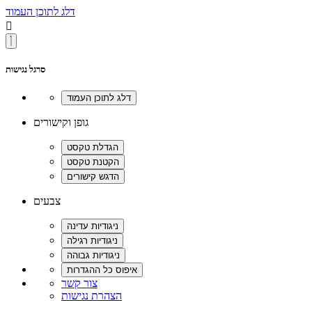
דלג לתוכן העמוד

סרגל נגישות
גופן וקישורים
צבעים
צור קשר
הצהרת נגישות