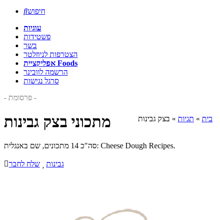
חיפוש

עוגיות
פשטידות
בשר
הצטרפות לניוזלטר
אפליקציית Foods
הרשמה לוובינר
סרגל נגישות
- פרסומת -
מתכוני בצק גבינות
בית
»
תגיות
»
בצק גבינות
סה"כ 14 מתכונים, שם באנגלית: Cheese Dough Recipes.
גבינות

שלח לחבר
