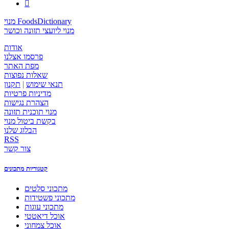

מנוי FoodsDictionary
מנוי ליועצי תזונה וכושר
אודות
פרסמו אצלנו
מפת האתר
שאלות נפוצות
תנאי שימוש
|
תקנון
מדיניות פרטיות
הצהרת נגישות
מנוי תוכנית תזונה
בקשת ביטול מנוי
הבלוג שלנו
RSS
צור קשר
קטגוריות מתכונים
מתכוני סלטים
מתכוני פשטידות
מתכוני עוגות
אוכל דיאטטי
אוכל צמחוני