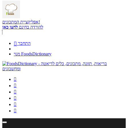
אפליקציית המתכונים!
להורדה בחינם
לחצו כאן
התחבר

מנוי FoodsDictionary





