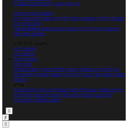
5 ימי ניסיון חינם - לחצו לפרטים נוספים
מחשבוני תזונה ובריאות
מחשבון קלוריות
מחשבון שריפת קלוריות
מחשבון דופק מטרה
יחס
מותניים לירכיים
מחשבון צריכת קלוריות
מחשבון מינונים מומלצים
מחשבון BMI
מחשבון אחוז שומן
מחשבוני הריון ולידה
מחשבון הריון
מחשבון ביוץ
כתבות
כתבות
ערוצי תוכן
איך להכין
בית ומשפחה
בריאות
מחלות ובעיות
רפואה משלימה
ספורט וכושר גופני
נשים, הריון ולידה
טיפים והמלצות
חדשות אוכל
ובריאות
טורים
בריאות בצלחת
טעים ללא גלוטן
טבעונות לבריאות
לבשל כמו שף
תזונה לבטן רגועה
מרזים ללא דיאטה
מזיזים את הגוף
הרזיה
ורפואה משלימה
גורמה ביתי


