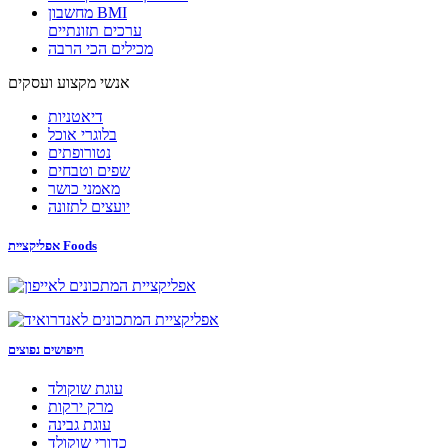
מחשבון BMI
ערכים תזונתיים
מכילים הכי הרבה
אנשי מקצוע ועסקים
דיאטניות
בלוגרי אוכל
נטורופתים
שפים וטבחים
מאמני כושר
יועצים לתזונה
אפליקציית Foods
חיפושים נפוצים
עוגת שוקולד
מרק ירקות
עוגת גבינה
כדורי שוקולד