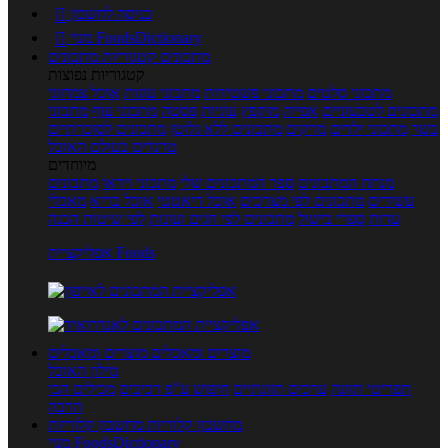
כניסה לחשבון

מנוי FoodsDictionary

מתכונים
קטגוריות מתכונים
קטגוריות נפוצות
מתכוני סלטים
מתכוני פשטידות
מתכוני עוגות
אוכל צמחוני
מתכונים לטבעוניים
אפייה
מוקפץ
עוגיות
פסטה
מתכוני עוף
מתכוני
בשר
מתכוני ילדים
מרקים
מתכונים ללא גלוטן
מתכונים לסוכרתיים
טרנדים בעולם האוכל
מיוחדים
מנתח המתכונים
ספר המתכונים שלי
מתכוני וידאו
מתכונים
עשירים
מתכונים לפי מצרכים
אוכל דיאטטי
אוכל בריא
מאכלי
עדות
ספרי בישול
מתכונים לפי חגים ועונות
לפי שיטות הכנה
אפליקציית Foods
מוצרים ומאכלים
מוצרים ומאכלים
מילון האוכל
תפריטי תזונה
ערכים תזונתיים
חיפוש ע"פ רכיבים
מכילים הכי
הרבה
מחשבון קלוריות
מחשבון קלוריות
מנוי FoodsDictionary