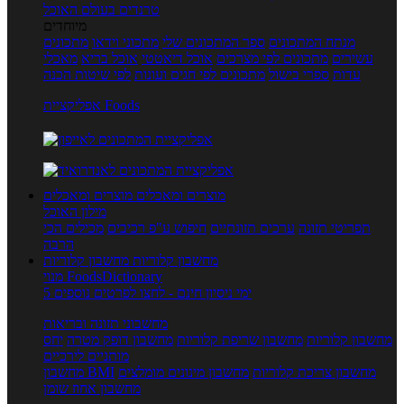
טרנדים בעולם האוכל
מיוחדים
מנתח המתכונים
ספר המתכונים שלי
מתכוני וידאו
מתכונים
עשירים
מתכונים לפי מצרכים
אוכל דיאטטי
אוכל בריא
מאכלי
עדות
ספרי בישול
מתכונים לפי חגים ועונות
לפי שיטות הכנה
אפליקציית Foods
מוצרים ומאכלים
מוצרים ומאכלים
מילון האוכל
תפריטי תזונה
ערכים תזונתיים
חיפוש ע"פ רכיבים
מכילים הכי
הרבה
מחשבון קלוריות
מחשבון קלוריות
מנוי FoodsDictionary
5 ימי ניסיון חינם - לחצו לפרטים נוספים
מחשבוני תזונה ובריאות
מחשבון קלוריות
מחשבון שריפת קלוריות
מחשבון דופק מטרה
יחס
מותניים לירכיים
מחשבון צריכת קלוריות
מחשבון מינונים מומלצים
מחשבון BMI
מחשבון אחוז שומן