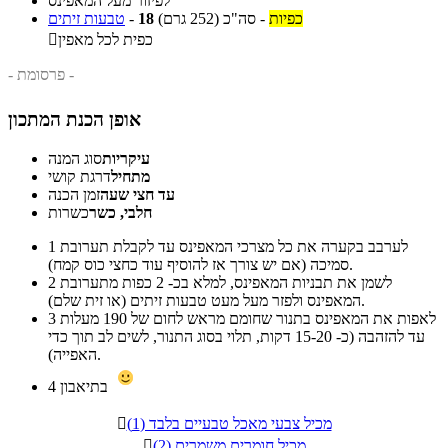
לפיזור מעל המאפינס
כפיות
-
סה"כ
(252 גרם)
18
-
טבעות זיתים
כפית לכל מאפין

- פרסומת -
אופן הכנת המתכון
עיקריות
סוג המנה
מתחיל
דרגת קושי
עד חצי שעה
זמן הכנה
חלבי, כשר
כשרות
לערבב בקערה את כל מצרכי המאפינס עד לקבלת תערובת
1
סמיכה (אם יש צורך אז להוסיף עוד כחצי כוס קמח).
לשמן את תבניות המאפינס, למלא בכ- 2 כפות מתערובת
2
המאפינס ולפזר מעל מעט טבעות זיתים (או זית שלם).
לאפות את המאפינס בתנור שחומם מראש לחום של 190 מעלות
3
עד להזהבה (כ- 15-20 דקות, תלוי בסוג התנור, לשים לב תוך כדי
האפייה).
בתיאבון
4
מכיל צבעי מאכל טבעיים בלבד (1)

מכיל חומרים משמרים (2)
