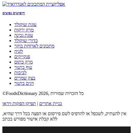
חיפושים נפוצים
עוגת שוקולד
מרק ירקות
עוגת גבינה
כדורי שוקולד
מתכונים לארוחת בוקר
לזניה
פנקייקים
מרק כתום
עוף בתנור
לביבות
בצק שמרים
דגים בתנור
©FoodsDictionary 2026, כל הזכויות שמורות
בניית אתרים
|
תפיקו הפקות וידאו
אין להעתיק, לשכפל או להדפיס לשם פירסום או הפצה בכל דרך שהיא,
ללא קבלת אישור מפורש בכתב