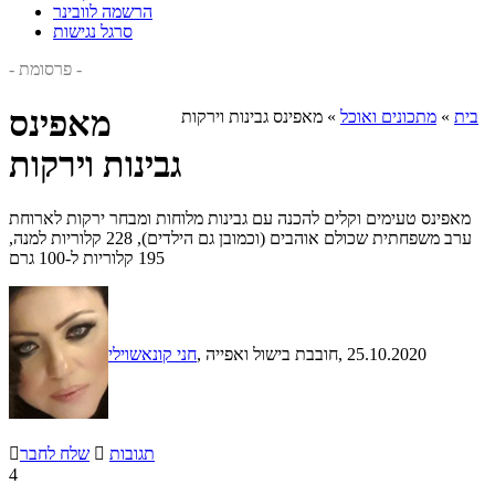
הרשמה לוובינר
סרגל נגישות
- פרסומת -
מאפינס
בית
»
מתכונים ואוכל
»
מאפינס גבינות וירקות
גבינות וירקות
מאפינס טעימים וקלים להכנה עם גבינות מלוחות ומבחר ירקות לארוחת
ערב משפחתית שכולם אוהבים (וכמובן גם הילדים), 228 קלוריות למנה,
195 קלוריות ל-100 גרם
, 25.10.2020
, חובבת בישול ואפייה
חני קונאשוילי
תגובות

שלח לחבר

4