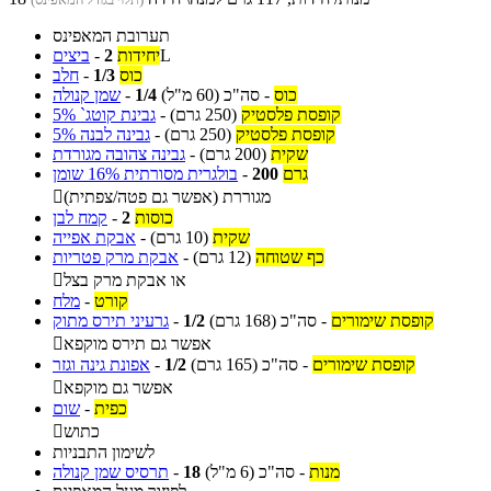
תערובת המאפינס
L
יחידות
2
-
ביצים
כוס
1/3
-
חלב
כוס
-
סה"כ
(60 מ"ל)
1/4
-
שמן קנולה
קופסת פלסטיק
(250 גרם)
-
גבינת קוטג` 5%
קופסת פלסטיק
(250 גרם)
-
גבינה לבנה 5%
שקית
(200 גרם)
-
גבינה צהובה מגורדת
גרם
200
-
בולגרית מסורתית 16% שומן
מגוררת (אפשר גם פטה/צפתית)

כוסות
2
-
קמח לבן
שקית
(10 גרם)
-
אבקת אפייה
כף שטוחה
(12 גרם)
-
אבקת מרק פטריות
או אבקת מרק בצל

קורט
-
מלח
קופסת שימורים
-
סה"כ
(168 גרם)
1/2
-
גרעיני תירס מתוק
אפשר גם תירס מוקפא

קופסת שימורים
-
סה"כ
(165 גרם)
1/2
-
אפונת גינה וגזר
אפשר גם מוקפא

כפית
-
שום
כתוש

לשימון התבניות
מנות
-
סה"כ
(6 מ"ל)
18
-
תרסיס שמן קנולה