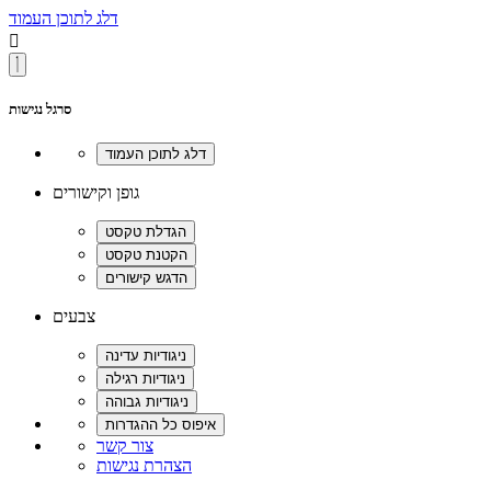
דלג לתוכן העמוד

סרגל נגישות
גופן וקישורים
צבעים
צור קשר
הצהרת נגישות