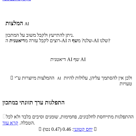
המלצות
AI
ניתן להתייעץ ולקבל משוב על המתכון.
ה-AI שלנו?
ה-AI שלנו? מ
שף
רוצים לקבל עזרה מ
דיאטנית
שף AI
דיאטנית AI
ולכן אין להסתמך עליהן, עלולות להיות
ההמלצות מיוצרות ע"י

AI
טעויות
התפלגות ערך תזונתי במתכון
התפלגות ערך תזונתי במתכון

ההתפלגות מתייחסת לחלבונים, פחמימות, שומנים וסיבים בלבד ולא לכל
סיבים
.
הטבלה.
קרא עוד
פחמימות
חלבונים
שומנים
תזונתיים

: 0.46 (0.47 נטו)
יחס קטוגני

1.9%
30.7%
25.9%
41.5%