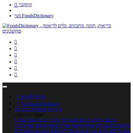
התחבר

מנוי FoodsDictionary






כניסה לחשבון

מנוי FoodsDictionary

מתכונים
קטגוריות מתכונים
קטגוריות נפוצות
מתכוני סלטים
מתכוני פשטידות
מתכוני עוגות
אוכל צמחוני
מתכונים לטבעוניים
אפייה
מוקפץ
עוגיות
פסטה
מתכוני עוף
מתכוני
בשר
מתכוני ילדים
מרקים
מתכונים ללא גלוטן
מתכונים לסוכרתיים