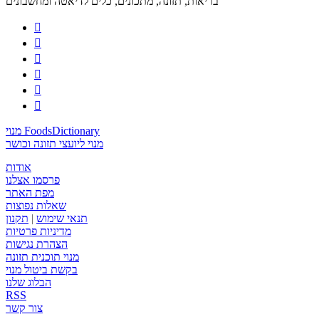
בריאות, תזונה, מתכונים, כלים לדיאטה ומחשבונים






מנוי FoodsDictionary
מנוי ליועצי תזונה וכושר
אודות
פרסמו אצלנו
מפת האתר
שאלות נפוצות
תנאי שימוש
|
תקנון
מדיניות פרטיות
הצהרת נגישות
מנוי תוכנית תזונה
בקשת ביטול מנוי
הבלוג שלנו
RSS
צור קשר