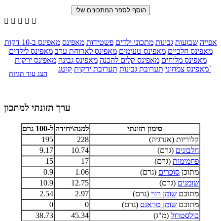





אפייה
שבועות
גבינות
מתכוני ילדים
פשטידות
מאפינס
מאפינס ב-10 דקות
מאפינס חלביים
מאפינס טעימים
מאפינס לארוחת ערב
מאפינס לילדים
מאפינס מלוחים
מאפינס קלים להכנה
מאפינס גבינה
מאפינס ירקות
קוטג`
מאפינס צמחוני
תערובת גבינות
תערובת ירקות
הצג עוד תגיות
ערך תזונתי למתכון
סימון תזונתי
למנה\יחידה
ל-100 גרם
קלוריות (אנרגיה)
228
195
חלבונים
(גרם)
10.74
9.17
פחמימות
(גרם)
17
15
מתוכן
סוכרים
(גרם)
1.06
0.9
שומנים
(גרם)
12.75
10.9
מתוכם
שומן רווי
(גרם)
2.97
2.54
מתוכם
שומן טראנס
(גרם)
0
0
כולסטרול
(מ"ג)
45.34
38.73