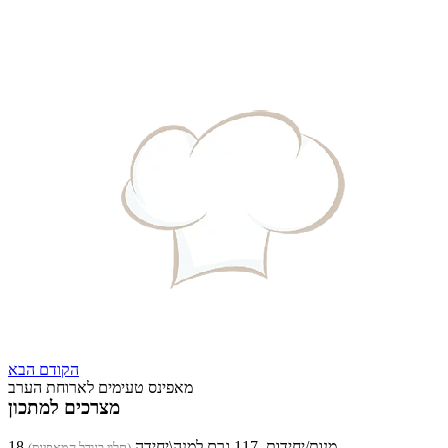
הקודם
הבא
מאפינס טעימים לארוחת הערב
מצרכים למתכון
18 מנות/יחידות, 117 גרם למנה\יחידה
(תלוי בגודל המאפינס)