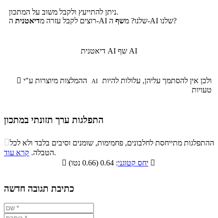
ניתן להתייעץ ולקבל משוב על המתכון.
ה-AI שלנו?
ה-AI שלנו? מ
שף
רוצים לקבל עזרה מ
דיאטנית
שף AI
דיאטנית AI
ולכן אין להסתמך עליהן, עלולות להיות
ההמלצות מיוצרות ע"י

AI
טעויות
התפלגות ערך תזונתי במתכון
התפלגות ערך תזונתי במתכון

ההתפלגות מתייחסת לחלבונים, פחמימות, שומנים וסיבים בלבד ולא לכל
סיבים
.
הטבלה.
קרא עוד
פחמימות
חלבונים
שומנים
תזונתיים

: 0.64 (0.66 נטו)
יחס קטוגני

1.6%
38.5%
5.9%
54%
כתיבת תגובה חדשה