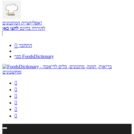
אפליקציית המתכונים!
להורדה בחינם
לחצו כאן
התחבר

מנוי FoodsDictionary





