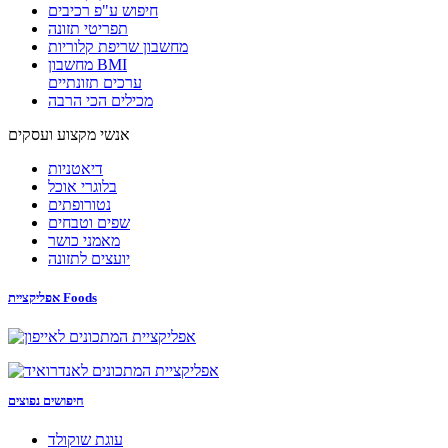
חיפוש ע"פ רכיבים
תפריטי תזונה
מחשבון שריפת קלוריות
מחשבון BMI
ערכים תזונתיים
מכילים הכי הרבה
אנשי מקצוע ועסקים
דיאטניות
בלוגרי אוכל
נטורופתים
שפים וטבחים
מאמני כושר
יועצים לתזונה
אפליקציית Foods
חיפושים נפוצים
עוגת שוקולד