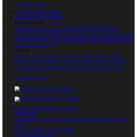
כניסה לחשבון

מנוי FoodsDictionary

מתכונים
קטגוריות מתכונים
קטגוריות נפוצות
מתכוני סלטים
מתכוני פשטידות
מתכוני עוגות
אוכל צמחוני
מתכונים לטבעוניים
אפייה
מוקפץ
עוגיות
פסטה
מתכוני עוף
מתכוני
בשר
מתכוני ילדים
מרקים
מתכונים ללא גלוטן
מתכונים לסוכרתיים
טרנדים בעולם האוכל
מיוחדים
מנתח המתכונים
ספר המתכונים שלי
מתכוני וידאו
מתכונים
עשירים
מתכונים לפי מצרכים
אוכל דיאטטי
אוכל בריא
מאכלי
עדות
ספרי בישול
מתכונים לפי חגים ועונות
לפי שיטות הכנה
אפליקציית Foods
מוצרים ומאכלים
מוצרים ומאכלים
מילון האוכל
תפריטי תזונה
ערכים תזונתיים
חיפוש ע"פ רכיבים
מכילים הכי
הרבה
מחשבון קלוריות
מחשבון קלוריות
מנוי FoodsDictionary