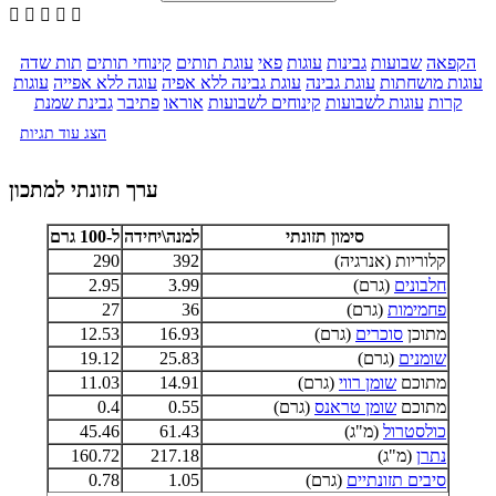





הקפאה
שבועות
גבינות
עוגות
פאי
עוגת תותים
קינוחי תותים
תות שדה
עוגות מושחתות
עוגת גבינה
עוגת גבינה ללא אפיה
עוגה ללא אפייה
עוגות
קרות
עוגות לשבועות
קינוחים לשבועות
אוראו
פתיבר
גבינת שמנת
הצג עוד תגיות
ערך תזונתי למתכון
סימון תזונתי
למנה\יחידה
ל-100 גרם
קלוריות (אנרגיה)
392
290
חלבונים
(גרם)
3.99
2.95
פחמימות
(גרם)
36
27
מתוכן
סוכרים
(גרם)
16.93
12.53
שומנים
(גרם)
25.83
19.12
מתוכם
שומן רווי
(גרם)
14.91
11.03
מתוכם
שומן טראנס
(גרם)
0.55
0.4
כולסטרול
(מ"ג)
61.43
45.46
נתרן
(מ"ג)
217.18
160.72
סיבים תזונתיים
(גרם)
1.05
0.78