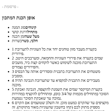
- פרסומת -
אופן הכנת המתכון
קינוחים
סוג המנה
מתחיל
דרגת קושי
מעל שעה
זמן הכנה
חלבי, כשר
כשרות
בקערת מעבד מזון טוחנים יחד את כל העוגיות לתערובת
1
פירורית.
שמים בקערה את פירורי העוגיות והחמאה, ומערבבים היטב.
2
התערובת מוכנה לשימוש כאשר לוקחים קצת ביד, מועכים
והפירורים נצמדים.
משטחים את התערובת בתבנית ומסדרים אותה על הבסיס
3
ומסביב.
מעבירים את התבנית למקפיא עד שתערובת הגבינה תהיה
4
מוכנה.
בקערת המיקסר שמים את השמנת להקצפה, הגבינה ואבקת
5
הסוכר (מתחילים מכמות של 3/4 כוס), ומתחילים להקציף במהירות
נמוכה עד שאבקת הסוכר נטמעת.
מקציפים עד שהקרם כמעט מוכן. זה השלב שטועמים אם הקרם
6
מספיק מתוק לכם (קחו בחשבון שהעוגיות מאוד מתוקות). זה