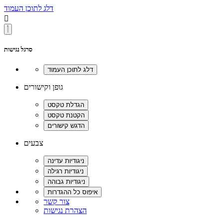
דלג לתוכן העמוד

סרגל נגישות
גופן וקישורים
צבעים
צור קשר
הצהרת נגישות