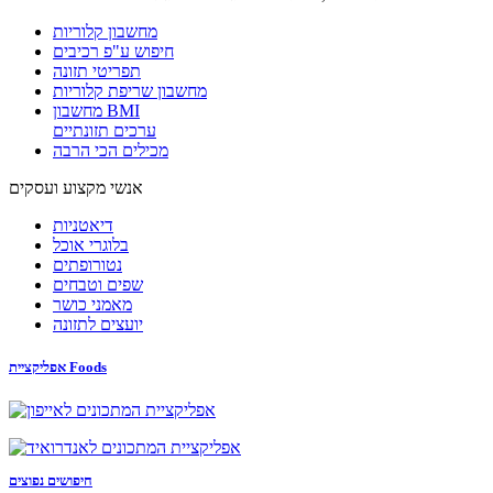
מחשבון קלוריות
חיפוש ע"פ רכיבים
תפריטי תזונה
מחשבון שריפת קלוריות
מחשבון BMI
ערכים תזונתיים
מכילים הכי הרבה
אנשי מקצוע ועסקים
דיאטניות
בלוגרי אוכל
נטורופתים
שפים וטבחים
מאמני כושר
יועצים לתזונה
אפליקציית Foods
חיפושים נפוצים