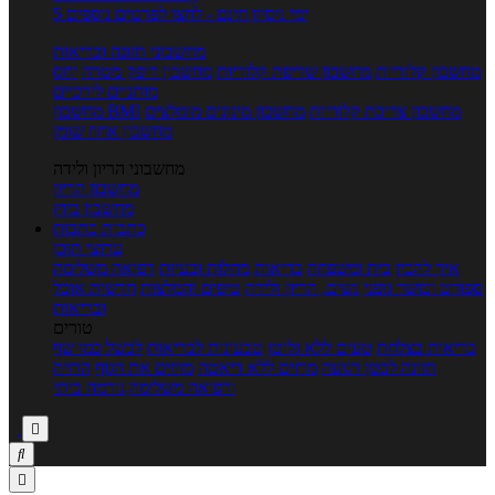
5 ימי ניסיון חינם - לחצו לפרטים נוספים
מחשבוני תזונה ובריאות
מחשבון קלוריות
מחשבון שריפת קלוריות
מחשבון דופק מטרה
יחס
מותניים לירכיים
מחשבון צריכת קלוריות
מחשבון מינונים מומלצים
מחשבון BMI
מחשבון אחוז שומן
מחשבוני הריון ולידה
מחשבון הריון
מחשבון ביוץ
כתבות
כתבות
ערוצי תוכן
איך להכין
בית ומשפחה
בריאות
מחלות ובעיות
רפואה משלימה
ספורט וכושר גופני
נשים, הריון ולידה
טיפים והמלצות
חדשות אוכל
ובריאות
טורים
בריאות בצלחת
טעים ללא גלוטן
טבעונות לבריאות
לבשל כמו שף
תזונה לבטן רגועה
מרזים ללא דיאטה
מזיזים את הגוף
הרזיה
ורפואה משלימה
גורמה ביתי


