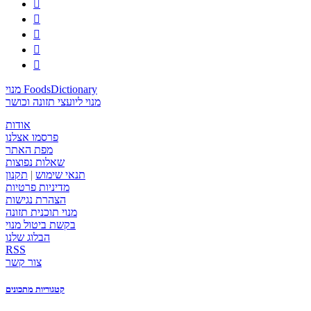





מנוי FoodsDictionary
מנוי ליועצי תזונה וכושר
אודות
פרסמו אצלנו
מפת האתר
שאלות נפוצות
תנאי שימוש
|
תקנון
מדיניות פרטיות
הצהרת נגישות
מנוי תוכנית תזונה
בקשת ביטול מנוי
הבלוג שלנו
RSS
צור קשר
קטגוריות מתכונים