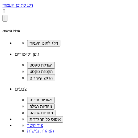
דלג לתוכן העמוד

סרגל נגישות
גופן וקישורים
צבעים
צור קשר
הצהרת נגישות