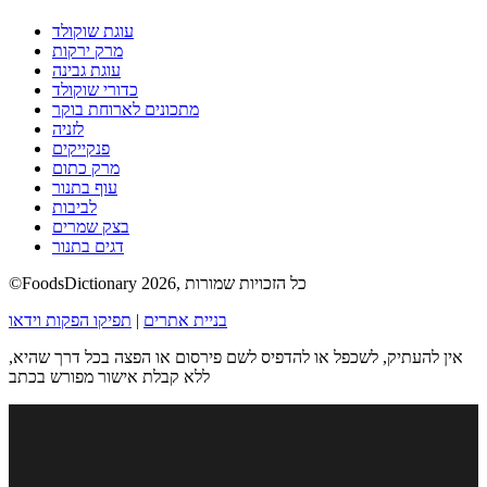
עוגת שוקולד
מרק ירקות
עוגת גבינה
כדורי שוקולד
מתכונים לארוחת בוקר
לזניה
פנקייקים
מרק כתום
עוף בתנור
לביבות
בצק שמרים
דגים בתנור
©FoodsDictionary 2026, כל הזכויות שמורות
בניית אתרים
|
תפיקו הפקות וידאו
אין להעתיק, לשכפל או להדפיס לשם פירסום או הפצה בכל דרך שהיא,
ללא קבלת אישור מפורש בכתב