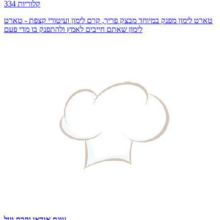
334 קלוריות
טארט לימון מפנק במיוחד מבצק פריך, קרם לימון ועיטורי קצפת - טארט
לימון שאתם חייבים לאמץ ולהתפנק בו מדי פעם
עוגת אוראו וקרם וניל