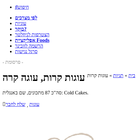
חיפוש

לפי מצרכים
עוגיות
בוקר?
הצטרפות לניוזלטר
אפליקציית Foods
הרשמה לוובינר
סרגל נגישות
- פרסומת -
עוגות קרות, עוגה קרה
בית
»
תגיות
»
עוגות קרות
סה"כ 87 מתכונים, שם באנגלית: Cold Cakes.
עוגות

שלח לחבר
