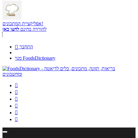
אפליקציית המתכונים!
להורדה בחינם
לחצו כאן
התחבר

מנוי FoodsDictionary





