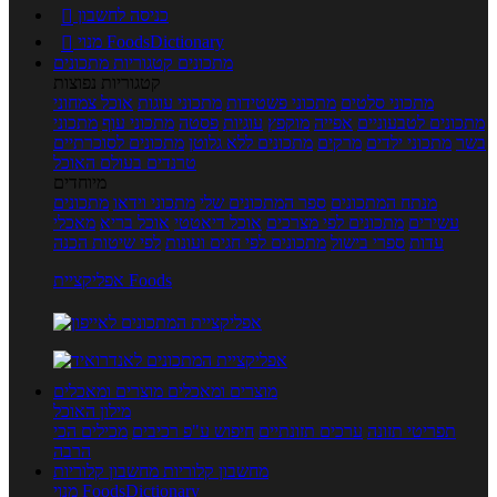
כניסה לחשבון

מנוי FoodsDictionary

מתכונים
קטגוריות מתכונים
קטגוריות נפוצות
מתכוני סלטים
מתכוני פשטידות
מתכוני עוגות
אוכל צמחוני
מתכונים לטבעוניים
אפייה
מוקפץ
עוגיות
פסטה
מתכוני עוף
מתכוני
בשר
מתכוני ילדים
מרקים
מתכונים ללא גלוטן
מתכונים לסוכרתיים
טרנדים בעולם האוכל
מיוחדים
מנתח המתכונים
ספר המתכונים שלי
מתכוני וידאו
מתכונים
עשירים
מתכונים לפי מצרכים
אוכל דיאטטי
אוכל בריא
מאכלי
עדות
ספרי בישול
מתכונים לפי חגים ועונות
לפי שיטות הכנה
אפליקציית Foods
מוצרים ומאכלים
מוצרים ומאכלים
מילון האוכל
תפריטי תזונה
ערכים תזונתיים
חיפוש ע"פ רכיבים
מכילים הכי
הרבה
מחשבון קלוריות
מחשבון קלוריות
מנוי FoodsDictionary