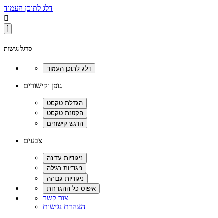
דלג לתוכן העמוד

סרגל נגישות
גופן וקישורים
צבעים
צור קשר
הצהרת נגישות