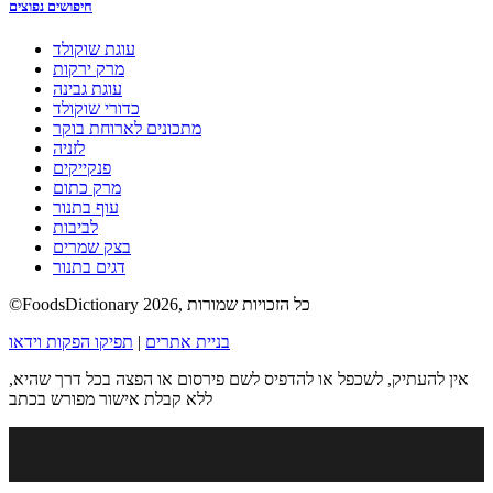
חיפושים נפוצים
עוגת שוקולד
מרק ירקות
עוגת גבינה
כדורי שוקולד
מתכונים לארוחת בוקר
לזניה
פנקייקים
מרק כתום
עוף בתנור
לביבות
בצק שמרים
דגים בתנור
©FoodsDictionary 2026, כל הזכויות שמורות
בניית אתרים
|
תפיקו הפקות וידאו
אין להעתיק, לשכפל או להדפיס לשם פירסום או הפצה בכל דרך שהיא,
ללא קבלת אישור מפורש בכתב