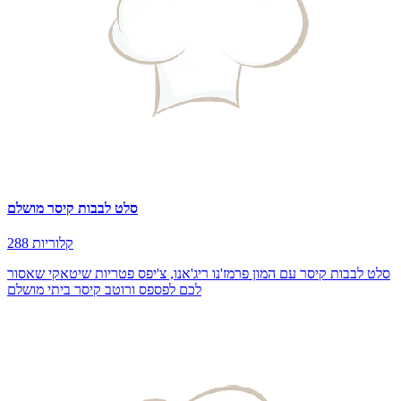
סלט לבבות קיסר מושלם
288 קלוריות
סלט לבבות קיסר עם המון פרמז'נו ריג'אנו, צ'יפס פטריות שיטאקי שאסור
לכם לפספס ורוטב קיסר ביתי מושלם