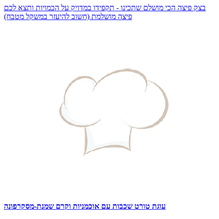
בצק פיצה הכי מושלם שתכינו - תקפידו במדויק על הכמויות ותצא לכם
פיצה מושלמת (חשוב להיעזר במשקל מטבח)
עוגת טורט שכבות עם אוכמניות וקרם שמנת-מסקרפונה