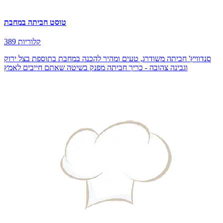
טוסט חביתה במחבת
389 קלוריות
סנדוויץ' חביתה משודרג, טעים ומהיר להכנה במחבת בתוספת בצל ירוק
וגבינה צהובה - כריך חביתה מפנק בשיטה שאתם חייבים לאמץ