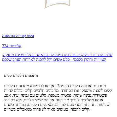
סלט קפרזה בוראטה
324 קלוריות
סלט עגבניות ובזיליקום עם גבינת מוצרלה בוראטה במילוי שמנת מתוקה,
שמן זית וחומץ בלסמי - סלט טעים וקל להכנה לארוחת הערב שלכם
מתכונים חלביים קלים
מתכננים ארוחה חלבית חגיגית? כאן תוכלו למצוא מתכונים חלביים
קלים להכנה שיספקו את הסחורה. מתכונים חלביים קלים יכולים להיות
פשטידות גבינה שונות, פסטות בשמנת, סלטים עם גבינה ועוד. אגב,
אנחנו ממליצים לערוך מדי פעם ארוחת שישי חלבית, ולא רק בחג
שבועות - זה נחמד מדי פעם לגוון וגם מאכלים חלביים, במיוחד כשהם
קלים להכנה, טעימים מאוד לא פחות ממאכלים בשריים.