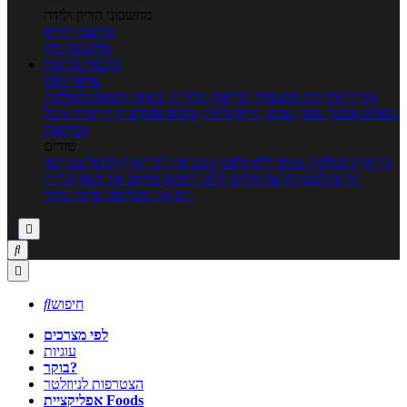
מחשבוני הריון ולידה
מחשבון הריון
מחשבון ביוץ
כתבות
כתבות
ערוצי תוכן
איך להכין
בית ומשפחה
בריאות
מחלות ובעיות
רפואה משלימה
ספורט וכושר גופני
נשים, הריון ולידה
טיפים והמלצות
חדשות אוכל
ובריאות
טורים
בריאות בצלחת
טעים ללא גלוטן
טבעונות לבריאות
לבשל כמו שף
תזונה לבטן רגועה
מרזים ללא דיאטה
מזיזים את הגוף
הרזיה
ורפואה משלימה
גורמה ביתי



חיפוש

לפי מצרכים
עוגיות
בוקר?
הצטרפות לניוזלטר
אפליקציית Foods