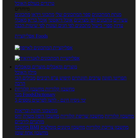
טרנדים בעולם האוכל
מיוחדים
מנתח המתכונים
ספר המתכונים שלי
מתכוני וידאו
מתכונים
עשירים
מתכונים לפי מצרכים
אוכל דיאטטי
אוכל בריא
מאכלי
עדות
ספרי בישול
מתכונים לפי חגים ועונות
לפי שיטות הכנה
אפליקציית Foods
מוצרים ומאכלים
מוצרים ומאכלים
מילון האוכל
תפריטי תזונה
ערכים תזונתיים
חיפוש ע"פ רכיבים
מכילים הכי
הרבה
מחשבון קלוריות
מחשבון קלוריות
מנוי FoodsDictionary
5 ימי ניסיון חינם - לחצו לפרטים נוספים
מחשבוני תזונה ובריאות
מחשבון קלוריות
מחשבון שריפת קלוריות
מחשבון דופק מטרה
יחס
מותניים לירכיים
מחשבון צריכת קלוריות
מחשבון מינונים מומלצים
מחשבון BMI
מחשבון אחוז שומן