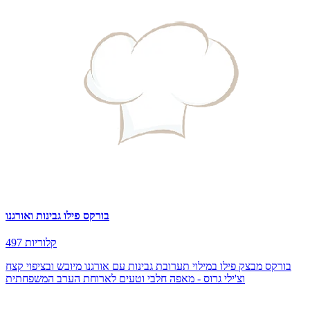
בורקס פילו גבינות ואורגנו
497 קלוריות
בורקס מבצק פילו במילוי תערובת גבינות עם אורגנו מיובש ובציפוי קצח
וצ'ילי גרוס - מאפה חלבי וטעים לארוחת הערב המשפחתית