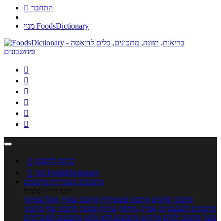
התחבר

מנוי FoodsDictionary






כניסה לחשבון

מנוי FoodsDictionary

מתכונים
קטגוריות מתכונים
קטגוריות נפוצות
מתכוני סלטים
מתכוני פשטידות
מתכוני עוגות
אוכל צמחוני
מתכונים לטבעוניים
אפייה
מוקפץ
עוגיות
פסטה
מתכוני עוף
מתכוני
בשר
מתכוני ילדים
מרקים
מתכונים ללא גלוטן
מתכונים לסוכרתיים