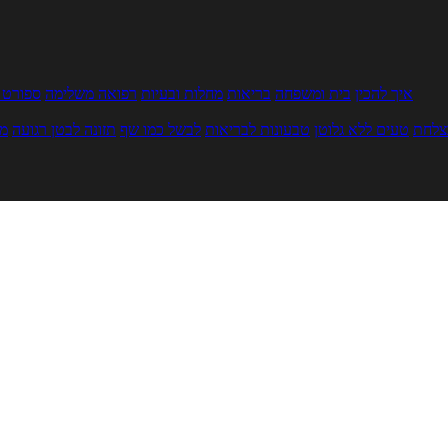
איך להכין
בית ומשפחה
בריאות
מחלות ובעיות
רפואה משלימה
ספורט ו
צלחת
טעים ללא גלוטן
טבעונות לבריאות
לבשל כמו שף
תזונה לבטן רגועה
מר