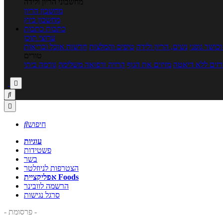
מחשבוני הריון ולידה
מחשבון הריון
מחשבון ביוץ
כתבות
כתבות
ערוצי תוכן
כושר גופני
נשים, הריון ולידה
טיפים והמלצות
חדשות אוכל ובריאות
טורים
זים ללא דיאטה
מזיזים את הגוף
הרזיה ורפואה משלימה
גורמה ביתי



חיפוש

עוגיות
פשטידות
בשר
הצטרפות לניוזלטר
אפליקציית Foods
הרשמה לוובינר
סרגל נגישות
- פרסומת -