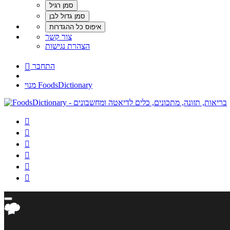
צור קשר
הצהרת נגישות
התחבר

מנוי FoodsDictionary





