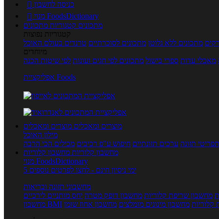
כניסה לחשבון

מנוי FoodsDictionary

מתכונים
קטגוריות מתכונים
קטגוריות נפוצות
קים
מתכונים ללא גלוטן
מתכונים לסוכרתיים
טרנדים בעולם האוכל
מיוחדים
מאכלי עדות
ספרי בישול
מתכונים לפי חגים ועונות
לפי שיטות הכנה
אפליקציית Foods
מוצרים ומאכלים
מוצרים ומאכלים
מילון האוכל
פריטי תזונה
ערכים תזונתיים
חיפוש ע"פ רכיבים
מכילים הכי הרבה
מחשבון קלוריות
מחשבון קלוריות
מנוי FoodsDictionary
5 ימי ניסיון חינם - לחצו לפרטים נוספים
מחשבוני תזונה ובריאות
ת
מחשבון שריפת קלוריות
מחשבון דופק מטרה
יחס מותניים לירכיים
 קלוריות
מחשבון מינונים מומלצים
מחשבון אחוז שומן
מחשבון BMI