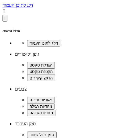
דלג לתוכן העמוד

סרגל נגישות
גופן וקישורים
צבעים
סמן העכבר