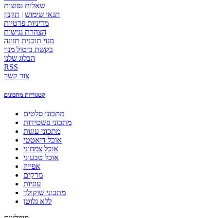
שאלות נפוצות
תנאי שימוש
|
תקנון
מדיניות פרטיות
הצהרת נגישות
מנוי תוכנית תזונה
בקשת ביטול מנוי
הבלוג שלנו
RSS
צור קשר
קטגוריות מתכונים
מתכוני סלטים
מתכוני פשטידות
מתכוני עוגות
אוכל דיאטטי
אוכל צמחוני
אוכל טבעוני
אפייה
מרקים
עוגיות
מתכוני שוקולד
ללא גלוטן
מומלצים