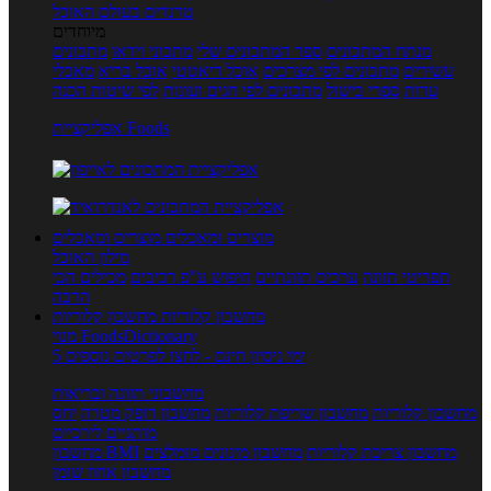
טרנדים בעולם האוכל
מיוחדים
מנתח המתכונים
ספר המתכונים שלי
מתכוני וידאו
מתכונים
עשירים
מתכונים לפי מצרכים
אוכל דיאטטי
אוכל בריא
מאכלי
עדות
ספרי בישול
מתכונים לפי חגים ועונות
לפי שיטות הכנה
אפליקציית Foods
מוצרים ומאכלים
מוצרים ומאכלים
מילון האוכל
תפריטי תזונה
ערכים תזונתיים
חיפוש ע"פ רכיבים
מכילים הכי
הרבה
מחשבון קלוריות
מחשבון קלוריות
מנוי FoodsDictionary
5 ימי ניסיון חינם - לחצו לפרטים נוספים
מחשבוני תזונה ובריאות
מחשבון קלוריות
מחשבון שריפת קלוריות
מחשבון דופק מטרה
יחס
מותניים לירכיים
מחשבון צריכת קלוריות
מחשבון מינונים מומלצים
מחשבון BMI
מחשבון אחוז שומן