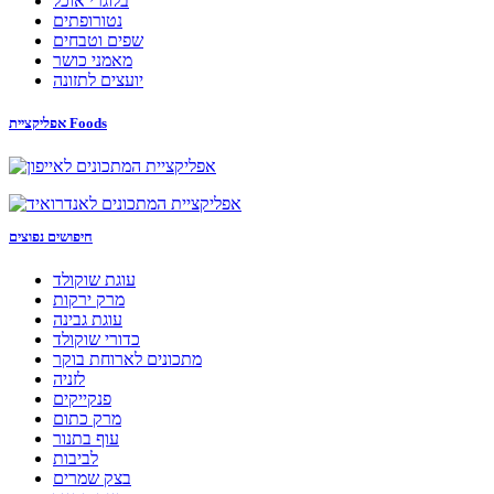
בלוגרי אוכל
נטורופתים
שפים וטבחים
מאמני כושר
יועצים לתזונה
אפליקציית Foods
חיפושים נפוצים
עוגת שוקולד
מרק ירקות
עוגת גבינה
כדורי שוקולד
מתכונים לארוחת בוקר
לזניה
פנקייקים
מרק כתום
עוף בתנור
לביבות
בצק שמרים