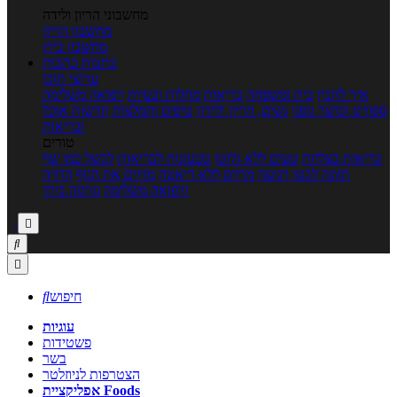
מחשבוני הריון ולידה
מחשבון הריון
מחשבון ביוץ
כתבות
כתבות
ערוצי תוכן
איך להכין
בית ומשפחה
בריאות
מחלות ובעיות
רפואה משלימה
ספורט וכושר גופני
נשים, הריון ולידה
טיפים והמלצות
חדשות אוכל
ובריאות
טורים
בריאות בצלחת
טעים ללא גלוטן
טבעונות לבריאות
לבשל כמו שף
תזונה לבטן רגועה
מרזים ללא דיאטה
מזיזים את הגוף
הרזיה
ורפואה משלימה
גורמה ביתי



חיפוש

עוגיות
פשטידות
בשר
הצטרפות לניוזלטר
אפליקציית Foods