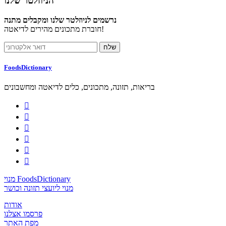
הניוזלטר שלנו
נרשמים לניוזלטר שלנו ומקבלים מתנה
חוברת מתכונים מהירים לדיאטה!
FoodsDictionary
בריאות, תזונה, מתכונים, כלים לדיאטה ומחשבונים






מנוי FoodsDictionary
מנוי ליועצי תזונה וכושר
אודות
פרסמו אצלנו
מפת האתר