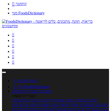
התחבר

מנוי FoodsDictionary






כניסה לחשבון

מנוי FoodsDictionary

מתכונים
קטגוריות מתכונים
קטגוריות נפוצות
מתכוני סלטים
מתכוני פשטידות
מתכוני עוגות
אוכל צמחוני
מתכונים לטבעוניים
אפייה
מוקפץ
עוגיות
פסטה
מתכוני עוף
מתכוני
בשר
מתכוני ילדים
מרקים
מתכונים ללא גלוטן
מתכונים לסוכרתיים