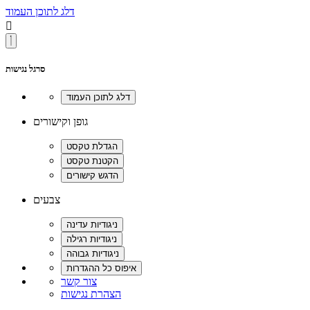
דלג לתוכן העמוד

סרגל נגישות
גופן וקישורים
צבעים
צור קשר
הצהרת נגישות