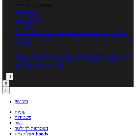
מחשבוני הריון ולידה
מחשבון הריון
מחשבון ביוץ
כתבות
כתבות
ערוצי תוכן
איך להכין
בית ומשפחה
בריאות
מחלות ובעיות
רפואה משלימה
ספורט וכושר גופני
נשים, הריון ולידה
טיפים והמלצות
חדשות אוכל
ובריאות
טורים
בריאות בצלחת
טעים ללא גלוטן
טבעונות לבריאות
לבשל כמו שף
תזונה לבטן רגועה
מרזים ללא דיאטה
מזיזים את הגוף
הרזיה
ורפואה משלימה
גורמה ביתי



חיפוש

עוגיות
פשטידות
בשר
הצטרפות לניוזלטר
אפליקציית Foods