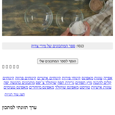
כנסו:
ספר המתכונים של מירי צדוק





אפייה
עוגות
מאפינס
קינוחי פירות
קינוחים אישיים
קינוחים פרווה
קינוחים
קלים להכנה
מיץ תפוזים
גרידת תפוז
שוקולד צ`יפס
מתכונים בהגשה יפה
עוגות אישיות
טוויסט
מאפינס שוקולד
מאפינס מיוחדים
מאפינס טעימים
הצג עוד תגיות
ערך תזונתי למתכון