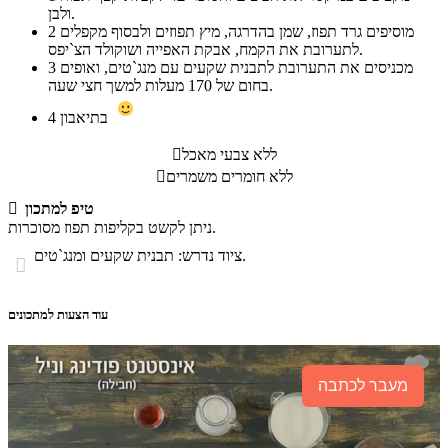
ולבן.
מוסיפים גרד תפוז, שמן בהדרגה, מיץ תפוזים ולבסוף מקפלים
2
לתערובת את הקמח, אבקת האפייה ושוקולד הצ`יפס.
מכניסים את התערובת לתבנית שקעים עם מנג`טים, ואופים
3
בחום של 170 מעלות למשך חצי שעה.
בתיאבון
4
ללא צבעי מאכל

ללא חומרים משמרים

טיפ למתכון

ניתן לקשט בקליפות תפוז מסוכרות.
ציוד נדרש: תבנית שקעים ומנג`טים.

עוד הצעות למתכונים
מעבר לכתבה