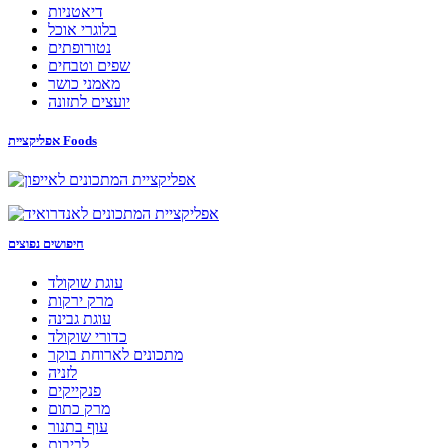
דיאטניות
בלוגרי אוכל
נטורופתים
שפים וטבחים
מאמני כושר
יועצים לתזונה
אפליקציית Foods
חיפושים נפוצים
עוגת שוקולד
מרק ירקות
עוגת גבינה
כדורי שוקולד
מתכונים לארוחת בוקר
לזניה
פנקייקים
מרק כתום
עוף בתנור
לביבות