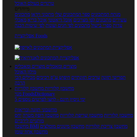
טרנדים בעולם האוכל
מיוחדים
מנתח המתכונים
ספר המתכונים שלי
מתכוני וידאו
מתכונים
עשירים
מתכונים לפי מצרכים
אוכל דיאטטי
אוכל בריא
מאכלי
עדות
ספרי בישול
מתכונים לפי חגים ועונות
לפי שיטות הכנה
אפליקציית Foods
מוצרים ומאכלים
מוצרים ומאכלים
מילון האוכל
תפריטי תזונה
ערכים תזונתיים
חיפוש ע"פ רכיבים
מכילים הכי
הרבה
מחשבון קלוריות
מחשבון קלוריות
מנוי FoodsDictionary
5 ימי ניסיון חינם - לחצו לפרטים נוספים
מחשבוני תזונה ובריאות
מחשבון קלוריות
מחשבון שריפת קלוריות
מחשבון דופק מטרה
יחס
מותניים לירכיים
מחשבון צריכת קלוריות
מחשבון מינונים מומלצים
מחשבון BMI
מחשבון אחוז שומן