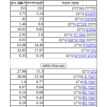
סימון תזונתי
למנה\יחידה
ל-100 גרם
קלוריות (אנרגיה)
193
353
חלבונים
(גרם)
3.14
5.75
פחמימות
(גרם)
23
42
מתוכן
סוכרים
(גרם)
0.8
1.46
שומנים
(גרם)
9.85
18.02
מתוכם
שומן רווי
(גרם)
1.6
2.92
מתוכם
שומן טראנס
(גרם)
0
0.01
כולסטרול
(מ"ג)
34.49
63.08
נתרן
(מ"ג)
17.97
32.85
סיבים תזונתיים
(גרם)
0.19
0.35
מים
(גרם)
15.3
27.98
ויטמין A
(מק"ג)
15.34
28.06
ויטמין B
(מ"ג)
0.77
1.4
ויטמין B1
(מ"ג)
0.04
0.07
ויטמין B2
(מ"ג)
0.08
0.14
ויטמין B3
(מ"ג)
0.43
0.79
ויטמין B5
(מ"ג)
0.16
0.28