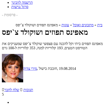
הרשמה לוובינר
סרגל נגישות
- פרסומת -
בית
»
מתכונים ואוכל
»
עוגות
»
מאפינס תפוזים ושוקולד צ`יפס
מאפינס תפוזים ושוקולד צ`יפס
מאפינס תפוזים ביתי וקל להכנה עם פצפוצי שוקולד צ`יפס שמעניקים את
הטוויסט הטעים, 193 קלוריות למנה, 353 קלוריות ל-100 גרם
, 19.08.2014
, חובבת בישול
מירי צדוק
תגובות

שלח לחבר

5