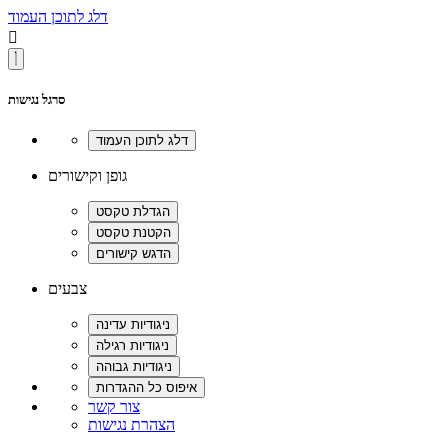
דלג לתוכן העמוד

סרגל נגישות
גופן וקישורים
צבעים
צור קשר
הצהרת נגישות