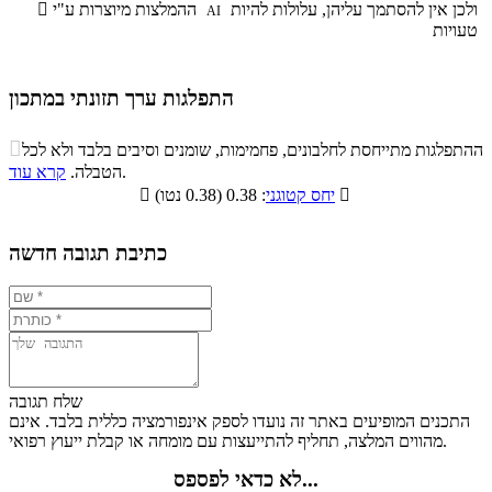
ולכן אין להסתמך עליהן, עלולות להיות
ההמלצות מיוצרות ע"י

AI
טעויות
התפלגות ערך תזונתי במתכון
התפלגות ערך תזונתי במתכון

ההתפלגות מתייחסת לחלבונים, פחמימות, שומנים וסיבים בלבד ולא לכל
סיבים
.
הטבלה.
קרא עוד
פחמימות
חלבונים
שומנים
תזונתיים

: 0.38 (0.38 נטו)
יחס קטוגני

0.5%
27.2%
8.7%
63.6%
כתיבת תגובה חדשה
שלח תגובה
התכנים המופיעים באתר זה נועדו לספק אינפורמציה כללית בלבד. אינם
מהווים המלצה, תחליף להתייעצות עם מומחה או קבלת ייעוץ רפואי.
לא כדאי לפספס...