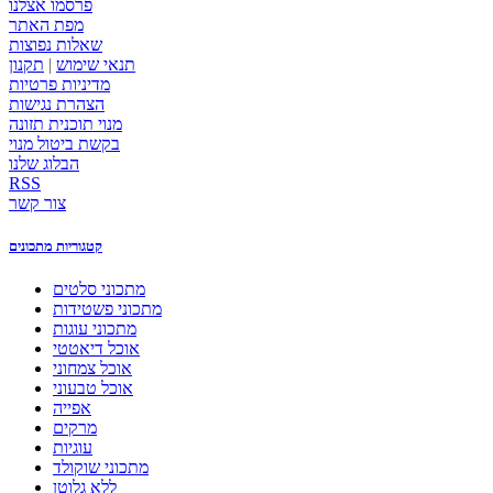
פרסמו אצלנו
מפת האתר
שאלות נפוצות
תנאי שימוש
|
תקנון
מדיניות פרטיות
הצהרת נגישות
מנוי תוכנית תזונה
בקשת ביטול מנוי
הבלוג שלנו
RSS
צור קשר
קטגוריות מתכונים
מתכוני סלטים
מתכוני פשטידות
מתכוני עוגות
אוכל דיאטטי
אוכל צמחוני
אוכל טבעוני
אפייה
מרקים
עוגיות
מתכוני שוקולד
ללא גלוטן