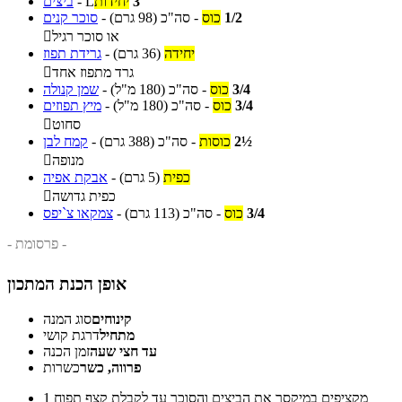
3
יחידות
L
-
ביצים
1/2
כוס
-
סה"כ
(98 גרם)
-
סוכר קנים
או סוכר רגיל

יחידה
(36 גרם)
-
גרידת תפוז
גרד מתפוז אחד

3/4
כוס
-
סה"כ
(180 מ"ל)
-
שמן קנולה
3/4
כוס
-
סה"כ
(180 מ"ל)
-
מיץ תפוזים
סחוט

2½
כוסות
-
סה"כ
(388 גרם)
-
קמח לבן
מנופה

כפית
(5 גרם)
-
אבקת אפיה
כפית גדושה

3/4
כוס
-
סה"כ
(113 גרם)
-
צמקאו צ`יפס
- פרסומת -
אופן הכנת המתכון
קינוחים
סוג המנה
מתחיל
דרגת קושי
עד חצי שעה
זמן הכנה
פרווה, כשר
כשרות
מקציפים במיקסר את הביצים והסוכר עד לקבלת קצף תפוח
1