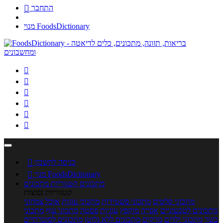
התחבר

מנוי FoodsDictionary






כניסה לחשבון

מנוי FoodsDictionary

מתכונים
קטגוריות מתכונים
קטגוריות נפוצות
מתכוני סלטים
מתכוני פשטידות
מתכוני עוגות
אוכל צמחוני
מתכונים לטבעוניים
אפייה
מוקפץ
עוגיות
פסטה
מתכוני עוף
מתכוני
בשר
מתכוני ילדים
מרקים
מתכונים ללא גלוטן
מתכונים לסוכרתיים