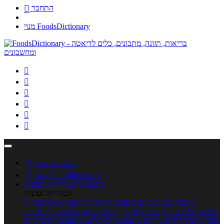
התחבר

מנוי FoodsDictionary






כניסה לחשבון

מנוי FoodsDictionary

מתכונים
קטגוריות מתכונים
קטגוריות נפוצות
מתכוני סלטים
מתכוני פשטידות
מתכוני עוגות
אוכל צמחוני
מתכונים לטבעוניים
אפייה
מוקפץ
עוגיות
פסטה
מתכוני עוף
מתכוני
בשר
מתכוני ילדים
מרקים
מתכונים ללא גלוטן
מתכונים לסוכרתיים