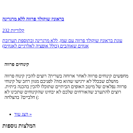
בראוניז שוקולד פרווה ללא מרגרינה
232 קלוריות
עוגת בראוניז שוקולד פרווה עם שמן, ללא מרגרינה ובתוספת תערובת
אגוזים שאוהבים (כולל אופציה לאלרגיים לאגוזים)
קינוחים פרווה
מחפשים קינוחים פרווה לאחר ארוחה בשרית? רוצים להכין קינוח פרווה
מושלם שבכלל לא ירגישו שהוא כזה? לפניכם מגוון רחב של קינוחי
פרווה נפלאים של מיטב האופים הביתיים שתוכלו להכין בהכנה ביתית.
רוצים להתערב שהאורחים שלכם לא יבחינו שהקינוחים שתכינו לא
חלביים? בהצלחה (:
הצג עוד »
המלצות נוספות