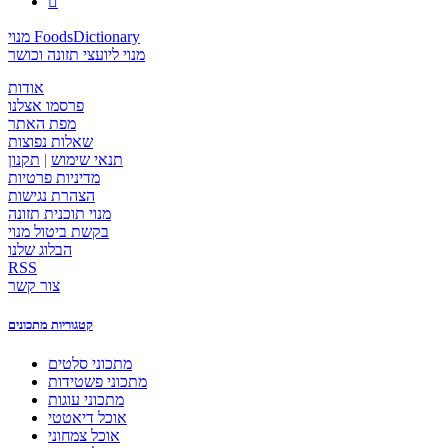

מנוי FoodsDictionary
מנוי ליועצי תזונה וכושר
אודות
פרסמו אצלנו
מפת האתר
שאלות נפוצות
תנאי שימוש
|
תקנון
מדיניות פרטיות
הצהרת נגישות
מנוי תוכנית תזונה
בקשת ביטול מנוי
הבלוג שלנו
RSS
צור קשר
קטגוריות מתכונים
מתכוני סלטים
מתכוני פשטידות
מתכוני עוגות
אוכל דיאטטי
אוכל צמחוני