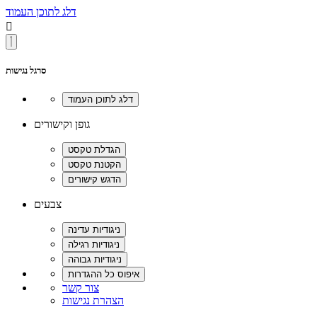
דלג לתוכן העמוד

סרגל נגישות
גופן וקישורים
צבעים
צור קשר
הצהרת נגישות