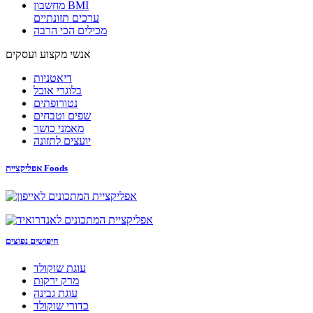
מחשבון BMI
ערכים תזונתיים
מכילים הכי הרבה
אנשי מקצוע ועסקים
דיאטניות
בלוגרי אוכל
נטורופתים
שפים וטבחים
מאמני כושר
יועצים לתזונה
אפליקציית Foods
חיפושים נפוצים
עוגת שוקולד
מרק ירקות
עוגת גבינה
כדורי שוקולד