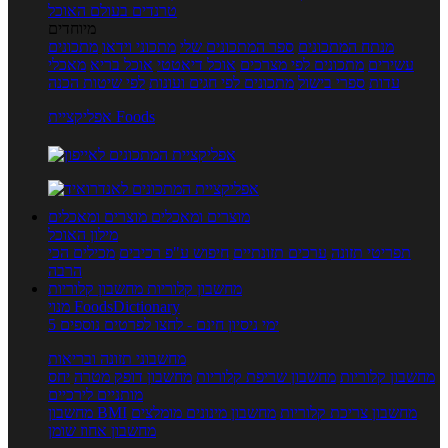
טרנדים בעולם האוכל
מיוחדים
מנתח המתכונים
ספר המתכונים שלי
מתכוני וידאו
מתכונים
עשירים
מתכונים לפי מצרכים
אוכל דיאטטי
אוכל בריא
מאכלי
עדות
ספרי בישול
מתכונים לפי חגים ועונות
לפי שיטות הכנה
אפליקציית Foods
מוצרים ומאכלים
מוצרים ומאכלים
מילון האוכל
תפריטי תזונה
ערכים תזונתיים
חיפוש ע"פ רכיבים
מכילים הכי
הרבה
מחשבון קלוריות
מחשבון קלוריות
מנוי FoodsDictionary
5 ימי ניסיון חינם - לחצו לפרטים נוספים
מחשבוני תזונה ובריאות
מחשבון קלוריות
מחשבון שריפת קלוריות
מחשבון דופק מטרה
יחס
מותניים לירכיים
מחשבון צריכת קלוריות
מחשבון מינונים מומלצים
מחשבון BMI
מחשבון אחוז שומן