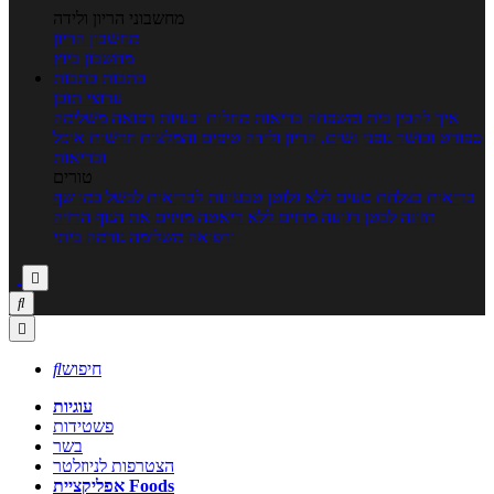
מחשבוני הריון ולידה
מחשבון הריון
מחשבון ביוץ
כתבות
כתבות
ערוצי תוכן
איך להכין
בית ומשפחה
בריאות
מחלות ובעיות
רפואה משלימה
ספורט וכושר גופני
נשים, הריון ולידה
טיפים והמלצות
חדשות אוכל
ובריאות
טורים
בריאות בצלחת
טעים ללא גלוטן
טבעונות לבריאות
לבשל כמו שף
תזונה לבטן רגועה
מרזים ללא דיאטה
מזיזים את הגוף
הרזיה
ורפואה משלימה
גורמה ביתי



חיפוש

עוגיות
פשטידות
בשר
הצטרפות לניוזלטר
אפליקציית Foods