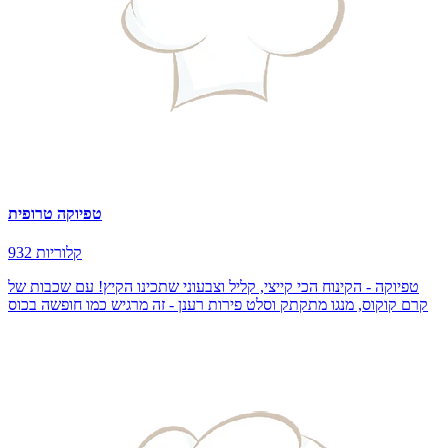
טפיוקה טרופית
932 קלוריות
טפיוקה - הקינוח הכי קייצי, קליל וצבעוני שתכינו הקיץ! עם שכבות של
קרם קוקוס, מנגו מתקתק וסלט פירות רענן - זה מרגיש כמו חופשה בכוס