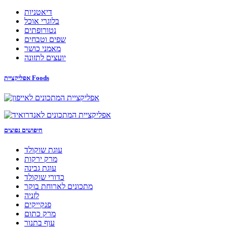
דיאטניות
בלוגרי אוכל
נטורופתים
שפים וטבחים
מאמני כושר
יועצים לתזונה
אפליקציית Foods
חיפושים נפוצים
עוגת שוקולד
מרק ירקות
עוגת גבינה
כדורי שוקולד
מתכונים לארוחת בוקר
לזניה
פנקייקים
מרק כתום
עוף בתנור