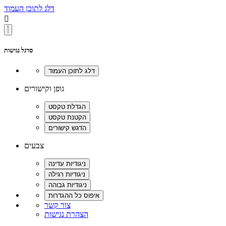
דלג לתוכן העמוד

סרגל נגישות
גופן וקישורים
צבעים
צור קשר
הצהרת נגישות