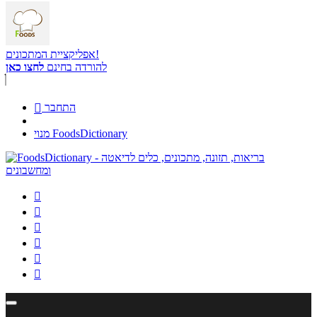
אפליקציית המתכונים!
להורדה בחינם
לחצו כאן
התחבר

מנוי FoodsDictionary





