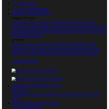
כניסה לחשבון

מנוי FoodsDictionary

מתכונים
קטגוריות מתכונים
קטגוריות נפוצות
מתכוני סלטים
מתכוני פשטידות
מתכוני עוגות
אוכל צמחוני
מתכונים לטבעוניים
אפייה
מוקפץ
עוגיות
פסטה
מתכוני עוף
מתכוני
בשר
מתכוני ילדים
מרקים
מתכונים ללא גלוטן
מתכונים לסוכרתיים
טרנדים בעולם האוכל
מיוחדים
מנתח המתכונים
ספר המתכונים שלי
מתכוני וידאו
מתכונים
עשירים
מתכונים לפי מצרכים
אוכל דיאטטי
אוכל בריא
מאכלי
עדות
ספרי בישול
מתכונים לפי חגים ועונות
לפי שיטות הכנה
אפליקציית Foods
מוצרים ומאכלים
מוצרים ומאכלים
מילון האוכל
תפריטי תזונה
ערכים תזונתיים
חיפוש ע"פ רכיבים
מכילים הכי
הרבה
מחשבון קלוריות
מחשבון קלוריות
מנוי FoodsDictionary