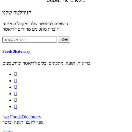
לא כדאי לפספס...
הניוזלטר שלנו
נרשמים לניוזלטר שלנו ומקבלים מתנה
חוברת מתכונים מהירים לדיאטה!
FoodsDictionary
בריאות, תזונה, מתכונים, כלים לדיאטה ומחשבונים






מנוי FoodsDictionary
מנוי ליועצי תזונה וכושר
אודות