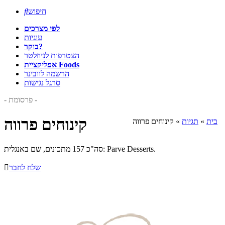
חיפוש

לפי מצרכים
עוגיות
בוקר?
הצטרפות לניוזלטר
אפליקציית Foods
הרשמה לוובינר
סרגל נגישות
- פרסומת -
קינוחים פרווה
בית
»
תגיות
»
קינוחים פרווה
סה"כ 157 מתכונים, שם באנגלית: Parve Desserts.
שלח לחבר
