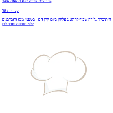
גלידוניות פרווה ללא תוספת סוכר
38 קלוריות
חיתוכיות גלידה שכיף להתענג עליהן ביום קיץ חם - בטעמי מנגו ודובדבנים
ללא תוספת סוכר לבן