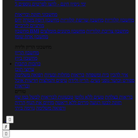
5 ימי ניסיון חינם - לחצו לפרטים נוספים
מחשבוני תזונה ובריאות
מחשבון קלוריות
מחשבון שריפת קלוריות
מחשבון דופק מטרה
יחס
מותניים לירכיים
מחשבון צריכת קלוריות
מחשבון מינונים מומלצים
מחשבון BMI
מחשבון אחוז שומן
מחשבוני הריון ולידה
מחשבון הריון
מחשבון ביוץ
כתבות
כתבות
ערוצי תוכן
איך להכין
בית ומשפחה
בריאות
מחלות ובעיות
רפואה משלימה
ספורט וכושר גופני
נשים, הריון ולידה
טיפים והמלצות
חדשות אוכל
ובריאות
טורים
בריאות בצלחת
טעים ללא גלוטן
טבעונות לבריאות
לבשל כמו שף
תזונה לבטן רגועה
מרזים ללא דיאטה
מזיזים את הגוף
הרזיה
ורפואה משלימה
גורמה ביתי


