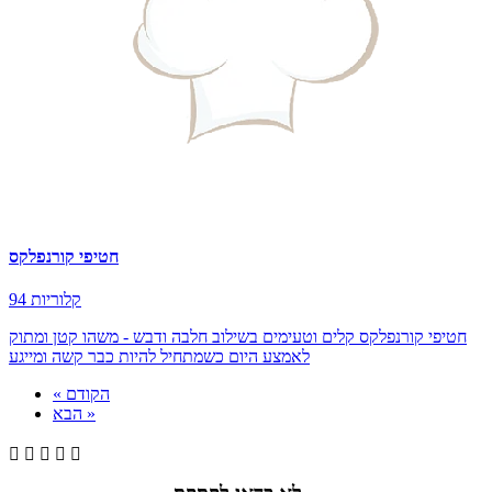
חטיפי קורנפלקס
94 קלוריות
חטיפי קורנפלקס קלים וטעימים בשילוב חלבה ודבש - משהו קטן ומתוק
לאמצע היום כשמתחיל להיות כבר קשה ומייגע
« הקודם
הבא »




