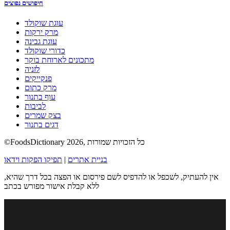
חיפושים נפוצים
עוגת שוקולד
מרק ירקות
עוגת גבינה
כדורי שוקולד
מתכונים לארוחת בוקר
לזניה
פנקייקים
מרק כתום
עוף בתנור
לביבות
בצק שמרים
דגים בתנור
©FoodsDictionary 2026, כל הזכויות שמורות
בניית אתרים
|
תפיקו הפקות וידאו
אין להעתיק, לשכפל או להדפיס לשם פירסום או הפצה בכל דרך שהיא,
ללא קבלת אישור מפורש בכתב