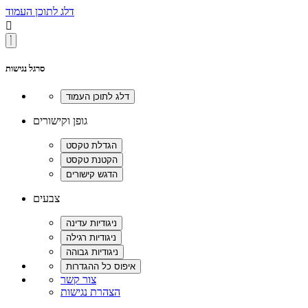
דלג לתוכן העמוד

סרגל נגישות
גופן וקישורים
צבעים
צור קשר
הצהרת נגישות