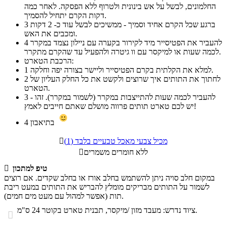
החלמונים, לבשל על אש בינונית ולטרוף ללא הפסקה. לאחר כמה
דקות הקרם יתחיל להסמיך.
ברגע שכל הקרם אחיד וסמיך - ממשיכים לבשל עוד כ- 2 דקות
3
ומכבים את האש.
להעביר את הפטיסייר מיד לקירור בקערה עם ניילון נצמד במקרר
4
לכמה שעות או למיקסר עם וו גיטרה ולהפעיל עד שהקרם מתקרר.
הרכבת הטארט:
למלא את הקלתית בקרם הפטיסייר וליישר בצורה יפה וחלקה.
1
לחתוך את התותים איך שרוצים ולקשט את כל החלק העליון של
2
הטארט.
להעביר לכמה שעות להתייצבות במקרר (לשמור במקרר). זהו -
3
יש לכם טארט תותים פרווה מושלם שאתם חייבים לאמץ!
בתיאבון
4
מכיל צבעי מאכל טבעיים בלבד (1)

ללא חומרים משמרים

טיפ למתכון

במקום חלב סויה ניתן להשתמש בחלב אורז או בחלב שקדים. אם רוצים
לשמור על התותים מבריקים מומלץ להבריש את התותים במעט ריבת
תות (אפשר למהול עם מעט מים חמים).
ציוד נדרש: מעבד מזון /מיקסר, תבנית טארט בקוטר 24 ס"מ.
