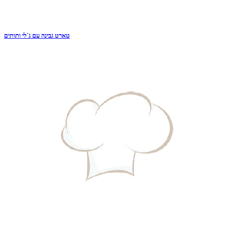
טארט גבינה עם ג`לי ותותים