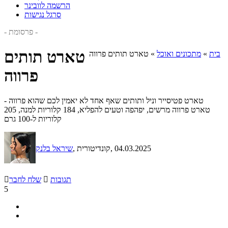
הרשמה לוובינר
סרגל נגישות
- פרסומת -
טארט תותים
בית
»
מתכונים ואוכל
»
טארט תותים פרווה
פרווה
טארט פטיסייר וניל ותותים שאף אחד לא יאמין לכם שהוא פרווה -
טארט פרווה מרשים, יפהפה וטעים להפליא, 184 קלוריות למנה, 205
קלוריות ל-100 גרם
, 04.03.2025
, קונדיטורית
שיראל בלנק
תגובות

שלח לחבר

5