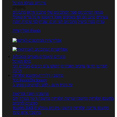
טרנדים בעולם האוכל
מיוחדים
מנתח המתכונים
ספר המתכונים שלי
מתכוני וידאו
מתכונים
עשירים
מתכונים לפי מצרכים
אוכל דיאטטי
אוכל בריא
מאכלי
עדות
ספרי בישול
מתכונים לפי חגים ועונות
לפי שיטות הכנה
אפליקציית Foods
מוצרים ומאכלים
מוצרים ומאכלים
מילון האוכל
תפריטי תזונה
ערכים תזונתיים
חיפוש ע"פ רכיבים
מכילים הכי
הרבה
מחשבון קלוריות
מחשבון קלוריות
מנוי FoodsDictionary
5 ימי ניסיון חינם - לחצו לפרטים נוספים
מחשבוני תזונה ובריאות
מחשבון קלוריות
מחשבון שריפת קלוריות
מחשבון דופק מטרה
יחס
מותניים לירכיים
מחשבון צריכת קלוריות
מחשבון מינונים מומלצים
מחשבון BMI
מחשבון אחוז שומן