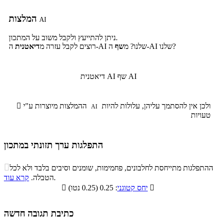
המלצות
AI
ניתן להתייעץ ולקבל משוב על המתכון.
ה-AI שלנו?
ה-AI שלנו? מ
שף
רוצים לקבל עזרה מ
דיאטנית
שף AI
דיאטנית AI
ולכן אין להסתמך עליהן, עלולות להיות
ההמלצות מיוצרות ע"י

AI
טעויות
התפלגות ערך תזונתי במתכון
התפלגות ערך תזונתי במתכון

ההתפלגות מתייחסת לחלבונים, פחמימות, שומנים וסיבים בלבד ולא לכל
סיבים
.
הטבלה.
קרא עוד
פחמימות
חלבונים
שומנים
תזונתיים

: 0.25 (0.25 נטו)
יחס קטוגני

1.5%
19.6%
10.4%
68.5%
כתיבת תגובה חדשה