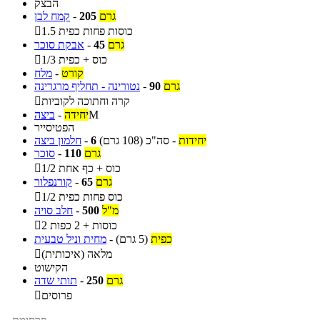
הבצק
גרם
205
-
קמח לבן
1.5 כוסות פחות כפית

גרם
45
-
אבקת סוכר
1/3 כוס + כפית

קורט
-
מלח
גרם
90
-
נטורינה - תחליף מרגרינה
קרה וחתוכה לקוביות

M
יחידה
-
ביצה
הפטיסייר
יחידות
-
סה"כ
(108 גרם)
6
-
חלמון ביצה
גרם
110
-
סוכר
1/2 כוס + כף אחת

גרם
65
-
קורנפלור
1/2 כוס פחות כפית

מ"ל
500
-
חלב סויה
2 כוסות + 2 כפות

כפית
(5 גרם)
-
מחית וניל טבעית
מלאה (איכותית)

הקישוט
גרם
250
-
תותי שדה
פרוסים
