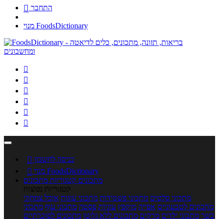
התחבר

מנוי FoodsDictionary






כניסה לחשבון

מנוי FoodsDictionary

מתכונים
קטגוריות מתכונים
קטגוריות נפוצות
מתכוני סלטים
מתכוני פשטידות
מתכוני עוגות
אוכל צמחוני
מתכונים לטבעוניים
אפייה
מוקפץ
עוגיות
פסטה
מתכוני עוף
מתכוני
בשר
מתכוני ילדים
מרקים
מתכונים ללא גלוטן
מתכונים לסוכרתיים