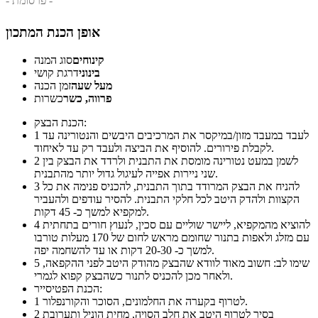
- פרסומת -
אופן הכנת המתכון
קינוחים
סוג המנה
בינוני
דרגת קושי
מעל שעה
זמן הכנה
פרווה, כשר
כשרות
הכנת הבצק:
לעבד במעבד מזון/במיקסר את המרכיבים היבשים והנטורינה עד
1
לקבלת פירורים. להוסיף את הביצה ולעבד רק עד לאיחוד.
לשמן במעט נטורינה מומסת את התבנית ולרדד את הבצק בין
2
שני ניירות אפייה לעיגול גדול יותר מהתבנית.
להניח את הבצק המרודד בתוך התבנית, להכניס פנימה את כל
3
הקצוות ולהדק היטב לכל חלקי התבנית. להסיר עודפים ולהעביר
למקפיא למשך כ- 45 דקות.
להוציא מהמקפיא, ליישר שוליים עם סכין, לנעוץ חורים בתחתית
4
עם מזלג ולאפות בתנור שחומם מראש לחום של 170 מעלות טורבו
למשך כ- 20-30 דקות או עד להשחמה יפה.
שימו לב: חשוב מאוד לוודא שהבצק מהודק היטב לפני ההקפאה,
5
ולאחר מכן להכניס לתנור כשהבצק קפוא לגמרי.
הכנת הפטיסייר:
לטרוף בקערה את החלמונים, הסוכר והקורנפלור.
1
בסיר לטרוף היטב את חלב הסויה, מחית הוניל ותערובת
2