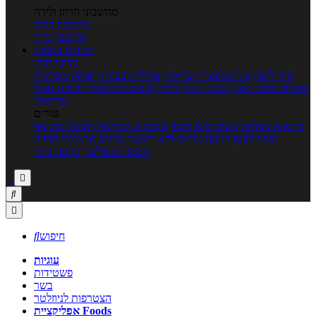
מחשבוני הריון ולידה
מחשבון הריון
מחשבון ביוץ
כתבות
כתבות
ערוצי תוכן
איך להכין
בית ומשפחה
בריאות
מחלות ובעיות
רפואה משלימה
ספורט וכושר גופני
נשים, הריון ולידה
טיפים והמלצות
חדשות אוכל
ובריאות
טורים
בריאות בצלחת
טעים ללא גלוטן
טבעונות לבריאות
לבשל כמו שף
תזונה לבטן רגועה
מרזים ללא דיאטה
מזיזים את הגוף
הרזיה
ורפואה משלימה
גורמה ביתי



חיפוש

עוגיות
פשטידות
בשר
הצטרפות לניוזלטר
אפליקציית Foods