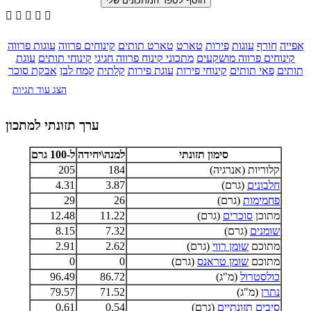





אפייה
חורף
עוגות
פירות
טארט
טארט תותים
קינוחים פרווה
עוגות פרווה
קינוחים פרווה מושקעים
מתכוני קינוח פרווה חגיגי
קינוחי תותים
עוגת
תותים
פאי תותים
קינוחי פירות
עוגת פירות
קלתית
קמח לבן
אבקת סוכר
הצג עוד תגיות
ערך תזונתי למתכון
סימון תזונתי
למנה\יחידה
ל-100 גרם
קלוריות (אנרגיה)
184
205
חלבונים
(גרם)
3.87
4.31
פחמימות
(גרם)
26
29
מתוכן
סוכרים
(גרם)
11.22
12.48
שומנים
(גרם)
7.32
8.15
מתוכם
שומן רווי
(גרם)
2.62
2.91
מתוכם
שומן טראנס
(גרם)
0
0
כולסטרול
(מ"ג)
86.72
96.49
נתרן
(מ"ג)
71.52
79.57
סיבים תזונתיים
(גרם)
0.54
0.61