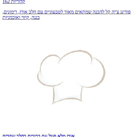
162 קלוריות
פודינג צ'יה קל להכנה שמתאים מאוד לטבעוניים עם חלב אורז, רימונים,
בננה, קיווי ואוכמניות
אורז מלא סגול עם כרובית בחלב שקדים