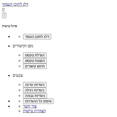
דלג לתוכן העמוד

סרגל נגישות
גופן וקישורים
צבעים
צור קשר
הצהרת נגישות