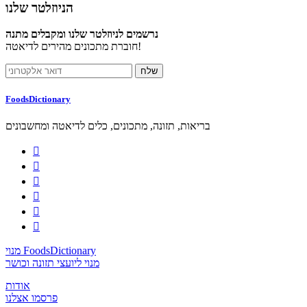
הניוזלטר שלנו
נרשמים לניוזלטר שלנו ומקבלים מתנה
חוברת מתכונים מהירים לדיאטה!
FoodsDictionary
בריאות, תזונה, מתכונים, כלים לדיאטה ומחשבונים






מנוי FoodsDictionary
מנוי ליועצי תזונה וכושר
אודות
פרסמו אצלנו