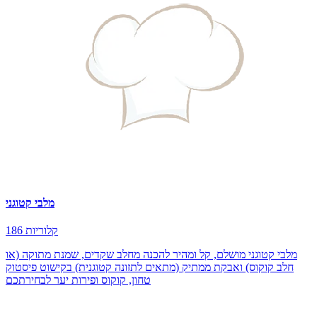
מלבי קטוגני
186 קלוריות
מלבי קטוגני מושלם, קל ומהיר להכנה מחלב שקדים, שמנת מתוקה (או
חלב קוקוס) ואבקת ממתיק (מתאים לתזונה קטוגנית) בקישוט פיסטוק
טחון, קוקוס ופירות יער לבחירתכם