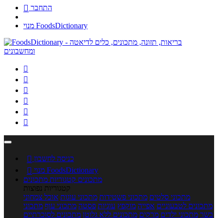
התחבר

מנוי FoodsDictionary






כניסה לחשבון

מנוי FoodsDictionary

מתכונים
קטגוריות מתכונים
קטגוריות נפוצות
מתכוני סלטים
מתכוני פשטידות
מתכוני עוגות
אוכל צמחוני
מתכונים לטבעוניים
אפייה
מוקפץ
עוגיות
פסטה
מתכוני עוף
מתכוני
בשר
מתכוני ילדים
מרקים
מתכונים ללא גלוטן
מתכונים לסוכרתיים