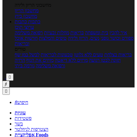
מחשבוני הריון ולידה
מחשבון הריון
מחשבון ביוץ
כתבות
כתבות
ערוצי תוכן
איך להכין
בית ומשפחה
בריאות
מחלות ובעיות
רפואה משלימה
ספורט וכושר גופני
נשים, הריון ולידה
טיפים והמלצות
חדשות אוכל
ובריאות
טורים
בריאות בצלחת
טעים ללא גלוטן
טבעונות לבריאות
לבשל כמו שף
תזונה לבטן רגועה
מרזים ללא דיאטה
מזיזים את הגוף
הרזיה
ורפואה משלימה
גורמה ביתי



חיפוש

עוגיות
פשטידות
בשר
הצטרפות לניוזלטר
אפליקציית Foods