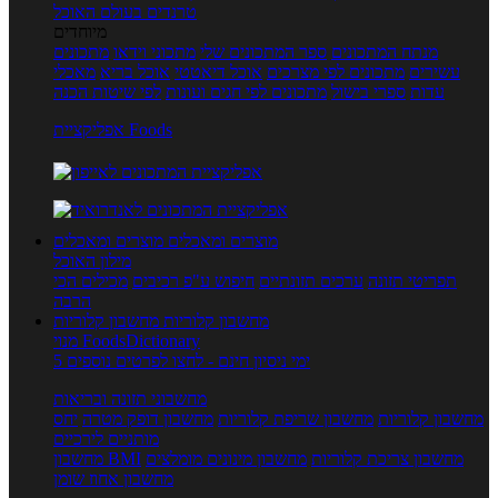
טרנדים בעולם האוכל
מיוחדים
מנתח המתכונים
ספר המתכונים שלי
מתכוני וידאו
מתכונים
עשירים
מתכונים לפי מצרכים
אוכל דיאטטי
אוכל בריא
מאכלי
עדות
ספרי בישול
מתכונים לפי חגים ועונות
לפי שיטות הכנה
אפליקציית Foods
מוצרים ומאכלים
מוצרים ומאכלים
מילון האוכל
תפריטי תזונה
ערכים תזונתיים
חיפוש ע"פ רכיבים
מכילים הכי
הרבה
מחשבון קלוריות
מחשבון קלוריות
מנוי FoodsDictionary
5 ימי ניסיון חינם - לחצו לפרטים נוספים
מחשבוני תזונה ובריאות
מחשבון קלוריות
מחשבון שריפת קלוריות
מחשבון דופק מטרה
יחס
מותניים לירכיים
מחשבון צריכת קלוריות
מחשבון מינונים מומלצים
מחשבון BMI
מחשבון אחוז שומן