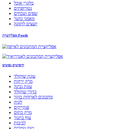
בלוגרי אוכל
נטורופתים
שפים וטבחים
מאמני כושר
יועצים לתזונה
אפליקציית Foods
חיפושים נפוצים
עוגת שוקולד
מרק ירקות
עוגת גבינה
כדורי שוקולד
מתכונים לארוחת בוקר
לזניה
פנקייקים
מרק כתום
עוף בתנור
לביבות
בצק שמרים