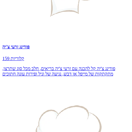
פודינג זרעי צ'יה
159 קלוריות
פודינג צ'יה קל להכנה עם זרעי צ'יה בריאים, חלב מכל סוג שתרצו,
מתקתקות של מייפל או דבש, נגיעה של וניל ופירות עונה חתוכים