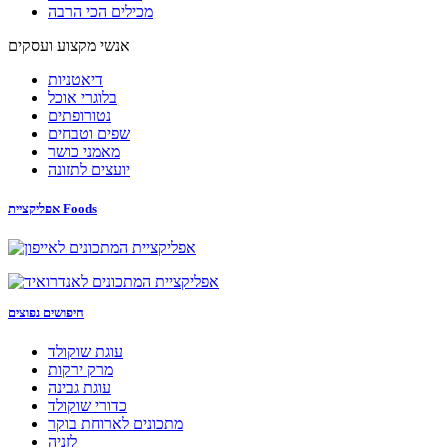
מכילים הכי הרבה
אנשי מקצוע ועסקים
דיאטניות
בלוגרי אוכל
נטורופתים
שפים וטבחים
מאמני כושר
יועצים לתזונה
אפליקציית Foods
חיפושים נפוצים
עוגת שוקולד
מרק ירקות
עוגת גבינה
כדורי שוקולד
מתכונים לארוחת בוקר
לזניה