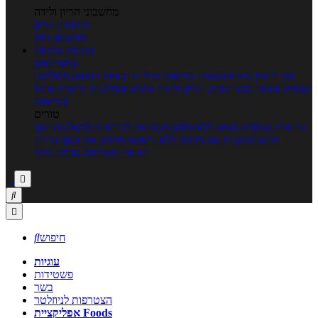
מחשבוני הריון ולידה
מחשבון הריון
מחשבון ביוץ
כתבות
כתבות
ערוצי תוכן
איך להכין
בית ומשפחה
בריאות
מחלות ובעיות
רפואה משלימה
ספורט וכושר גופני
נשים, הריון ולידה
טיפים והמלצות
חדשות אוכל
ובריאות
טורים
בריאות בצלחת
טעים ללא גלוטן
טבעונות לבריאות
לבשל כמו שף
תזונה לבטן רגועה
מרזים ללא דיאטה
מזיזים את הגוף
הרזיה
ורפואה משלימה
גורמה ביתי



חיפוש

עוגיות
פשטידות
בשר
הצטרפות לניוזלטר
אפליקציית Foods