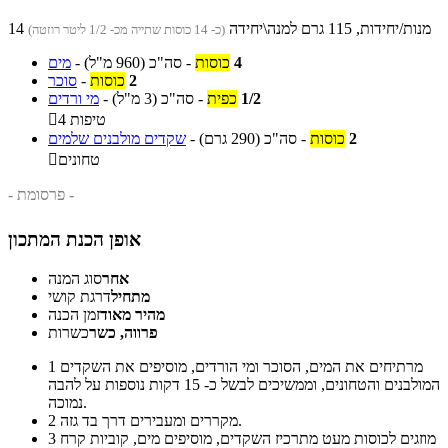
14 מנות/יחידות, 115 גרם למנה\יחידה
(כ- 14 כוסות שתייה מכ- 1/2 ליטר רוזטה)
4
כוסות
-
סה"כ
(960 מ"ל)
-
מים
2
כוסות
-
סוכר
1/2
כפית
-
סה"כ
(3 מ"ל)
-
מי ורדים
4 טיפות

2
כוסות
-
סה"כ
(290 גרם)
-
שקדים מולבנים שלמים
טחונים

- פרסומת -
אופן הכנת המתכון
אחר
סוג המנה
מתחיל
דרגת קושי
מהיר מאוד
זמן הכנה
פרווה, כשר
כשרות
מרתיחים את המים, הסוכר ומי הורדים, מוסיפים את השקדים
1
המולבנים והטחונים, וממשיכים לבשל כ- 15 דקות נוספות על להבה
נמוכה.
מקררים ומעבירים דרך בד גזה.
2
מוזגים לכוסות מעט מתרכיז השקדים, מוסיפים מים, קוביות קרח
3