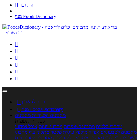
התחבר

מנוי FoodsDictionary






כניסה לחשבון

מנוי FoodsDictionary

מתכונים
קטגוריות מתכונים
קטגוריות נפוצות
מתכוני סלטים
מתכוני פשטידות
מתכוני עוגות
אוכל צמחוני
מתכונים לטבעוניים
אפייה
מוקפץ
עוגיות
פסטה
מתכוני עוף
מתכוני
בשר
מתכוני ילדים
מרקים
מתכונים ללא גלוטן
מתכונים לסוכרתיים