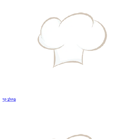
סחלב קר