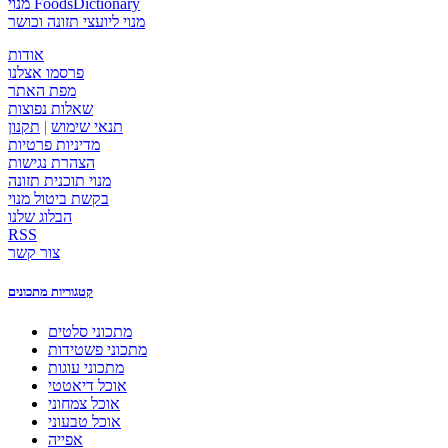
מנוי FoodsDictionary
מנוי ליועצי תזונה וכושר
אודות
פרסמו אצלנו
מפת האתר
שאלות נפוצות
תנאי שימוש
|
תקנון
מדיניות פרטיות
הצהרת נגישות
מנוי תוכנית תזונה
בקשת ביטול מנוי
הבלוג שלנו
RSS
צור קשר
קטגוריות מתכונים
מתכוני סלטים
מתכוני פשטידות
מתכוני עוגות
אוכל דיאטטי
אוכל צמחוני
אוכל טבעוני
אפייה