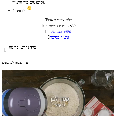
וקישוטים כיד הדמיון.
לרוויה
4
ללא צבעי מאכל

ללא חומרים משמרים

עשיר בפחמימה

עשיר בסוכר

ציוד נדרש: בד גזה.

עוד הצעות למתכונים