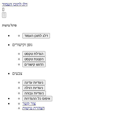
דלג לתוכן העמוד

סרגל נגישות
גופן וקישורים
צבעים
צור קשר
הצהרת נגישות