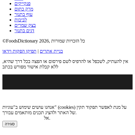
פנקייקים
מרק כתום
עוף בתנור
לביבות
בצק שמרים
דגים בתנור
©FoodsDictionary 2026, כל הזכויות שמורות
בניית אתרים
|
תפיקו הפקות וידאו
אין להעתיק, לשכפל או להדפיס לשם פירסום או הפצה בכל דרך שהיא,
ללא קבלת אישור מפורש בכתב
אנחנו עושים שימוש ב"עוגיות" (cookies) על מנת לאפשר תפקוד תקין
של האתר ולהציג תכנים מותאמים עבורך.
.
אל
מדיניות הגנת הפרטיות
סגירה