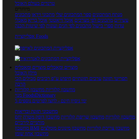
טרנדים בעולם האוכל
מיוחדים
מנתח המתכונים
ספר המתכונים שלי
מתכוני וידאו
מתכונים
עשירים
מתכונים לפי מצרכים
אוכל דיאטטי
אוכל בריא
מאכלי
עדות
ספרי בישול
מתכונים לפי חגים ועונות
לפי שיטות הכנה
אפליקציית Foods
מוצרים ומאכלים
מוצרים ומאכלים
מילון האוכל
תפריטי תזונה
ערכים תזונתיים
חיפוש ע"פ רכיבים
מכילים הכי
הרבה
מחשבון קלוריות
מחשבון קלוריות
מנוי FoodsDictionary
5 ימי ניסיון חינם - לחצו לפרטים נוספים
מחשבוני תזונה ובריאות
מחשבון קלוריות
מחשבון שריפת קלוריות
מחשבון דופק מטרה
יחס
מותניים לירכיים
מחשבון צריכת קלוריות
מחשבון מינונים מומלצים
מחשבון BMI
מחשבון אחוז שומן