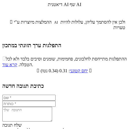
שף AI
דיאטנית AI
ולכן אין להסתמך עליהן, עלולות להיות
ההמלצות מיוצרות ע"י

AI
טעויות
התפלגות ערך תזונתי במתכון
התפלגות ערך תזונתי במתכון

ההתפלגות מתייחסת לחלבונים, פחמימות, שומנים וסיבים בלבד ולא לכל
סיבים
.
הטבלה.
קרא עוד
פחמימות
חלבונים
שומנים
תזונתיים

: 0.31 (0.34 נטו)
יחס קטוגני

5.5%
22.6%
9.4%
62.5%
כתיבת תגובה חדשה
שלח תגובה