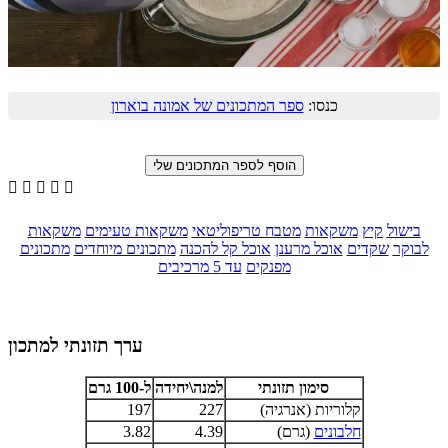
כנסו:
ספר המתכונים של אמונה בוארון





בישול
קיץ
משקאות
מטבח טריפוליטאי
משקאות טעימים
משקאות
לבוקר
שקדים
אוכל מרענן
אוכל קל להכנה
מתכונים מיוחדים
מתכונים
מפנקים
עד 5 מרכיבים
ערך תזונתי למתכון
סימון תזונתי
למנה\יחידה
ל-100 גרם
קלוריות (אנרגיה)
227
197
חלבונים
(גרם)
4.39
3.82