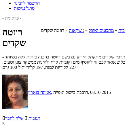
הרשמה לוובינר
סרגל נגישות
- פרסומת -
רוזטה
בית
»
מתכונים ואוכל
»
משקאות
»
רוזטה שקדים
שקדים
תרכיז שקדים מתקתק הידוע גם בשם רוזטה בהכנה ביתית קלה במיוחד -
כל שנשאר לכם זה להוסיף מים וקוביות קרח ולהינות ממשקה צונן וטעים,
227 קלוריות למנה, 197 קלוריות ל-100 גרם
, 08.10.2015
, חובבת בישול ואפייה
אמונה בוארון
תגובות

שלח לחבר

5