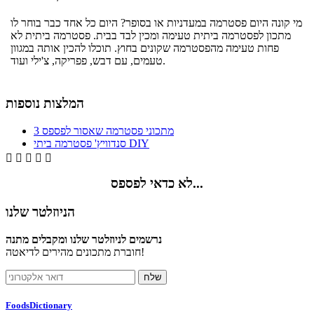
מי קונה היום פסטרמה במעדניות או בסופר? היום כל אחד כבר בוחר לו
מתכון לפסטרמה ביתית טעימה ומכין לבד בבית. פסטרמה ביתית לא
פחות טעימה מהפסטרמה שקונים בחוץ. תוכלו להכין אותה במגוון
טעמים, עם דבש, פפריקה, צ'ילי ועוד.
המלצות נוספות
3 מתכוני פסטרמה שאסור לפספס
סנדוויץ' פסטרמה ביתי DIY





לא כדאי לפספס...
הניוזלטר שלנו
נרשמים לניוזלטר שלנו ומקבלים מתנה
חוברת מתכונים מהירים לדיאטה!
FoodsDictionary