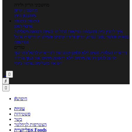
מחשבוני הריון ולידה
מחשבון הריון
מחשבון ביוץ
כתבות
כתבות
ערוצי תוכן
איך להכין
בית ומשפחה
בריאות
מחלות ובעיות
רפואה משלימה
ספורט וכושר גופני
נשים, הריון ולידה
טיפים והמלצות
חדשות אוכל
ובריאות
טורים
בריאות בצלחת
טעים ללא גלוטן
טבעונות לבריאות
לבשל כמו שף
תזונה לבטן רגועה
מרזים ללא דיאטה
מזיזים את הגוף
הרזיה
ורפואה משלימה
גורמה ביתי



חיפוש

עוגיות
פשטידות
בשר
הצטרפות לניוזלטר
אפליקציית Foods