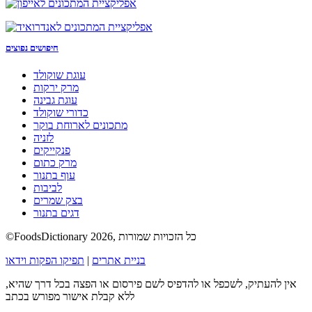
חיפושים נפוצים
עוגת שוקולד
מרק ירקות
עוגת גבינה
כדורי שוקולד
מתכונים לארוחת בוקר
לזניה
פנקייקים
מרק כתום
עוף בתנור
לביבות
בצק שמרים
דגים בתנור
©FoodsDictionary 2026, כל הזכויות שמורות
בניית אתרים
|
תפיקו הפקות וידאו
אין להעתיק, לשכפל או להדפיס לשם פירסום או הפצה בכל דרך שהיא,
ללא קבלת אישור מפורש בכתב