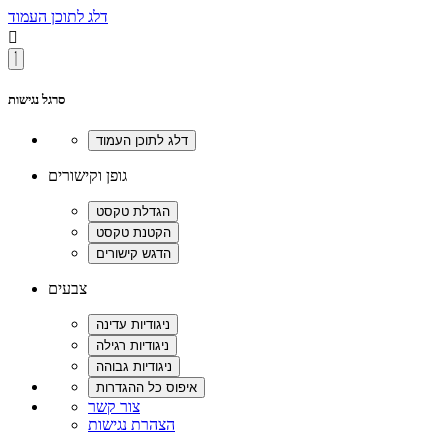
דלג לתוכן העמוד

סרגל נגישות
גופן וקישורים
צבעים
צור קשר
הצהרת נגישות