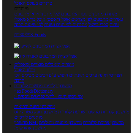
טרנדים בעולם האוכל
מיוחדים
מנתח המתכונים
ספר המתכונים שלי
מתכוני וידאו
מתכונים
עשירים
מתכונים לפי מצרכים
אוכל דיאטטי
אוכל בריא
מאכלי
עדות
ספרי בישול
מתכונים לפי חגים ועונות
לפי שיטות הכנה
אפליקציית Foods
מוצרים ומאכלים
מוצרים ומאכלים
מילון האוכל
תפריטי תזונה
ערכים תזונתיים
חיפוש ע"פ רכיבים
מכילים הכי
הרבה
מחשבון קלוריות
מחשבון קלוריות
מנוי FoodsDictionary
5 ימי ניסיון חינם - לחצו לפרטים נוספים
מחשבוני תזונה ובריאות
מחשבון קלוריות
מחשבון שריפת קלוריות
מחשבון דופק מטרה
יחס
מותניים לירכיים
מחשבון צריכת קלוריות
מחשבון מינונים מומלצים
מחשבון BMI
מחשבון אחוז שומן