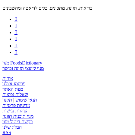
בריאות, תזונה, מתכונים, כלים לדיאטה ומחשבונים






מנוי FoodsDictionary
מנוי ליועצי תזונה וכושר
אודות
פרסמו אצלנו
מפת האתר
שאלות נפוצות
תנאי שימוש
|
תקנון
מדיניות פרטיות
הצהרת נגישות
מנוי תוכנית תזונה
בקשת ביטול מנוי
הבלוג שלנו
RSS