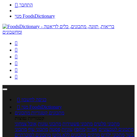
התחבר

מנוי FoodsDictionary






כניסה לחשבון

מנוי FoodsDictionary

מתכונים
קטגוריות מתכונים
קטגוריות נפוצות
מתכוני סלטים
מתכוני פשטידות
מתכוני עוגות
אוכל צמחוני
מתכונים לטבעוניים
אפייה
מוקפץ
עוגיות
פסטה
מתכוני עוף
מתכוני
בשר
מתכוני ילדים
מרקים
מתכונים ללא גלוטן
מתכונים לסוכרתיים