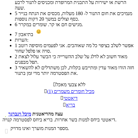
הרשת או ישירות על התבנית המרופדת ומכניסים לתנור לרבע
שעה.
מנמיכים את חום התנור ל- 180 מעלות, מכסים את הנתח בנייר
5
כסף וצולים במשך 20 דקות נוספות.
מגישים חם או קר. שומרים במקרר.
6
בתיאבון
7
הערות:
אפשר לשלב בציפוי כל מה שאוהבים. אני לפעמים מוסיפה רוטב
1
סויה או פלפל שחור.
מאוד חשוב לא לדלג על שלב ההשרייה כי הבשר עלול לצאת
2
תפל מבפנים.
חזה הודו מאוד עדין ומתייבש בקלות, לכן משתדלים לא להשאיר
3
את הפסטרמה יותר מדי זמן בתנור.
ללא צבעי מאכל

מכיל חומרים משמרים (1)

דיאטטי

בריא

עצה מהדיאטנית
מיכל וינברגר

דיאטטי ביחס למנות בשר אחרות. בריא ביחס לפסטרמה קנויה.
מספר המנות מוערך ואינו מדויק.
