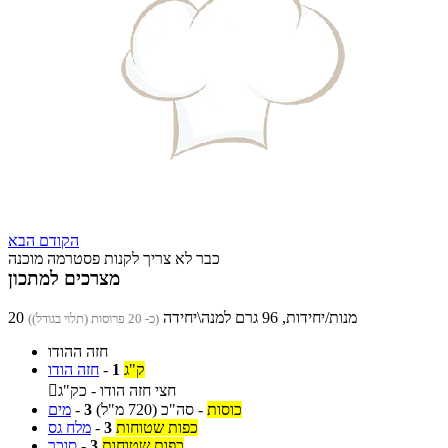
הקודם
הבא
כבר לא צריך לקנות פסטרמה מוכנה
מצרכים למתכון
20 מנות/יחידות, 96 גרם למנה\יחידה
(כ- 20 פרוסות (תלוי בגודל))
חזה ההודו
ק"ג
1
-
חזה הודו
חצי חזה הודו - כק"ג

כוסות
-
סה"כ
(720 מ"ל)
3
-
מים
כפות שטוחות
3
-
מלח גס
כפות שטוחות
3
-
סוכר