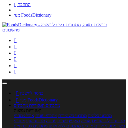
התחבר

מנוי FoodsDictionary






כניסה לחשבון

מנוי FoodsDictionary

מתכונים
קטגוריות מתכונים
קטגוריות נפוצות
מתכוני סלטים
מתכוני פשטידות
מתכוני עוגות
אוכל צמחוני
מתכונים לטבעוניים
אפייה
מוקפץ
עוגיות
פסטה
מתכוני עוף
מתכוני
בשר
מתכוני ילדים
מרקים
מתכונים ללא גלוטן
מתכונים לסוכרתיים