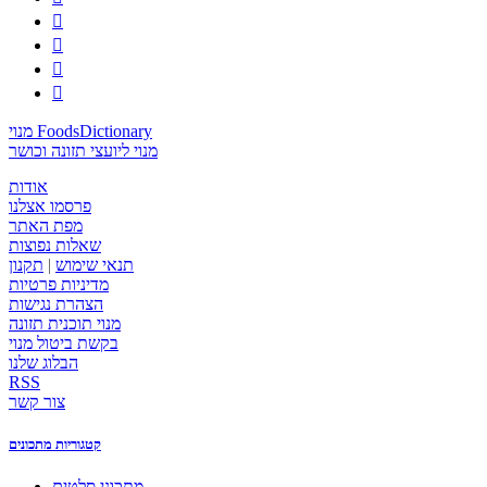




מנוי FoodsDictionary
מנוי ליועצי תזונה וכושר
אודות
פרסמו אצלנו
מפת האתר
שאלות נפוצות
תנאי שימוש
|
תקנון
מדיניות פרטיות
הצהרת נגישות
מנוי תוכנית תזונה
בקשת ביטול מנוי
הבלוג שלנו
RSS
צור קשר
קטגוריות מתכונים
מתכוני סלטים