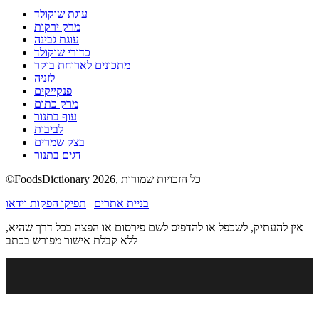
עוגת שוקולד
מרק ירקות
עוגת גבינה
כדורי שוקולד
מתכונים לארוחת בוקר
לזניה
פנקייקים
מרק כתום
עוף בתנור
לביבות
בצק שמרים
דגים בתנור
©FoodsDictionary 2026, כל הזכויות שמורות
בניית אתרים
|
תפיקו הפקות וידאו
אין להעתיק, לשכפל או להדפיס לשם פירסום או הפצה בכל דרך שהיא,
ללא קבלת אישור מפורש בכתב