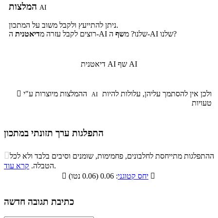
המלצות
AI
ניתן להתייעץ ולקבל משוב על המתכון.
ה-AI שלנו?
ה-AI שלנו? מ
שף
רוצים לקבל עזרה מ
דיאטנית
שף AI
דיאטנית AI
ולכן אין להסתמך עליהן, עלולות להיות
ההמלצות מיוצרות ע"י

AI
טעויות
התפלגות ערך תזונתי במתכון
התפלגות ערך תזונתי במתכון

ההתפלגות מתייחסת לחלבונים, פחמימות, שומנים וסיבים בלבד ולא לכל
סיבים
.
הטבלה.
קרא עוד
פחמימות
חלבונים
שומנים
תזונתיים

: 0.06 (0.06 נטו)
יחס קטוגני

0%
5.4%
73.4%
21.2%
כתיבת תגובה חדשה