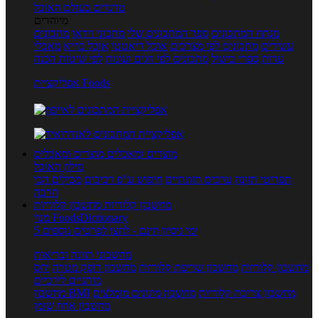
טרנדים בעולם האוכל
מיוחדים
מנתח המתכונים
ספר המתכונים שלי
מתכוני וידאו
מתכונים
עשירים
מתכונים לפי מצרכים
אוכל דיאטטי
אוכל בריא
מאכלי
עדות
ספרי בישול
מתכונים לפי חגים ועונות
לפי שיטות הכנה
אפליקציית Foods
מוצרים ומאכלים
מוצרים ומאכלים
מילון האוכל
תפריטי תזונה
ערכים תזונתיים
חיפוש ע"פ רכיבים
מכילים הכי
הרבה
מחשבון קלוריות
מחשבון קלוריות
מנוי FoodsDictionary
5 ימי ניסיון חינם - לחצו לפרטים נוספים
מחשבוני תזונה ובריאות
מחשבון קלוריות
מחשבון שריפת קלוריות
מחשבון דופק מטרה
יחס
מותניים לירכיים
מחשבון צריכת קלוריות
מחשבון מינונים מומלצים
מחשבון BMI
מחשבון אחוז שומן