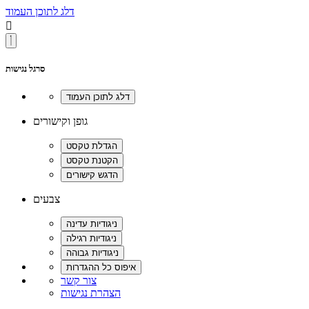
דלג לתוכן העמוד

סרגל נגישות
גופן וקישורים
צבעים
צור קשר
הצהרת נגישות