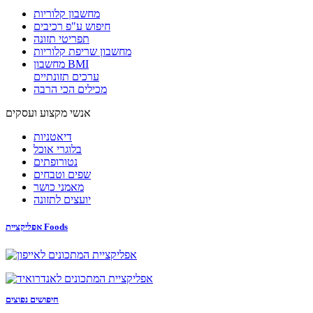
מחשבון קלוריות
חיפוש ע"פ רכיבים
תפריטי תזונה
מחשבון שריפת קלוריות
מחשבון BMI
ערכים תזונתיים
מכילים הכי הרבה
אנשי מקצוע ועסקים
דיאטניות
בלוגרי אוכל
נטורופתים
שפים וטבחים
מאמני כושר
יועצים לתזונה
אפליקציית Foods
חיפושים נפוצים