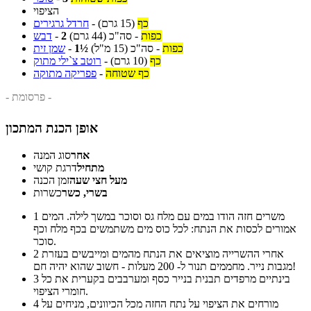
הציפוי
כף
(15 גרם)
-
חרדל גרגירים
כפות
-
סה"כ
(44 גרם)
2
-
דבש
כפות
-
סה"כ
(15 מ"ל)
1½
-
שמן זית
כף
(10 גרם)
-
רוטב צ`ילי מתוק
כף שטוחה
-
פפריקה מתוקה
- פרסומת -
אופן הכנת המתכון
אחר
סוג המנה
מתחיל
דרגת קושי
מעל חצי שעה
זמן הכנה
בשרי, כשר
כשרות
משרים חזה הודו במים עם מלח גס וסוכר במשך לילה. המים
1
אמורים לכסות את הנתח: לכל כוס מים משתמשים בכף מלח וכף
סוכר.
אחרי ההשרייה מוציאים את הנתח מהמים ומייבשים בעזרת
2
מגבות נייר. מחממים תנור ל- 200 מעלות - חשוב שהוא יהיה חם!
בינתיים מרפדים תבנית בנייר כסף ומערבבים בקערית את כל
3
חומרי הציפוי.
מורחים את הציפוי על נתח החזה מכל הכיוונים, מניחים על
4