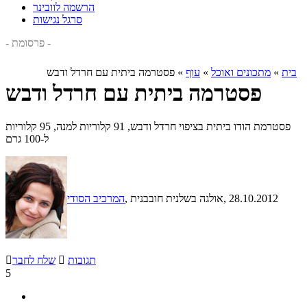
הרשמה לוובינר
סרגל נגישות
- פרסומת -
בית
»
מתכונים ואוכל
»
עוף
»
פסטרמה ביתית עם חרדל ודבש
פסטרמה ביתית עם חרדל ודבש
פסטרמת הודו ביתית בציפוי חרדל ודבש, 91 קלוריות למנה, 95 קלוריות
ל-100 גרם
, 28.10.2012
, אולגה בשלנית חובבנית
המרכיב הסודי
תגובות

שלח לחבר

5