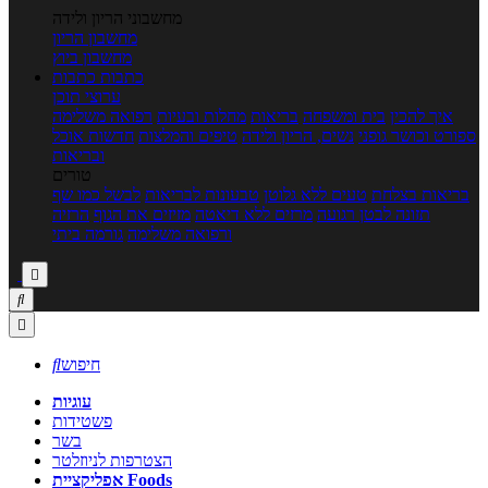
מחשבוני הריון ולידה
מחשבון הריון
מחשבון ביוץ
כתבות
כתבות
ערוצי תוכן
איך להכין
בית ומשפחה
בריאות
מחלות ובעיות
רפואה משלימה
ספורט וכושר גופני
נשים, הריון ולידה
טיפים והמלצות
חדשות אוכל
ובריאות
טורים
בריאות בצלחת
טעים ללא גלוטן
טבעונות לבריאות
לבשל כמו שף
תזונה לבטן רגועה
מרזים ללא דיאטה
מזיזים את הגוף
הרזיה
ורפואה משלימה
גורמה ביתי



חיפוש

עוגיות
פשטידות
בשר
הצטרפות לניוזלטר
אפליקציית Foods