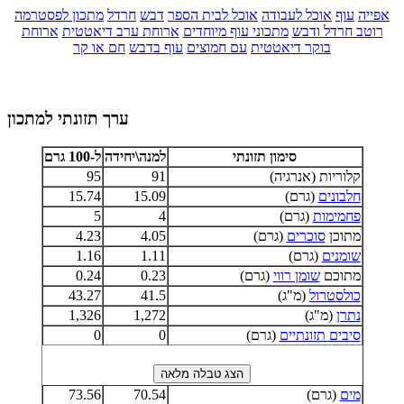
אפייה
עוף
אוכל לעבודה
אוכל לבית הספר
דבש
חרדל
מתכון לפסטרמה
רוטב חרדל ודבש
מתכוני עוף מיוחדים
ארוחת ערב דיאטטית
ארוחת
בוקר דיאטטית
עם חמוצים
עוף בדבש
חם או קר
ערך תזונתי למתכון
סימון תזונתי
למנה\יחידה
ל-100 גרם
קלוריות (אנרגיה)
91
95
חלבונים
(גרם)
15.09
15.74
פחמימות
(גרם)
4
5
מתוכן
סוכרים
(גרם)
4.05
4.23
שומנים
(גרם)
1.11
1.16
מתוכם
שומן רווי
(גרם)
0.23
0.24
כולסטרול
(מ"ג)
41.5
43.27
נתרן
(מ"ג)
1,272
1,326
סיבים תזונתיים
(גרם)
0
0
מים
(גרם)
70.54
73.56