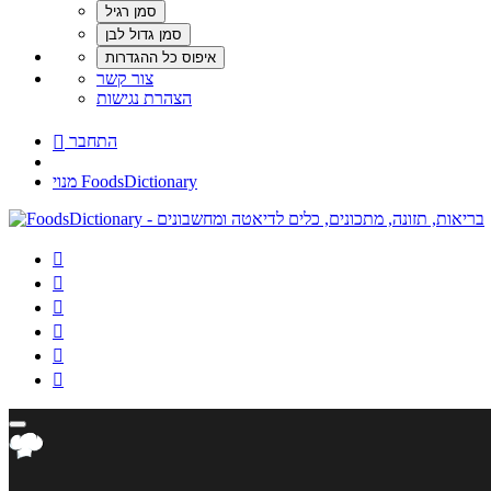
צור קשר
הצהרת נגישות
התחבר

מנוי FoodsDictionary





