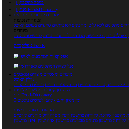
כניסה לחשבון

מנוי FoodsDictionary

מתכונים
קטגוריות מתכונים
קטגוריות נפוצות
קים
מתכונים ללא גלוטן
מתכונים לסוכרתיים
טרנדים בעולם האוכל
מיוחדים
מאכלי עדות
ספרי בישול
מתכונים לפי חגים ועונות
לפי שיטות הכנה
אפליקציית Foods
מוצרים ומאכלים
מוצרים ומאכלים
מילון האוכל
פריטי תזונה
ערכים תזונתיים
חיפוש ע"פ רכיבים
מכילים הכי הרבה
מחשבון קלוריות
מחשבון קלוריות
מנוי FoodsDictionary
5 ימי ניסיון חינם - לחצו לפרטים נוספים
מחשבוני תזונה ובריאות
ת
מחשבון שריפת קלוריות
מחשבון דופק מטרה
יחס מותניים לירכיים
 קלוריות
מחשבון מינונים מומלצים
מחשבון אחוז שומן
מחשבון BMI