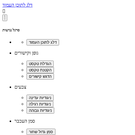
דלג לתוכן העמוד

סרגל נגישות
גופן וקישורים
צבעים
סמן העכבר