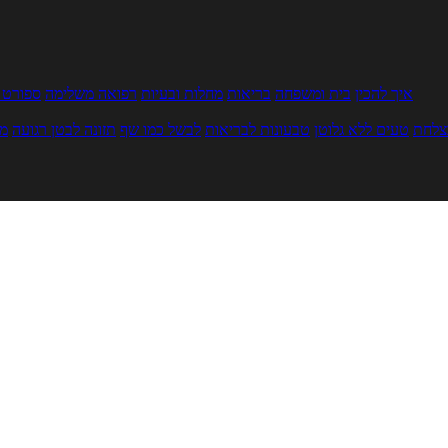
איך להכין
בית ומשפחה
בריאות
מחלות ובעיות
רפואה משלימה
ספורט ו
צלחת
טעים ללא גלוטן
טבעונות לבריאות
לבשל כמו שף
תזונה לבטן רגועה
מר