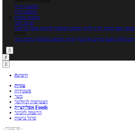
מחשבוני הריון ולידה
מחשבון הריון
מחשבון ביוץ
כתבות
כתבות
ערוצי תוכן
כושר גופני
נשים, הריון ולידה
טיפים והמלצות
חדשות אוכל ובריאות
טורים
זים ללא דיאטה
מזיזים את הגוף
הרזיה ורפואה משלימה
גורמה ביתי



חיפוש

עוגיות
פשטידות
בשר
הצטרפות לניוזלטר
אפליקציית Foods
הרשמה לוובינר
סרגל נגישות
- פרסומת -