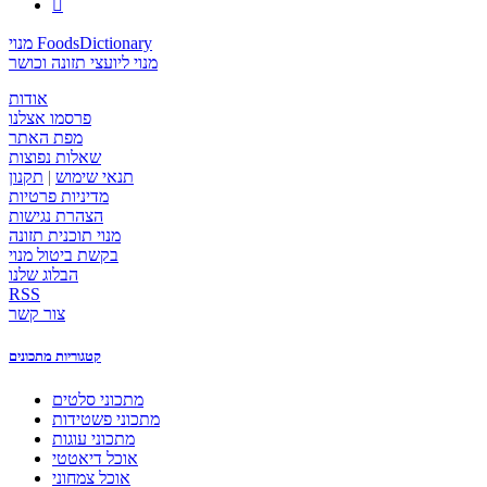

מנוי FoodsDictionary
מנוי ליועצי תזונה וכושר
אודות
פרסמו אצלנו
מפת האתר
שאלות נפוצות
תנאי שימוש
|
תקנון
מדיניות פרטיות
הצהרת נגישות
מנוי תוכנית תזונה
בקשת ביטול מנוי
הבלוג שלנו
RSS
צור קשר
קטגוריות מתכונים
מתכוני סלטים
מתכוני פשטידות
מתכוני עוגות
אוכל דיאטטי
אוכל צמחוני