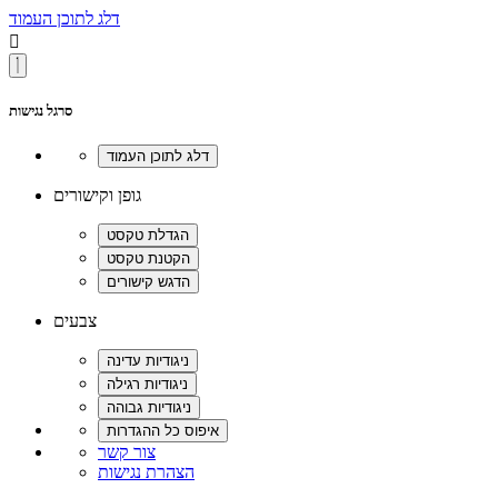
דלג לתוכן העמוד

סרגל נגישות
גופן וקישורים
צבעים
צור קשר
הצהרת נגישות