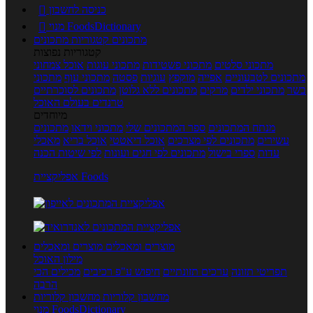
כניסה לחשבון

מנוי FoodsDictionary

מתכונים
קטגוריות מתכונים
קטגוריות נפוצות
מתכוני סלטים
מתכוני פשטידות
מתכוני עוגות
אוכל צמחוני
מתכונים לטבעוניים
אפייה
מוקפץ
עוגיות
פסטה
מתכוני עוף
מתכוני
בשר
מתכוני ילדים
מרקים
מתכונים ללא גלוטן
מתכונים לסוכרתיים
טרנדים בעולם האוכל
מיוחדים
מנתח המתכונים
ספר המתכונים שלי
מתכוני וידאו
מתכונים
עשירים
מתכונים לפי מצרכים
אוכל דיאטטי
אוכל בריא
מאכלי
עדות
ספרי בישול
מתכונים לפי חגים ועונות
לפי שיטות הכנה
אפליקציית Foods
מוצרים ומאכלים
מוצרים ומאכלים
מילון האוכל
תפריטי תזונה
ערכים תזונתיים
חיפוש ע"פ רכיבים
מכילים הכי
הרבה
מחשבון קלוריות
מחשבון קלוריות
מנוי FoodsDictionary