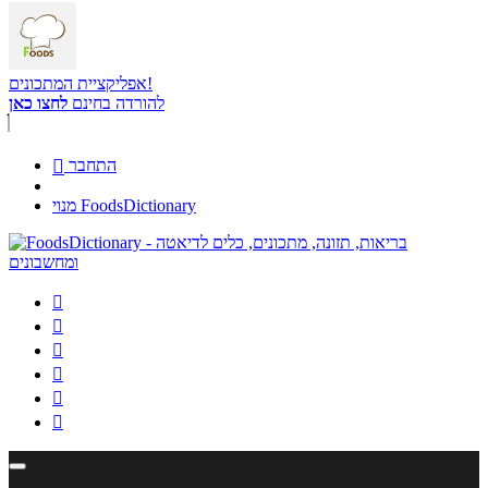
אפליקציית המתכונים!
להורדה בחינם
לחצו כאן
התחבר

מנוי FoodsDictionary





