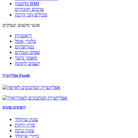
מחשבון BMI
ערכים תזונתיים
מכילים הכי הרבה
אנשי מקצוע ועסקים
דיאטניות
בלוגרי אוכל
נטורופתים
שפים וטבחים
מאמני כושר
יועצים לתזונה
אפליקציית Foods
חיפושים נפוצים
עוגת שוקולד
מרק ירקות
עוגת גבינה
כדורי שוקולד