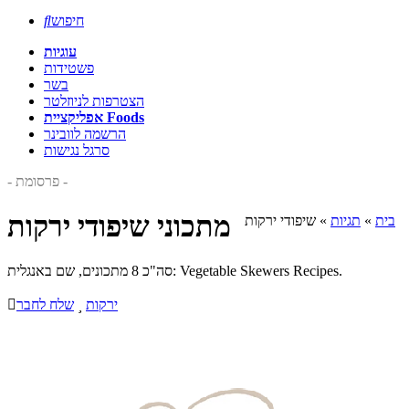
חיפוש

עוגיות
פשטידות
בשר
הצטרפות לניוזלטר
אפליקציית Foods
הרשמה לוובינר
סרגל נגישות
- פרסומת -
מתכוני שיפודי ירקות
בית
»
תגיות
»
שיפודי ירקות
סה"כ 8 מתכונים, שם באנגלית: Vegetable Skewers Recipes.
ירקות

שלח לחבר
