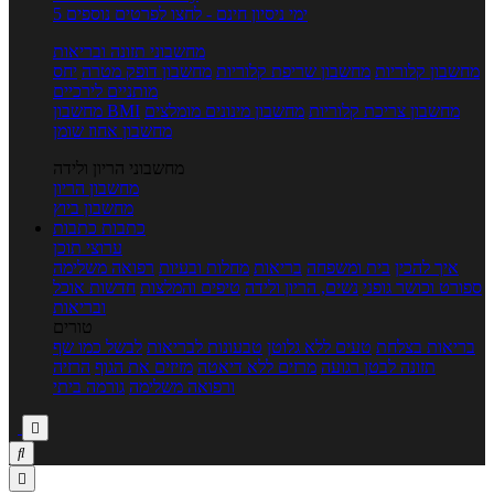
5 ימי ניסיון חינם - לחצו לפרטים נוספים
מחשבוני תזונה ובריאות
מחשבון קלוריות
מחשבון שריפת קלוריות
מחשבון דופק מטרה
יחס
מותניים לירכיים
מחשבון צריכת קלוריות
מחשבון מינונים מומלצים
מחשבון BMI
מחשבון אחוז שומן
מחשבוני הריון ולידה
מחשבון הריון
מחשבון ביוץ
כתבות
כתבות
ערוצי תוכן
איך להכין
בית ומשפחה
בריאות
מחלות ובעיות
רפואה משלימה
ספורט וכושר גופני
נשים, הריון ולידה
טיפים והמלצות
חדשות אוכל
ובריאות
טורים
בריאות בצלחת
טעים ללא גלוטן
טבעונות לבריאות
לבשל כמו שף
תזונה לבטן רגועה
מרזים ללא דיאטה
מזיזים את הגוף
הרזיה
ורפואה משלימה
גורמה ביתי


