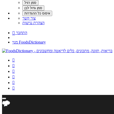
צור קשר
הצהרת נגישות
התחבר

מנוי FoodsDictionary





