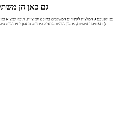
גם כאן הן משתלבות: 9 קינוחים טעימי
אם אתם חובבי חמוציות - בוודאי תשמחו לשלב אותן גם בקינוחים שלכם! לפניכם 9 המלצות לקינוחים 
תפוחים וחמוציות, מתכון לעוגיות גרנולה ביתיות, מתכון לחיתוכיות פיסטוק עם שוקולד לבן וחמוציות ועוד. אתם הולכים להינות - תודו לנו אחר כך (: