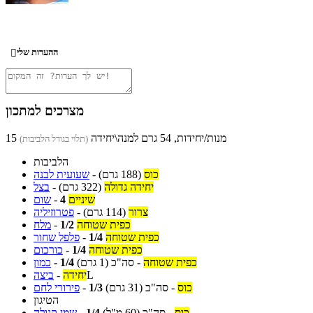
ההערות שלי

מצרכים למתכון
15 מנות/יחידות, 54 גרם למנה\יחידה
(תלוי בגודל הלביבות)
הלביבות
כוס
(188 גרם)
-
שעועית לבנה
יחידה גדולה
(322 גרם)
-
בצל
שיניים
4
-
שום
צרור
(114 גרם)
-
פטרוזיליה
כפית שטוחה
1/2
-
מלח
כפית שטוחה
1/4
-
פלפל שחור
כפית שטוחה
1/4
-
כורכום
כפית שטוחה
-
סה"כ
(1 גרם)
1/4
-
כמון
L
יחידה
-
ביצה
כוס
-
סה"כ
(31 גרם)
1/3
-
פירורי לחם
הטיגון
כוס
-
סה"כ
(60 מ"ל)
1/4
-
שמן קנולה