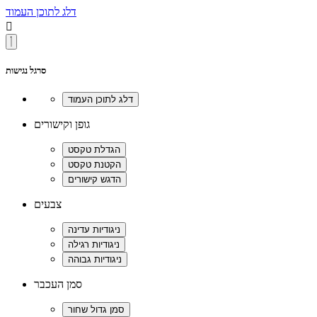
דלג לתוכן העמוד

סרגל נגישות
גופן וקישורים
צבעים
סמן העכבר