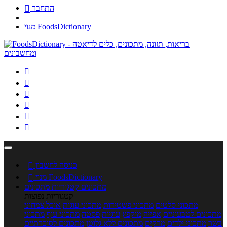
התחבר

מנוי FoodsDictionary






כניסה לחשבון

מנוי FoodsDictionary

מתכונים
קטגוריות מתכונים
קטגוריות נפוצות
מתכוני סלטים
מתכוני פשטידות
מתכוני עוגות
אוכל צמחוני
מתכונים לטבעוניים
אפייה
מוקפץ
עוגיות
פסטה
מתכוני עוף
מתכוני
בשר
מתכוני ילדים
מרקים
מתכונים ללא גלוטן
מתכונים לסוכרתיים