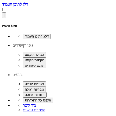
דלג לתוכן העמוד

סרגל נגישות
גופן וקישורים
צבעים
צור קשר
הצהרת נגישות