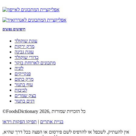
חיפושים נפוצים
עוגת שוקולד
מרק ירקות
עוגת גבינה
כדורי שוקולד
מתכונים לארוחת בוקר
לזניה
פנקייקים
מרק כתום
עוף בתנור
לביבות
בצק שמרים
דגים בתנור
©FoodsDictionary 2026, כל הזכויות שמורות
בניית אתרים
|
תפיקו הפקות וידאו
אין להעתיק, לשכפל או להדפיס לשם פירסום או הפצה בכל דרך שהיא,