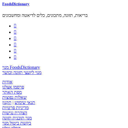
FoodsDictionary
בריאות, תזונה, מתכונים, כלים לדיאטה ומחשבונים






מנוי FoodsDictionary
מנוי ליועצי תזונה וכושר
אודות
פרסמו אצלנו
מפת האתר
שאלות נפוצות
תנאי שימוש
|
תקנון
מדיניות פרטיות
הצהרת נגישות
מנוי תוכנית תזונה
בקשת ביטול מנוי