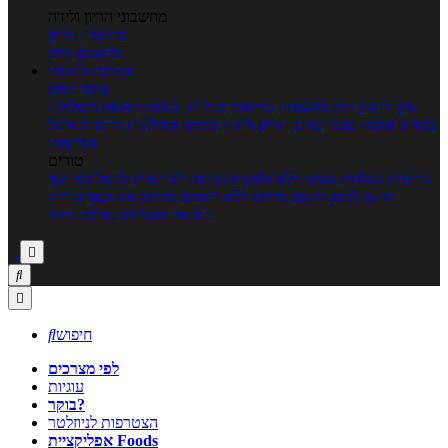
מחשבוני הריון ולידה
מחשבון הריון
מחשבון ביוץ
כתבות
כתבות
ערוצי תוכן
איך להכין
בית ומשפחה
בריאות
מחלות ובעיות
רפואה משלימה
ספורט וכושר גופני
נשים, הריון ולידה
טיפים והמלצות
חדשות אוכל
ובריאות
טורים
בריאות בצלחת
טעים ללא גלוטן
טבעונות לבריאות
לבשל כמו שף
תזונה לבטן רגועה
מרזים ללא דיאטה
מזיזים את הגוף
הרזיה
ורפואה משלימה
גורמה ביתי



חיפוש

לפי מצרכים
עוגיות
בוקר?
הצטרפות לניוזלטר
אפליקציית Foods