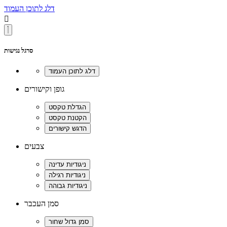
דלג לתוכן העמוד

סרגל נגישות
גופן וקישורים
צבעים
סמן העכבר