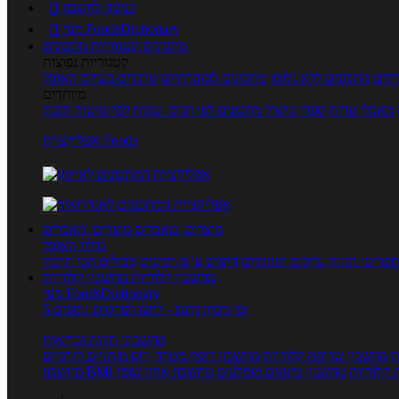
כניסה לחשבון

מנוי FoodsDictionary

מתכונים
קטגוריות מתכונים
קטגוריות נפוצות
קים
מתכונים ללא גלוטן
מתכונים לסוכרתיים
טרנדים בעולם האוכל
מיוחדים
מאכלי עדות
ספרי בישול
מתכונים לפי חגים ועונות
לפי שיטות הכנה
אפליקציית Foods
מוצרים ומאכלים
מוצרים ומאכלים
מילון האוכל
פריטי תזונה
ערכים תזונתיים
חיפוש ע"פ רכיבים
מכילים הכי הרבה
מחשבון קלוריות
מחשבון קלוריות
מנוי FoodsDictionary
5 ימי ניסיון חינם - לחצו לפרטים נוספים
מחשבוני תזונה ובריאות
ת
מחשבון שריפת קלוריות
מחשבון דופק מטרה
יחס מותניים לירכיים
 קלוריות
מחשבון מינונים מומלצים
מחשבון אחוז שומן
מחשבון BMI