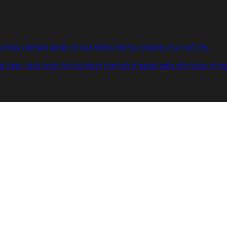
איך להכין
בית ומשפחה
בריאות
מחלות ובעיות
רפואה משלימה
ספורט ו
צלחת
טעים ללא גלוטן
טבעונות לבריאות
לבשל כמו שף
תזונה לבטן רגועה
מר