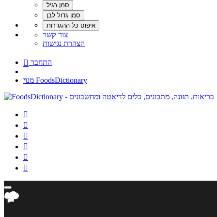
צור קשר
הצהרת נגישות
התחבר

מנוי FoodsDictionary





