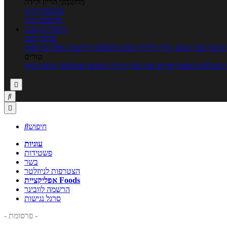
מחשבוני הריון ולידה
מחשבון הריון
מחשבון ביוץ
כתבות
כתבות
ערוצי תוכן
כושר גופני
נשים, הריון ולידה
טיפים והמלצות
חדשות אוכל ובריאות
טורים
זים ללא דיאטה
מזיזים את הגוף
הרזיה ורפואה משלימה
גורמה ביתי



חיפוש

עוגיות
פשטידות
בשר
הצטרפות לניוזלטר
אפליקציית Foods
הרשמה לוובינר
סרגל נגישות
- פרסומת -