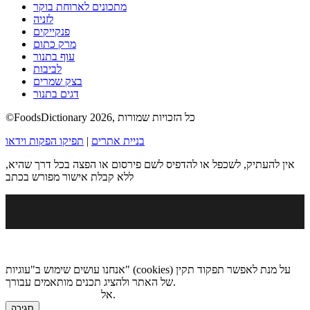
מתכונים לארוחת בוקר
לזניה
פנקייקים
מרק כתום
עוף בתנור
לביבות
בצק שמרים
דגים בתנור
©FoodsDictionary 2026, כל הזכויות שמורות
בניית אתרים
|
תפיקו הפקות וידאו
אין להעתיק, לשכפל או להדפיס לשם פירסום או הפצה בכל דרך שהיא,
ללא קבלת אישור מפורש בכתב
אנחנו עושים שימוש ב"עוגיות" (cookies) על מנת לאפשר תפקוד תקין
של האתר ולהציג תכנים מותאמים עבורך.
.
אל
מדיניות הגנת הפרטיות
סגירה