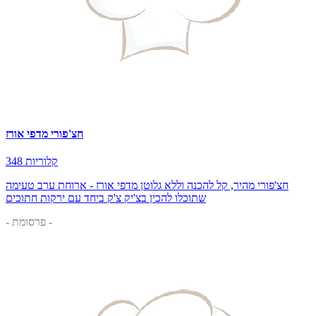
חצ'פורי מדפי אורז
348 קלוריות
חצ'פורי מהיר, קל להכנה וללא גלוטן מדפי אורז - ארוחת ערב טעימה
שתוכלו להכין בצ'יק צ'ק ביחד עם ירקות חתוכים
- פרסומת -