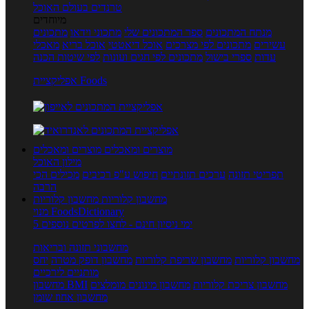
טרנדים בעולם האוכל
מיוחדים
מנתח המתכונים
ספר המתכונים שלי
מתכוני וידאו
מתכונים
עשירים
מתכונים לפי מצרכים
אוכל דיאטטי
אוכל בריא
מאכלי
עדות
ספרי בישול
מתכונים לפי חגים ועונות
לפי שיטות הכנה
אפליקציית Foods
מוצרים ומאכלים
מוצרים ומאכלים
מילון האוכל
תפריטי תזונה
ערכים תזונתיים
חיפוש ע"פ רכיבים
מכילים הכי
הרבה
מחשבון קלוריות
מחשבון קלוריות
מנוי FoodsDictionary
5 ימי ניסיון חינם - לחצו לפרטים נוספים
מחשבוני תזונה ובריאות
מחשבון קלוריות
מחשבון שריפת קלוריות
מחשבון דופק מטרה
יחס
מותניים לירכיים
מחשבון צריכת קלוריות
מחשבון מינונים מומלצים
מחשבון BMI
מחשבון אחוז שומן