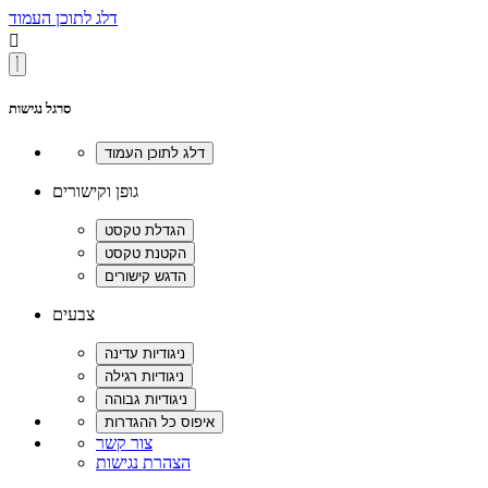
דלג לתוכן העמוד

סרגל נגישות
גופן וקישורים
צבעים
צור קשר
הצהרת נגישות