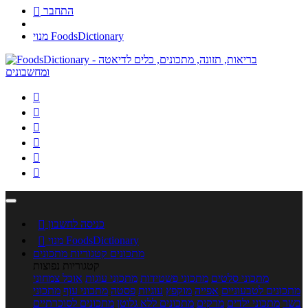
התחבר

מנוי FoodsDictionary






כניסה לחשבון

מנוי FoodsDictionary

מתכונים
קטגוריות מתכונים
קטגוריות נפוצות
מתכוני סלטים
מתכוני פשטידות
מתכוני עוגות
אוכל צמחוני
מתכונים לטבעוניים
אפייה
מוקפץ
עוגיות
פסטה
מתכוני עוף
מתכוני
בשר
מתכוני ילדים
מרקים
מתכונים ללא גלוטן
מתכונים לסוכרתיים