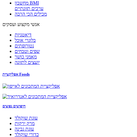
מחשבון BMI
ערכים תזונתיים
מכילים הכי הרבה
אנשי מקצוע ועסקים
דיאטניות
בלוגרי אוכל
נטורופתים
שפים וטבחים
מאמני כושר
יועצים לתזונה
אפליקציית Foods
חיפושים נפוצים
עוגת שוקולד
מרק ירקות
עוגת גבינה
כדורי שוקולד