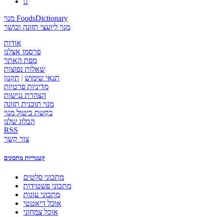

מנוי FoodsDictionary
מנוי ליועצי תזונה וכושר
אודות
פרסמו אצלנו
מפת האתר
שאלות נפוצות
תנאי שימוש
|
תקנון
מדיניות פרטיות
הצהרת נגישות
מנוי תוכנית תזונה
בקשת ביטול מנוי
הבלוג שלנו
RSS
צור קשר
קטגוריות מתכונים
מתכוני סלטים
מתכוני פשטידות
מתכוני עוגות
אוכל דיאטטי
אוכל צמחוני