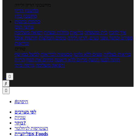
מחשבוני הריון ולידה
מחשבון הריון
מחשבון ביוץ
כתבות
כתבות
ערוצי תוכן
איך להכין
בית ומשפחה
בריאות
מחלות ובעיות
רפואה משלימה
ספורט וכושר גופני
נשים, הריון ולידה
טיפים והמלצות
חדשות אוכל
ובריאות
טורים
בריאות בצלחת
טעים ללא גלוטן
טבעונות לבריאות
לבשל כמו שף
תזונה לבטן רגועה
מרזים ללא דיאטה
מזיזים את הגוף
הרזיה
ורפואה משלימה
גורמה ביתי



חיפוש

לפי מצרכים
עוגיות
בוקר?
הצטרפות לניוזלטר
אפליקציית Foods