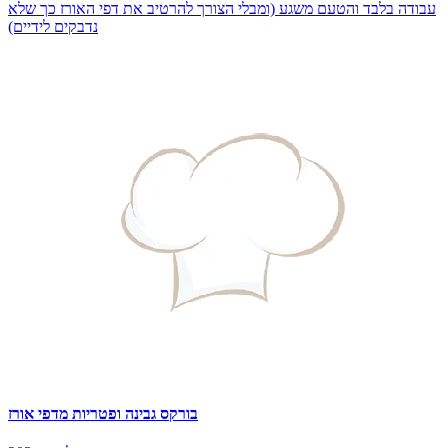
עבודה בלבד והטעם משגע (ומבלי הצורך להרטיב את דפי האורז כך שלא
נדבקים לידיים)
בורקס גבינה ופטריות מדפי אורז