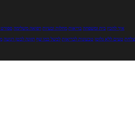
איך להכין
בית ומשפחה
בריאות
מחלות ובעיות
רפואה משלימה
ספורט ו
צלחת
טעים ללא גלוטן
טבעונות לבריאות
לבשל כמו שף
תזונה לבטן רגועה
מר