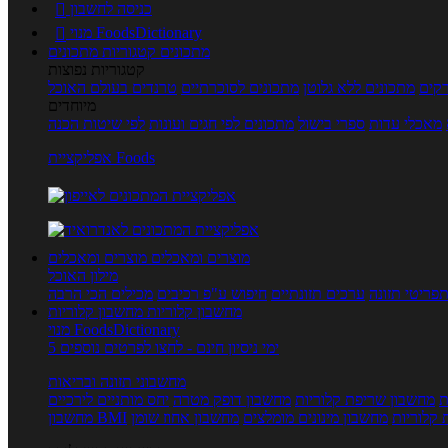
כניסה לחשבון

מנוי FoodsDictionary

מתכונים
קטגוריות מתכונים
קטגוריות נפוצות
קים
מתכונים ללא גלוטן
מתכונים לסוכרתיים
טרנדים בעולם האוכל
מיוחדים
מאכלי עדות
ספרי בישול
מתכונים לפי חגים ועונות
לפי שיטות הכנה
אפליקציית Foods
מוצרים ומאכלים
מוצרים ומאכלים
מילון האוכל
פריטי תזונה
ערכים תזונתיים
חיפוש ע"פ רכיבים
מכילים הכי הרבה
מחשבון קלוריות
מחשבון קלוריות
מנוי FoodsDictionary
5 ימי ניסיון חינם - לחצו לפרטים נוספים
מחשבוני תזונה ובריאות
ת
מחשבון שריפת קלוריות
מחשבון דופק מטרה
יחס מותניים לירכיים
 קלוריות
מחשבון מינונים מומלצים
מחשבון אחוז שומן
מחשבון BMI