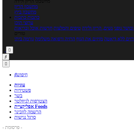
מחשבוני הריון ולידה
מחשבון הריון
מחשבון ביוץ
כתבות
כתבות
ערוצי תוכן
כושר גופני
נשים, הריון ולידה
טיפים והמלצות
חדשות אוכל ובריאות
טורים
זים ללא דיאטה
מזיזים את הגוף
הרזיה ורפואה משלימה
גורמה ביתי



חיפוש

עוגיות
פשטידות
בשר
הצטרפות לניוזלטר
אפליקציית Foods
הרשמה לוובינר
סרגל נגישות
- פרסומת -