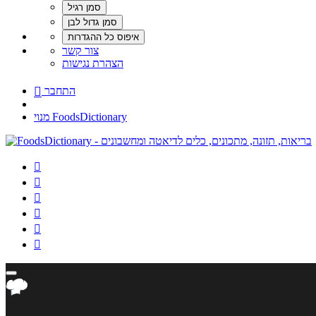
צור קשר
הצהרת נגישות
התחבר

מנוי FoodsDictionary





