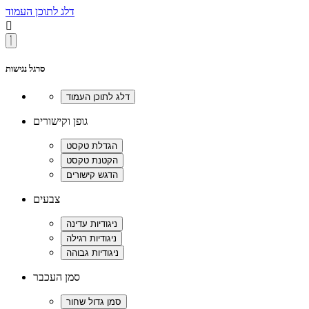
דלג לתוכן העמוד

סרגל נגישות
גופן וקישורים
צבעים
סמן העכבר