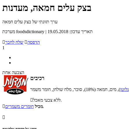
בצק עלים חמאה, מעדנות
ערך תזונתי של בצק עלים חמאה
מערכת foodsdictionary | תאריך עדכון: 19.05.2018
הדפסה

שלח לחבר

1
הצבעה אחת
רכיבים
גלוטן
ללא צבעי מאכל.

.
מכיל
חומרים משמרים


מידע על רכיבים אלרגניים