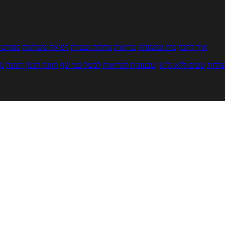
איך להכין
בית ומשפחה
בריאות
מחלות ובעיות
רפואה משלימה
ספורט ו
צלחת
טעים ללא גלוטן
טבעונות לבריאות
לבשל כמו שף
תזונה לבטן רגועה
מר