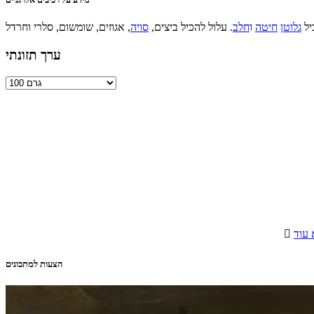
יל
גלוטן
חיטה
ו
חלב
. עלול להכיל ביצים,
סויה
ערך תזונתי
עוד

הצעות למתכונים