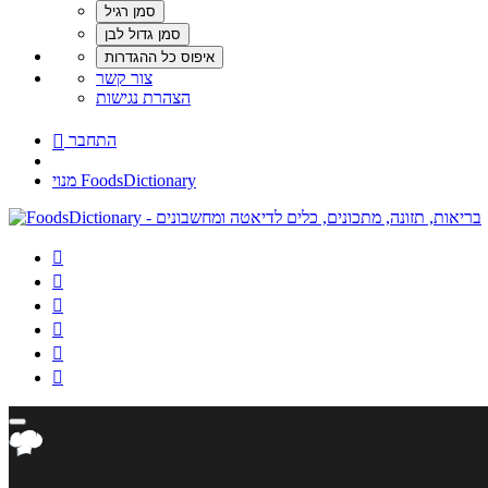
צור קשר
הצהרת נגישות
התחבר

מנוי FoodsDictionary





