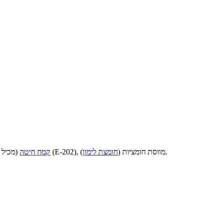
).
), מים, חמאה (18%), סוכר, מלח שולחן, חומר משמר (E-202), מווסת חומציות (
חומצת לימון
קמח חיטה
(מכיל