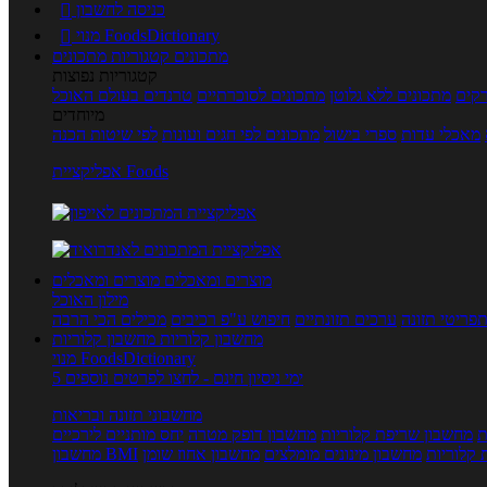
כניסה לחשבון

מנוי FoodsDictionary

מתכונים
קטגוריות מתכונים
קטגוריות נפוצות
קים
מתכונים ללא גלוטן
מתכונים לסוכרתיים
טרנדים בעולם האוכל
מיוחדים
מאכלי עדות
ספרי בישול
מתכונים לפי חגים ועונות
לפי שיטות הכנה
אפליקציית Foods
מוצרים ומאכלים
מוצרים ומאכלים
מילון האוכל
פריטי תזונה
ערכים תזונתיים
חיפוש ע"פ רכיבים
מכילים הכי הרבה
מחשבון קלוריות
מחשבון קלוריות
מנוי FoodsDictionary
5 ימי ניסיון חינם - לחצו לפרטים נוספים
מחשבוני תזונה ובריאות
ת
מחשבון שריפת קלוריות
מחשבון דופק מטרה
יחס מותניים לירכיים
 קלוריות
מחשבון מינונים מומלצים
מחשבון אחוז שומן
מחשבון BMI