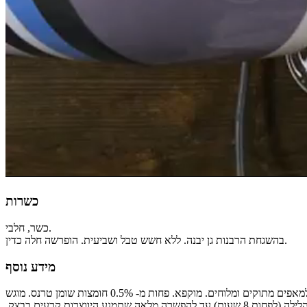
כשרות
כשר, חלבי.
בהשגחת הרבנות גן יבנה. ללא חשש טבל ושביעית. הופרשה חלה כדין.
מידע נוסף
הסימון התזונתי הוא ל- 100 גרם מוצר לפני אפייה. שומן רווי = חומצות שומן רוויות. חומצות שומן טרנס - פחות מ- 0.5 גרם ל- 100 גרם. חלבי. מרודד. למאפים מתוקים ומלוחים. מוקפא. פחות מ- 0.5% חומצות שומן טרנס. מוגש
בחום. הוראות הכנה: לשמור בהקפאה עד השימוש. אין להקפיא שנית. מיועד למאכל לאחר אפייה בלבד. הפשרה: יש להפשיר את הבצק במקרר למשך הלילה (לפחות 8 שעות) עד להפשרה מלאה שתמנע היווצרות קרעים בבצק.