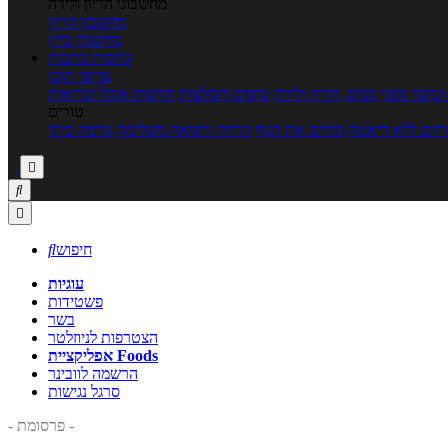
מחשבוני הריון ולידה
מחשבון הריון
מחשבון ביוץ
כתבות
כתבות
ערוצי תוכן
כושר גופני
נשים, הריון ולידה
טיפים והמלצות
חדשות אוכל ובריאות
טורים
זים ללא דיאטה
מזיזים את הגוף
הרזיה ורפואה משלימה
גורמה ביתי



חיפוש

עוגיות
פשטידות
בשר
הצטרפות לניוזלטר
אפליקציית Foods
הרשמה לוובינר
סרגל נגישות
- פרסומת -