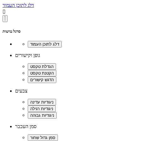
דלג לתוכן העמוד

סרגל נגישות
גופן וקישורים
צבעים
סמן העכבר