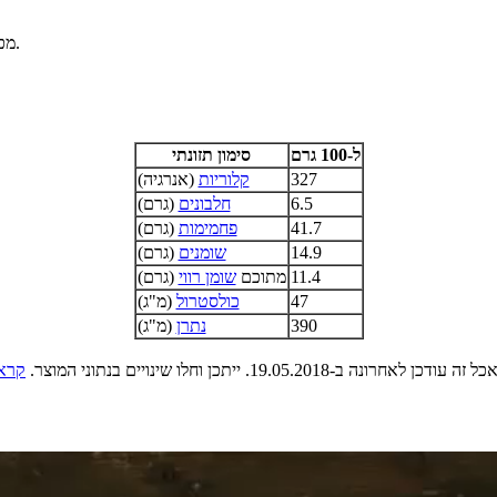
, אגוזים, שומשום, סלרי וחרדל.
מכ
ל-100 גרם
סימון תזונתי
327
קלוריות
(אנרגיה)
6.5
חלבונים
(גרם)
41.7
פחמימות
(גרם)
14.9
שומנים
(גרם)
11.4
מתוכם
שומן רווי
(גרם)
47
כולסטרול
(מ"ג)
390
נתרן
(מ"ג)
ן לאחרונה ב-19.05.2018. ייתכן וחלו שינויים בנתוני המוצר.
קרא 