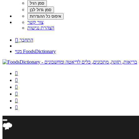
צור קשר
הצהרת נגישות
התחבר

מנוי FoodsDictionary





