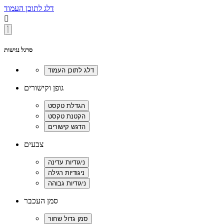
דלג לתוכן העמוד

סרגל נגישות
גופן וקישורים
צבעים
סמן העכבר