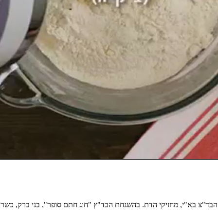
ד"צ בא"י, מחזיקי הדת. בהשגחת הבד"ץ "חוג חתם סופר", בני ברק, כשר למ