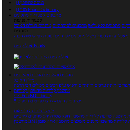
כניסה לחשבון

מנוי FoodsDictionary

מתכונים
קטגוריות מתכונים
קטגוריות נפוצות
קים
מתכונים ללא גלוטן
מתכונים לסוכרתיים
טרנדים בעולם האוכל
מיוחדים
מאכלי עדות
ספרי בישול
מתכונים לפי חגים ועונות
לפי שיטות הכנה
אפליקציית Foods
מוצרים ומאכלים
מוצרים ומאכלים
מילון האוכל
פריטי תזונה
ערכים תזונתיים
חיפוש ע"פ רכיבים
מכילים הכי הרבה
מחשבון קלוריות
מחשבון קלוריות
מנוי FoodsDictionary
5 ימי ניסיון חינם - לחצו לפרטים נוספים
מחשבוני תזונה ובריאות
ת
מחשבון שריפת קלוריות
מחשבון דופק מטרה
יחס מותניים לירכיים
 קלוריות
מחשבון מינונים מומלצים
מחשבון אחוז שומן
מחשבון BMI