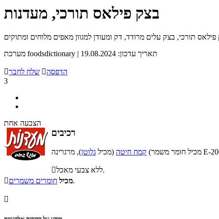
בצק פילאס תורכי, מעדנות
פילאס תורכי, בצק עלים מרודד, דק ומעודן למגוון מאפים מלוחים ומתוקים
מערכת foodsdictionary | תאריך עדכון: 19.08.2024
הדפסה

שלח לחבר

3
הצבעה אחת
רכיבים
קמח חיטה
(מכיל
גלוטן
ללא צבעי מאכל.

.
מכיל
חומרים משמרים


מידע על רכיבים אלרגניים