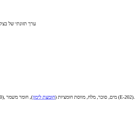
ערך תזונתי של בצק 
), חומר משמר (E-202).
), מרגרינה (מכיל חומר משמר E-200), מים, סוכר, מלח, מווסת חומציות (
חומצת לימון