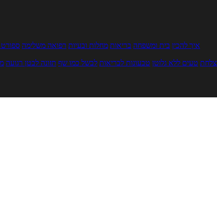
איך להכין
בית ומשפחה
בריאות
מחלות ובעיות
רפואה משלימה
ספורט ו
צלחת
טעים ללא גלוטן
טבעונות לבריאות
לבשל כמו שף
תזונה לבטן רגועה
מר