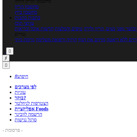
מחשבוני הריון ולידה
מחשבון הריון
מחשבון ביוץ
כתבות
כתבות
ערוצי תוכן
כושר גופני
נשים, הריון ולידה
טיפים והמלצות
חדשות אוכל ובריאות
טורים
זים ללא דיאטה
מזיזים את הגוף
הרזיה ורפואה משלימה
גורמה ביתי



חיפוש

לפי מצרכים
עוגיות
בוקר?
הצטרפות לניוזלטר
אפליקציית Foods
הרשמה לוובינר
סרגל נגישות
- פרסומת -