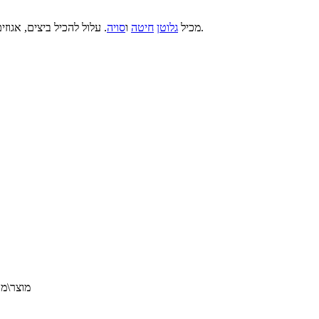
. הוכשר כדין לייצור פרווה.
מכיל
גלוטן
חיטה
ו
סויה
. עלול להכיל ביצים, אגוז
מוצר\מאכל זה עודכ