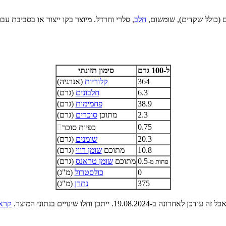
ים (כולל שקדים), שומשום,
חלב
, סלרי וחרדל. מיוצר בקו ייצור או בסביבת ע
ל-100 גרם
סימון תזונתי
364
קלוריות
(אנרגיה)
6.3
חלבונים
(גרם)
38.9
פחמימות
(גרם)
2.3
מתוכן
סוכרים
(גרם)
0.75
כפיות סוכר

20.3
שומנים
(גרם)
10.8
מתוכם
שומן רווי
(גרם)
0.5
מתוכם
שומן טראנס
(גרם)
פחות מ-
0
כולסטרול
(מ"ג)
375
נתרן
(מ"ג)
ן לאחרונה ב-19.08.2024. ייתכן וחלו שינויים בנתוני המוצר.
קרא 