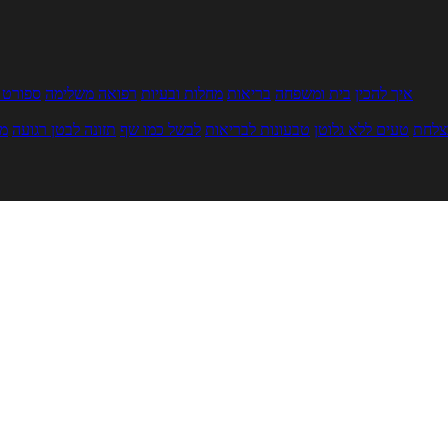
איך להכין
בית ומשפחה
בריאות
מחלות ובעיות
רפואה משלימה
ספורט ו
צלחת
טעים ללא גלוטן
טבעונות לבריאות
לבשל כמו שף
תזונה לבטן רגועה
מר