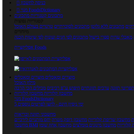
כניסה לחשבון

מנוי FoodsDictionary

מתכונים
קטגוריות מתכונים
קטגוריות נפוצות
קים
מתכונים ללא גלוטן
מתכונים לסוכרתיים
טרנדים בעולם האוכל
מיוחדים
מאכלי עדות
ספרי בישול
מתכונים לפי חגים ועונות
לפי שיטות הכנה
אפליקציית Foods
מוצרים ומאכלים
מוצרים ומאכלים
מילון האוכל
פריטי תזונה
ערכים תזונתיים
חיפוש ע"פ רכיבים
מכילים הכי הרבה
מחשבון קלוריות
מחשבון קלוריות
מנוי FoodsDictionary
5 ימי ניסיון חינם - לחצו לפרטים נוספים
מחשבוני תזונה ובריאות
ת
מחשבון שריפת קלוריות
מחשבון דופק מטרה
יחס מותניים לירכיים
 קלוריות
מחשבון מינונים מומלצים
מחשבון אחוז שומן
מחשבון BMI