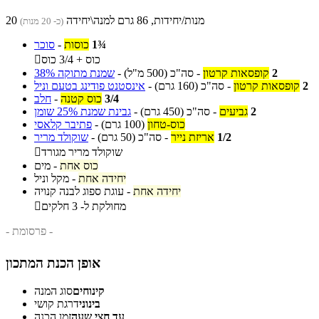
20 מנות/יחידות, 86 גרם למנה\יחידה
(כ- 20 מנות)
1¾
כוסות
-
סוכר
כוס + 3/4 כוס

2
קופסאות קרטון
-
סה"כ
(500 מ"ל)
-
שמנת מתוקה 38%
2
קופסאות קרטון
-
סה"כ
(160 גרם)
-
אינסטנט פודינג בטעם וניל
3/4
כוס קטנה
-
חלב
2
גביעים
-
סה"כ
(450 גרם)
-
גבינת שמנת 25% שומן
כוס-טחון
(100 גרם)
-
פתיבר קלאסי
1/2
אריזת נייר
-
סה"כ
(50 גרם)
-
שוקולד מריר
שוקולד מריר מגורד

כוס אחת
-
מים
יחידה אחת
-
מקל וניל
יחידה אחת
-
עוגת ספוג לבנה קנויה
מחולקת ל- 3 חלקים

- פרסומת -
אופן הכנת המתכון
קינוחים
סוג המנה
בינוני
דרגת קושי
עד חצי שעה
זמן הכנה