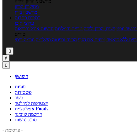
מחשבוני הריון ולידה
מחשבון הריון
מחשבון ביוץ
כתבות
כתבות
ערוצי תוכן
כושר גופני
נשים, הריון ולידה
טיפים והמלצות
חדשות אוכל ובריאות
טורים
זים ללא דיאטה
מזיזים את הגוף
הרזיה ורפואה משלימה
גורמה ביתי



חיפוש

עוגיות
פשטידות
בשר
הצטרפות לניוזלטר
אפליקציית Foods
הרשמה לוובינר
סרגל נגישות
- פרסומת -