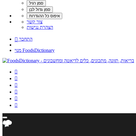
צור קשר
הצהרת נגישות
התחבר

מנוי FoodsDictionary





