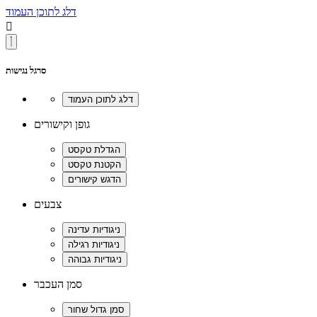
דלג לתוכן העמוד

סרגל נגישות
גופן וקישורים
צבעים
סמן העכבר