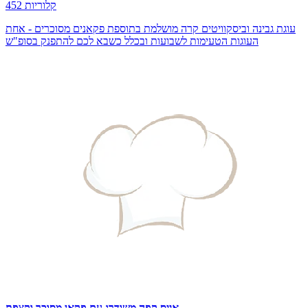
452 קלוריות
עוגת גבינה וביסקוויטים קרה מושלמת בתוספת פקאנים מסוכרים - אחת
העוגות הטעימות לשבועות ובכלל כשבא לכם להתפנק בסופ"ש
אייס קפה משודרג עם פקאן מסוכר וקצפת