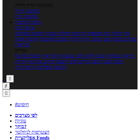
מחשבוני הריון ולידה
מחשבון הריון
מחשבון ביוץ
כתבות
כתבות
ערוצי תוכן
איך להכין
בית ומשפחה
בריאות
מחלות ובעיות
רפואה משלימה
ספורט וכושר גופני
נשים, הריון ולידה
טיפים והמלצות
חדשות אוכל
ובריאות
טורים
בריאות בצלחת
טעים ללא גלוטן
טבעונות לבריאות
לבשל כמו שף
תזונה לבטן רגועה
מרזים ללא דיאטה
מזיזים את הגוף
הרזיה
ורפואה משלימה
גורמה ביתי



חיפוש

לפי מצרכים
עוגיות
בוקר?
הצטרפות לניוזלטר
אפליקציית Foods