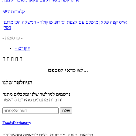
587 קלוריות
אייס קפה פקאן מושלם עם קצפת וסירופ שוקולד - המשקה הכי מרענן
בקיץ
- פרסומת -
« הקודם





לא כדאי לפספס...
הניוזלטר שלנו
נרשמים לניוזלטר שלנו ומקבלים מתנה
חוברת מתכונים מהירים לדיאטה!
FoodsDictionary
בריאות, תזונה, מתכונים, כלים לדיאטה ומחשבונים