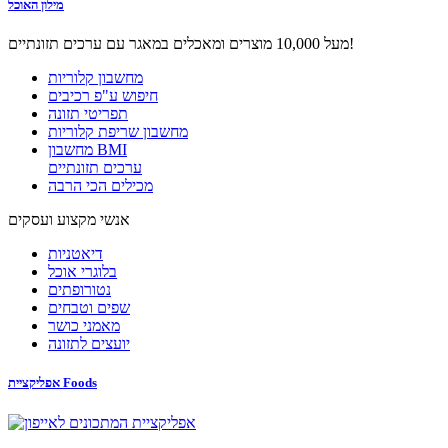
מילון האוכל
מעל 10,000 מוצרים ומאכלים במאגר עם ערכים תזונתיים!
מחשבון קלוריות
חיפוש ע"פ רכיבים
תפריטי תזונה
מחשבון שריפת קלוריות
מחשבון BMI
ערכים תזונתיים
מכילים הכי הרבה
אנשי מקצוע ועסקים
דיאטניות
בלוגרי אוכל
נטורופתים
שפים וטבחים
מאמני כושר
יועצים לתזונה
אפליקציית Foods