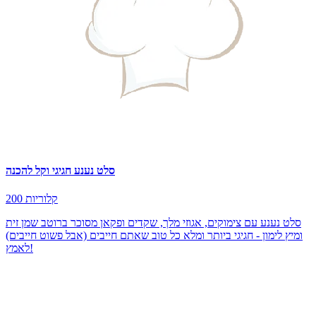
סלט נענע חגיגי וקל להכנה
200 קלוריות
סלט נענע עם צימוקים, אגוזי מלך, שקדים ופקאן מסוכר ברוטב שמן זית
ומיץ לימון - חגיגי ביותר ומלא כל טוב שאתם חייבים (אבל פשוט חייבים)
לאמץ!