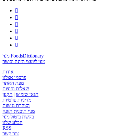






מנוי FoodsDictionary
מנוי ליועצי תזונה וכושר
אודות
פרסמו אצלנו
מפת האתר
שאלות נפוצות
תנאי שימוש
|
תקנון
מדיניות פרטיות
הצהרת נגישות
מנוי תוכנית תזונה
בקשת ביטול מנוי
הבלוג שלנו
RSS
צור קשר