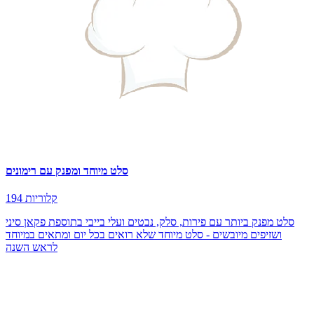
סלט מיוחד ומפנק עם רימונים
194 קלוריות
סלט מפנק ביותר עם פירות, סלק, נבטים ועלי בייבי בתוספת פקאן סיני
ושזיפים מיובשים - סלט מיוחד שלא רואים בכל יום ומתאים במיוחד
לראש השנה