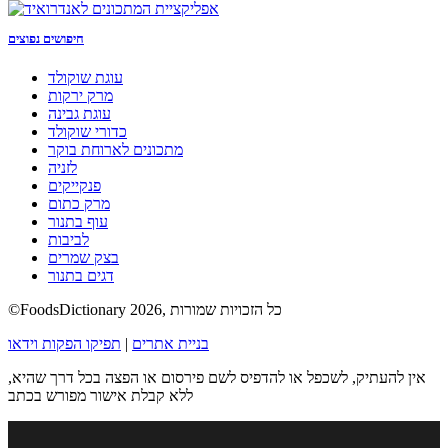
חיפושים נפוצים
עוגת שוקולד
מרק ירקות
עוגת גבינה
כדורי שוקולד
מתכונים לארוחת בוקר
לזניה
פנקייקים
מרק כתום
עוף בתנור
לביבות
בצק שמרים
דגים בתנור
©FoodsDictionary 2026, כל הזכויות שמורות
בניית אתרים
|
תפיקו הפקות וידאו
אין להעתיק, לשכפל או להדפיס לשם פירסום או הפצה בכל דרך שהיא,
ללא קבלת אישור מפורש בכתב