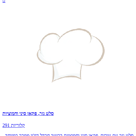

סלט גזר, פקאן סיני וחמוציות
291 קלוריות
סלט גזר עם עירית, פקאן סיני וחמוציות ברוטב חרדל דיז'ון ממכר במיוחד -