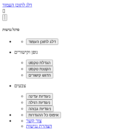
דלג לתוכן העמוד

סרגל נגישות
גופן וקישורים
צבעים
צור קשר
הצהרת נגישות