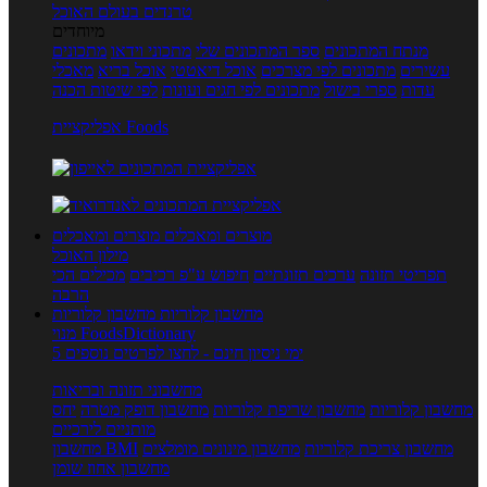
טרנדים בעולם האוכל
מיוחדים
מנתח המתכונים
ספר המתכונים שלי
מתכוני וידאו
מתכונים
עשירים
מתכונים לפי מצרכים
אוכל דיאטטי
אוכל בריא
מאכלי
עדות
ספרי בישול
מתכונים לפי חגים ועונות
לפי שיטות הכנה
אפליקציית Foods
מוצרים ומאכלים
מוצרים ומאכלים
מילון האוכל
תפריטי תזונה
ערכים תזונתיים
חיפוש ע"פ רכיבים
מכילים הכי
הרבה
מחשבון קלוריות
מחשבון קלוריות
מנוי FoodsDictionary
5 ימי ניסיון חינם - לחצו לפרטים נוספים
מחשבוני תזונה ובריאות
מחשבון קלוריות
מחשבון שריפת קלוריות
מחשבון דופק מטרה
יחס
מותניים לירכיים
מחשבון צריכת קלוריות
מחשבון מינונים מומלצים
מחשבון BMI
מחשבון אחוז שומן