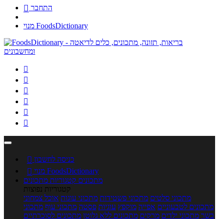
התחבר

מנוי FoodsDictionary






כניסה לחשבון

מנוי FoodsDictionary

מתכונים
קטגוריות מתכונים
קטגוריות נפוצות
מתכוני סלטים
מתכוני פשטידות
מתכוני עוגות
אוכל צמחוני
מתכונים לטבעוניים
אפייה
מוקפץ
עוגיות
פסטה
מתכוני עוף
מתכוני
בשר
מתכוני ילדים
מרקים
מתכונים ללא גלוטן
מתכונים לסוכרתיים