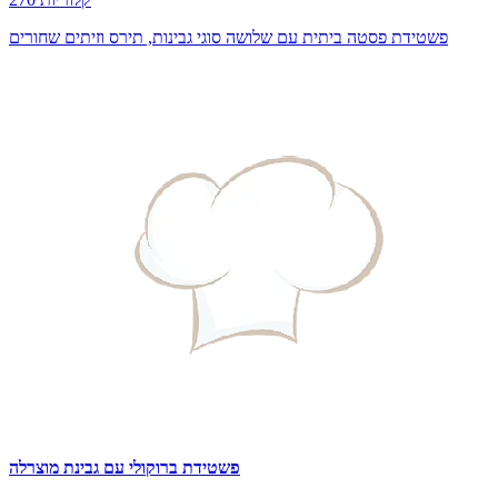
פשטידת פסטה ביתית עם שלושה סוגי גבינות, תירס וזיתים שחורים
פשטידת ברוקולי עם גבינת מוצרלה