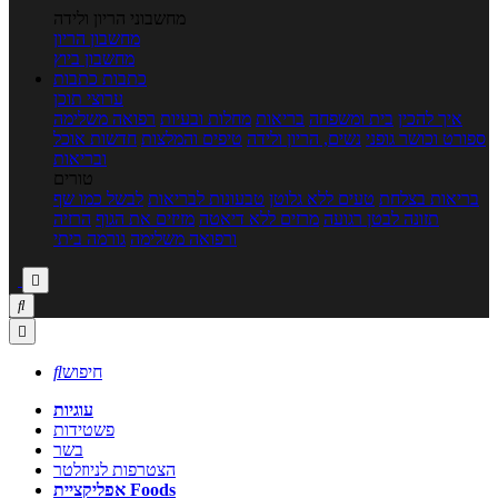
מחשבוני הריון ולידה
מחשבון הריון
מחשבון ביוץ
כתבות
כתבות
ערוצי תוכן
איך להכין
בית ומשפחה
בריאות
מחלות ובעיות
רפואה משלימה
ספורט וכושר גופני
נשים, הריון ולידה
טיפים והמלצות
חדשות אוכל
ובריאות
טורים
בריאות בצלחת
טעים ללא גלוטן
טבעונות לבריאות
לבשל כמו שף
תזונה לבטן רגועה
מרזים ללא דיאטה
מזיזים את הגוף
הרזיה
ורפואה משלימה
גורמה ביתי



חיפוש

עוגיות
פשטידות
בשר
הצטרפות לניוזלטר
אפליקציית Foods