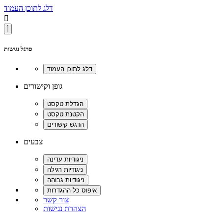
דלג לתוכן העמוד

סרגל נגישות
גופן וקישורים
צבעים
צור קשר
הצהרת נגישות