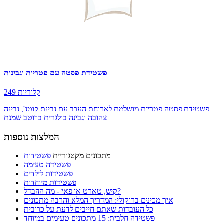
פשטידת פסטה עם פטריות וגבינות
249 קלוריות
פשטידת פסטה פטריות מושלמת לארוחת הערב עם גבינת קוטג', גבינה
צהובה וגבינה בולגרית ברוטב שמנת
המלצות נוספות
מתכונים מקטגוריית
פשטידות
פשטידה טעימה
פשטידות לילדים
פשטידות מיוחדות
קיש, טארט או פאי - מה ההבדל?
איך מכינים ברוקולי: המדריך המלא והרבה מתכונים
כל העובדות שאתם חייבים לדעת על כרובית
פשטידה חלבית: 15 מתכונים טעימים במיוחד