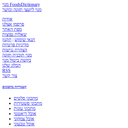
מנוי FoodsDictionary
מנוי ליועצי תזונה וכושר
אודות
פרסמו אצלנו
מפת האתר
שאלות נפוצות
תנאי שימוש
|
תקנון
מדיניות פרטיות
הצהרת נגישות
מנוי תוכנית תזונה
בקשת ביטול מנוי
הבלוג שלנו
RSS
צור קשר
קטגוריות מתכונים
מתכוני סלטים
מתכוני פשטידות
מתכוני עוגות
אוכל דיאטטי
אוכל צמחוני
אוכל טבעוני