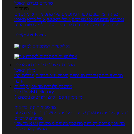
טרנדים בעולם האוכל
מיוחדים
מנתח המתכונים
ספר המתכונים שלי
מתכוני וידאו
מתכונים
עשירים
מתכונים לפי מצרכים
אוכל דיאטטי
אוכל בריא
מאכלי
עדות
ספרי בישול
מתכונים לפי חגים ועונות
לפי שיטות הכנה
אפליקציית Foods
מוצרים ומאכלים
מוצרים ומאכלים
מילון האוכל
תפריטי תזונה
ערכים תזונתיים
חיפוש ע"פ רכיבים
מכילים הכי
הרבה
מחשבון קלוריות
מחשבון קלוריות
מנוי FoodsDictionary
5 ימי ניסיון חינם - לחצו לפרטים נוספים
מחשבוני תזונה ובריאות
מחשבון קלוריות
מחשבון שריפת קלוריות
מחשבון דופק מטרה
יחס
מותניים לירכיים
מחשבון צריכת קלוריות
מחשבון מינונים מומלצים
מחשבון BMI
מחשבון אחוז שומן