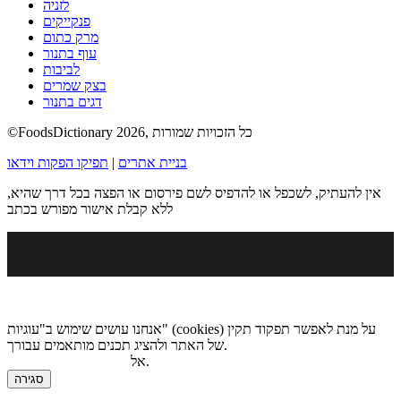
לזניה
פנקייקים
מרק כתום
עוף בתנור
לביבות
בצק שמרים
דגים בתנור
©FoodsDictionary 2026, כל הזכויות שמורות
בניית אתרים
|
תפיקו הפקות וידאו
אין להעתיק, לשכפל או להדפיס לשם פירסום או הפצה בכל דרך שהיא,
ללא קבלת אישור מפורש בכתב
אנחנו עושים שימוש ב"עוגיות" (cookies) על מנת לאפשר תפקוד תקין
של האתר ולהציג תכנים מותאמים עבורך.
.
אל
מדיניות הגנת הפרטיות
סגירה