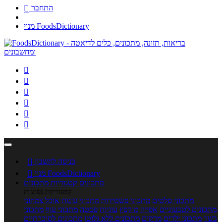
התחבר

מנוי FoodsDictionary






כניסה לחשבון

מנוי FoodsDictionary

מתכונים
קטגוריות מתכונים
קטגוריות נפוצות
מתכוני סלטים
מתכוני פשטידות
מתכוני עוגות
אוכל צמחוני
מתכונים לטבעוניים
אפייה
מוקפץ
עוגיות
פסטה
מתכוני עוף
מתכוני
בשר
מתכוני ילדים
מרקים
מתכונים ללא גלוטן
מתכונים לסוכרתיים