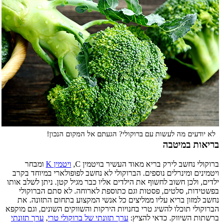
לא יודעים מה לעשות עם ברוקולי? הגעתם אל המקום הנכון!
בריאות במיטבה
ברוקולי נחשב לירק בריא מאוד העשיר בויטמין C,
ויטמין K
ומבחר
ויטמינים ומינרלים נוספים. הברוקולי לא נחשב לפופולארי במיוחד בקרב
ילדים, ולכן חשוב לחשוף את הילדים אליו כבר מגיל קטן. ניתן לשלב אותו
בפשטידות, סלטים, פסטות וגם כתוספת לארוחה. לא סתם הברוקולי
נחשב למזון בריא עליו ממליצים כל אנשי המקצוע בתחום התזונה. את
הברוקולי תוכלו להשיג טרי בחנויות הירקות והשווקים השונים, וגם מוקפא
ברשתות השיווק. כדאי להציץ:
ערך תזונתי של ברוקולי טרי
,
ערך תזונתי