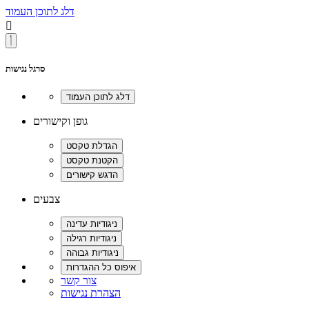
דלג לתוכן העמוד

סרגל נגישות
גופן וקישורים
צבעים
צור קשר
הצהרת נגישות