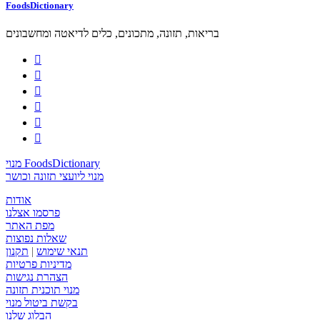
FoodsDictionary
בריאות, תזונה, מתכונים, כלים לדיאטה ומחשבונים






מנוי FoodsDictionary
מנוי ליועצי תזונה וכושר
אודות
פרסמו אצלנו
מפת האתר
שאלות נפוצות
תנאי שימוש
|
תקנון
מדיניות פרטיות
הצהרת נגישות
מנוי תוכנית תזונה
בקשת ביטול מנוי
הבלוג שלנו