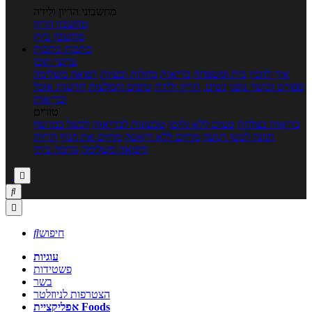
מחשבוני הריון ולידה
מחשבון הריון
מחשבון ביוץ
כתבות
כתבות
ערוצי תוכן
איך להכין
בית ומשפחה
בריאות
מחלות ובעיות
רפואה משלימה
ספורט וכושר גופני
נשים, הריון ולידה
טיפים והמלצות
חדשות אוכל
ובריאות
טורים
בריאות בצלחת
טעים ללא גלוטן
טבעונות לבריאות
לבשל כמו שף
תזונה לבטן רגועה
מרזים ללא דיאטה
מזיזים את הגוף
הרזיה
ורפואה משלימה
גורמה ביתי



חיפוש

עוגיות
פשטידות
בשר
הצטרפות לניוזלטר
אפליקציית Foods