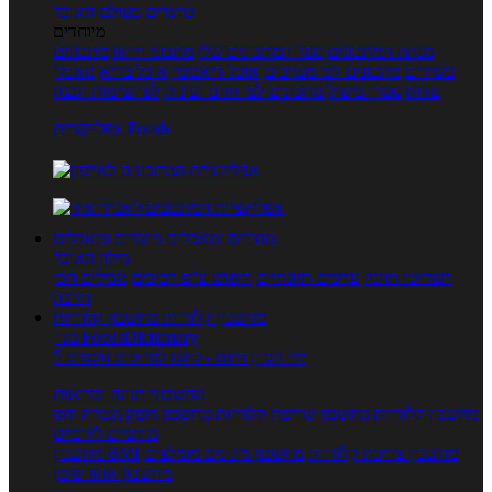
טרנדים בעולם האוכל
מיוחדים
מנתח המתכונים
ספר המתכונים שלי
מתכוני וידאו
מתכונים
עשירים
מתכונים לפי מצרכים
אוכל דיאטטי
אוכל בריא
מאכלי
עדות
ספרי בישול
מתכונים לפי חגים ועונות
לפי שיטות הכנה
אפליקציית Foods
מוצרים ומאכלים
מוצרים ומאכלים
מילון האוכל
תפריטי תזונה
ערכים תזונתיים
חיפוש ע"פ רכיבים
מכילים הכי
הרבה
מחשבון קלוריות
מחשבון קלוריות
מנוי FoodsDictionary
5 ימי ניסיון חינם - לחצו לפרטים נוספים
מחשבוני תזונה ובריאות
מחשבון קלוריות
מחשבון שריפת קלוריות
מחשבון דופק מטרה
יחס
מותניים לירכיים
מחשבון צריכת קלוריות
מחשבון מינונים מומלצים
מחשבון BMI
מחשבון אחוז שומן