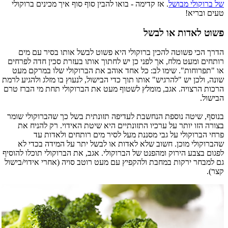
של ברוקולי מבושל
. אז קדימה - בואו להבין סוף סוף איך מכינים ברוקולי
טעים ובריא!
פשוט לאדות או לבשל
הדרך הכי פשוטה להכין ברוקולי היא פשוט לבשל אותו בסיר עם מים
רותחים ומעט מלח, אך לפני כן יש לחתוך אותו בעזרת סכין חדה לפרחים
או "תפרוחות". שימו לב: כל אחד אוהב את הברוקולי שלו במרקם מעט
שונה, ולכן יש "להרגיש" אותו תוך כדי הבישול, לנעוץ בו מזלג ולהגיע לרמת
הרכות הרצויה. אגב, מומלץ לשטוף מעט את הברוקולי תחת מי הברז טרם
הבישול.
בנוסף, שיטה נוספת הנחשבת לעדיפה תזונתית בשל כך שהברוקולי שומר
בצורה הזו יותר על ערכיו התזונתיים היא שיטת האידוי. רק להניח את
פרחי הברוקולי על גבי מסננת מעל לסיר מים רותחים ולאדות עד
שהברוקולי מוכן. חשוב שלא לאדות או לבשל יתר על המידה בכדי לא
לפגום בצבע הירוק ומהפנט של הברוקולי. אגב, את הברוקולי תוכלו להוסיף
גם למבחר ירקות במחבת ולהקפיץ עם מעט רוטב סויה (אחרי אידוי/בישול
קצר).