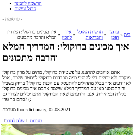
הרשמה לוובינר
סרגל נגישות
- פרסומת -
ערוצי
חדשות האוכל
איך
איך מכינים ברוקולי: המדריך
בית
»
»
»
»
תוכן
והבריאות
להכין
המלא והרבה מתכונים
איך מכינים ברוקולי: המדריך המלא
והרבה מתכונים
אתם אוהבים להתענג על פשטידת ברוקולי, מתים על מרק ברוקולי
מוקרם ולא יכולים בלי להוסיף כמה תפרחות ברוקולי לפסטה שלכם, אבל
לא יודעים איך בכלל מתחילים להתעסק עם הכנת ברוקולי? בדיוק בשביל
זה התכנסנו כאן עם המדריך המלא שילמד אתכם איך מכינים ברוקולי
בקלות ובמהירות. אגב, הידעתם שאת הברוקולי אתם יכולים לצרוך גם
סתם כך טרי? (:
, 02.08.2021
מערכת foodsdictionary
תגובות

שלח לחבר
