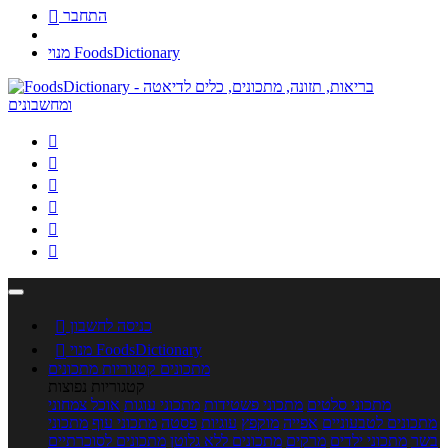
התחבר

מנוי FoodsDictionary






כניסה לחשבון

מנוי FoodsDictionary

מתכונים
קטגוריות מתכונים
קטגוריות נפוצות
מתכוני סלטים
מתכוני פשטידות
מתכוני עוגות
אוכל צמחוני
מתכונים לטבעוניים
אפייה
מוקפץ
עוגיות
פסטה
מתכוני עוף
מתכוני
בשר
מתכוני ילדים
מרקים
מתכונים ללא גלוטן
מתכונים לסוכרתיים