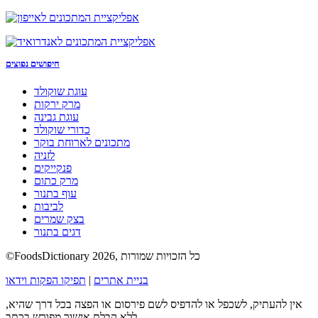
חיפושים נפוצים
עוגת שוקולד
מרק ירקות
עוגת גבינה
כדורי שוקולד
מתכונים לארוחת בוקר
לזניה
פנקייקים
מרק כתום
עוף בתנור
לביבות
בצק שמרים
דגים בתנור
©FoodsDictionary 2026, כל הזכויות שמורות
בניית אתרים
|
תפיקו הפקות וידאו
אין להעתיק, לשכפל או להדפיס לשם פירסום או הפצה בכל דרך שהיא,
ללא קבלת אישור מפורש בכתב