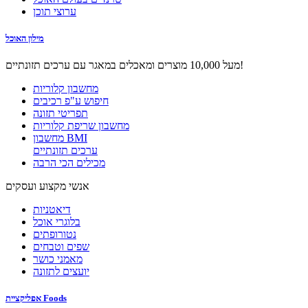
ערוצי תוכן
מילון האוכל
מעל 10,000 מוצרים ומאכלים במאגר עם ערכים תזונתיים!
מחשבון קלוריות
חיפוש ע"פ רכיבים
תפריטי תזונה
מחשבון שריפת קלוריות
מחשבון BMI
ערכים תזונתיים
מכילים הכי הרבה
אנשי מקצוע ועסקים
דיאטניות
בלוגרי אוכל
נטורופתים
שפים וטבחים
מאמני כושר
יועצים לתזונה
אפליקציית Foods