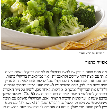
גם טעים וגם בריא מאוד
אפייה בתנור
אם אתם פחות בעניין של לבשל ברוקולי או לאדות ברוקולי ואתם רוצים
אותו עם קצת יותר טוויסט וקראנצ'יות - אין כמו לאפות ברוקולי בתנור.
יחד עם זאת, אם תאפו את הברוקולי מבלי לחלוט אותו לפני - הוא עדיין
יהיה קשה מדי. לכן, טרם האפייה יש לשטוף מעט כמובן, לחתוך לפרחים
ולחלוט את הברוקולי למשך כ- 5 דקות. לאחר מכן, להניח על נייר האפייה
בתבנית, לתבל לפי הטעם ולאפות בתנור בחום של 170-180 מעלות למשך
כרבע שעה או עד לרמת הרכות הרצויה. אגב, הברוקולי מושלם עם תיבול
מינימליסטי של מלח גס, פלפל שחור גרוס ושמן זית (אפשר לזלף גם מעט
מיץ לימון סחוט טרי מעל). אנחנו גם אוהבים להוסיף שיני שום כתושות או