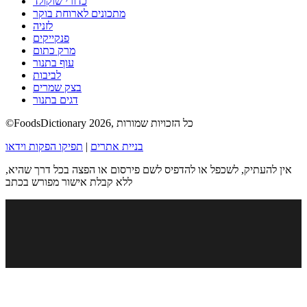
כדורי שוקולד
מתכונים לארוחת בוקר
לזניה
פנקייקים
מרק כתום
עוף בתנור
לביבות
בצק שמרים
דגים בתנור
©FoodsDictionary 2026, כל הזכויות שמורות
בניית אתרים
|
תפיקו הפקות וידאו
אין להעתיק, לשכפל או להדפיס לשם פירסום או הפצה בכל דרך שהיא,
ללא קבלת אישור מפורש בכתב