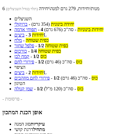
6 מנות/יחידות, 279 גרם למנה\יחידה
(תלוי בגודל השניצלים)
השניצלים
יחידה בינונית
(354 גרם)
-
ברוקולי
יחידות בינוניות
-
סה"כ
(676 גרם)
4
-
תפוחי אדמה
L
יחידות
3
-
ביצים
כפית שטוחה
-
מלח
כפית שטוחה
1/2
-
פלפל שחור
כפית שטוחה
1/4
-
כורכום
כוס
1/2
-
קמח לבן
כוס
-
סה"כ
(46 גרם)
1/2
-
פירורי לחם
הציפוי
L
יחידות
2
-
ביצים
כוס
-
סה"כ
(46 גרם)
1/2
-
פירורי לחם מוזהבים
הטיגון
כוס
-
סה"כ
(120 מ"ל)
1/2
-
שמן קנולה
- פרסומת -
אופן הכנת המתכון
עיקריות
סוג המנה
מתחיל
דרגת קושי