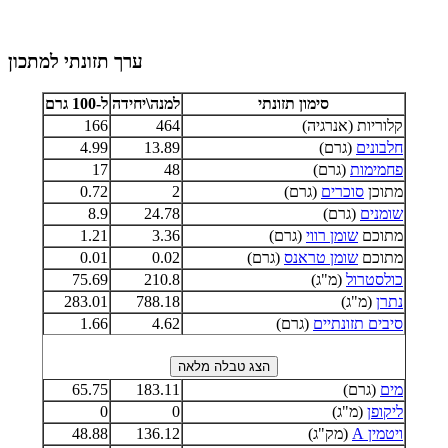
ערך תזונתי למתכון
סימון תזונתי
למנה\יחידה
ל-100 גרם
קלוריות (אנרגיה)
464
166
חלבונים
(גרם)
13.89
4.99
פחמימות
(גרם)
48
17
מתוכן
סוכרים
(גרם)
2
0.72
שומנים
(גרם)
24.78
8.9
מתוכם
שומן רווי
(גרם)
3.36
1.21
מתוכם
שומן טראנס
(גרם)
0.02
0.01
כולסטרול
(מ"ג)
210.8
75.69
נתרן
(מ"ג)
788.18
283.01
סיבים תזונתיים
(גרם)
4.62
1.66
מים
(גרם)
183.11
65.75
ליקופן
(מ"ג)
0
0
ויטמין A
(מק"ג)
136.12
48.88