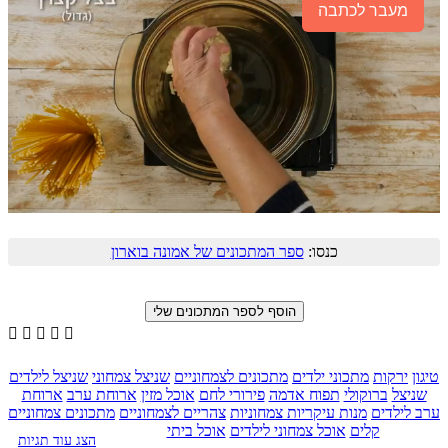
מעבר לכתבה
כנסו:
ספר המתכונים של אמונה בוארון





טיגון
ירקות
מתכוני ילדים
מתכונים לצמחוניים
שניצל צמחוני
שניצל לילדים
שניצל
ברוקולי
תפוח אדמה
פירורי לחם
אוכל מזין
ארוחת ערב
ארוחת
ערב לילדים
מנות עיקריות צמחוניות
צהריים לצמחוניים
מתכונים צמחוניים
קלים
אוכל צמחוני לילדים
אוכל ביתי
הצג עוד תגיות