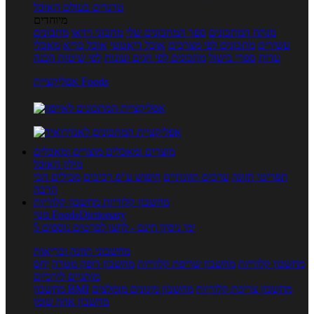
טרנדים בעולם האוכל
מיוחדים
מנתח המתכונים
ספר המתכונים שלי
מתכוני וידאו
מתכונים
עשירים
מתכונים לפי מצרכים
אוכל דיאטטי
אוכל בריא
מאכלי
עדות
ספרי בישול
מתכונים לפי חגים ועונות
לפי שיטות הכנה
אפליקציית Foods
מוצרים ומאכלים
מוצרים ומאכלים
מילון האוכל
תפריטי תזונה
ערכים תזונתיים
חיפוש ע"פ רכיבים
מכילים הכי
הרבה
מחשבון קלוריות
מחשבון קלוריות
מנוי FoodsDictionary
5 ימי ניסיון חינם - לחצו לפרטים נוספים
מחשבוני תזונה ובריאות
מחשבון קלוריות
מחשבון שריפת קלוריות
מחשבון דופק מטרה
יחס
מותניים לירכיים
מחשבון צריכת קלוריות
מחשבון מינונים מומלצים
מחשבון BMI
מחשבון אחוז שומן