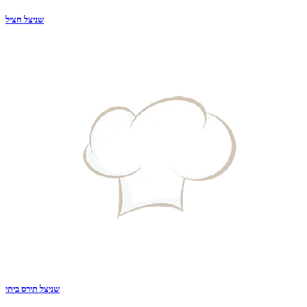
שניצל חציל
שניצל תירס ביתי