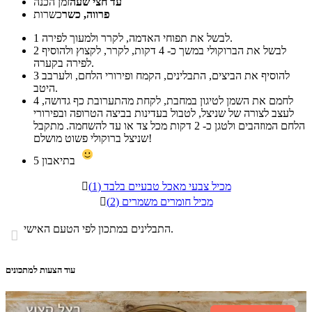
עד חצי שעה
זמן הכנה
פרווה, כשר
כשרות
לבשל את תפוחי האדמה, לקרר ולמעוך לפירה.
1
לבשל את הברוקולי במשך כ- 4 דקות, לקרר, לקצוץ ולהוסיף
2
לפירה בקערה.
להוסיף את הביצים, התבלינים, הקמח ופירורי הלחם, ולערבב
3
היטב.
לחמם את השמן לטיגון במחבת, לקחת מהתערובת כף גדושה,
4
לעצב לצורה של שניצל, לטבול בעדינות בביצה הטרופה ובפירורי
הלחם המוזהבים ולטגן כ- 2 דקות מכל צד או עד להשחמה. מתקבל
שניצל ברוקולי פשוט מושלם!
בתיאבון
5
מכיל צבעי מאכל טבעיים בלבד (1)

מכיל חומרים משמרים (2)

התבלינים במתכון לפי הטעם האישי.

עוד הצעות למתכונים