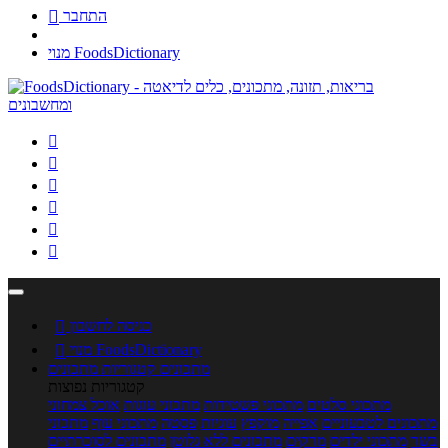
התחבר

מנוי FoodsDictionary






כניסה לחשבון

מנוי FoodsDictionary

מתכונים
קטגוריות מתכונים
קטגוריות נפוצות
מתכוני סלטים
מתכוני פשטידות
מתכוני עוגות
אוכל צמחוני
מתכונים לטבעוניים
אפייה
מוקפץ
עוגיות
פסטה
מתכוני עוף
מתכוני
בשר
מתכוני ילדים
מרקים
מתכונים ללא גלוטן
מתכונים לסוכרתיים