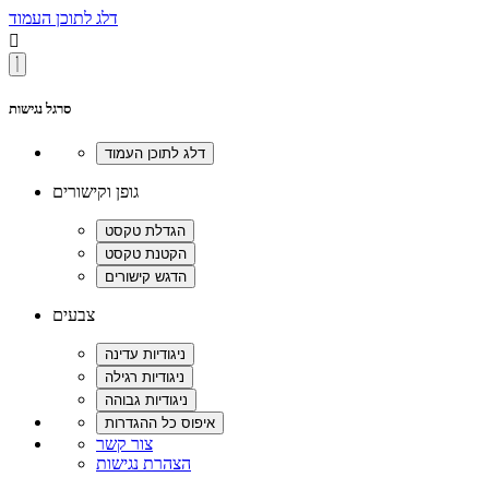
דלג לתוכן העמוד

סרגל נגישות
גופן וקישורים
צבעים
צור קשר
הצהרת נגישות