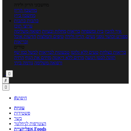
מחשבוני הריון ולידה
מחשבון הריון
מחשבון ביוץ
כתבות
כתבות
ערוצי תוכן
איך להכין
בית ומשפחה
בריאות
מחלות ובעיות
רפואה משלימה
ספורט וכושר גופני
נשים, הריון ולידה
טיפים והמלצות
חדשות אוכל
ובריאות
טורים
בריאות בצלחת
טעים ללא גלוטן
טבעונות לבריאות
לבשל כמו שף
תזונה לבטן רגועה
מרזים ללא דיאטה
מזיזים את הגוף
הרזיה
ורפואה משלימה
גורמה ביתי



חיפוש

עוגיות
פשטידות
בשר
הצטרפות לניוזלטר
אפליקציית Foods