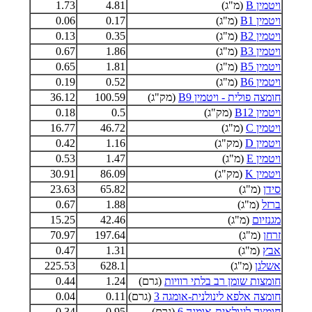
ויטמין B
(מ"ג)
4.81
1.73
ויטמין B1
(מ"ג)
0.17
0.06
ויטמין B2
(מ"ג)
0.35
0.13
ויטמין B3
(מ"ג)
1.86
0.67
ויטמין B5
(מ"ג)
1.81
0.65
ויטמין B6
(מ"ג)
0.52
0.19
חומצה פולית - ויטמין B9
(מק"ג)
100.59
36.12
ויטמין B12
(מק"ג)
0.5
0.18
ויטמין C
(מ"ג)
46.72
16.77
ויטמין D
(מק"ג)
1.16
0.42
ויטמין E
(מ"ג)
1.47
0.53
ויטמין K
(מק"ג)
86.09
30.91
סידן
(מ"ג)
65.82
23.63
ברזל
(מ"ג)
1.88
0.67
מגנזיום
(מ"ג)
42.46
15.25
זרחן
(מ"ג)
197.64
70.97
אבץ
(מ"ג)
1.31
0.47
אשלגן
(מ"ג)
628.1
225.53
חומצות שומן רב בלתי רוויות
(גרם)
1.24
0.44
חומצה אלפא לינולנית-אומגה 3
(גרם)
0.11
0.04
חומצה לינולאית-אומגה 6
(גרם)
0.95
0.34