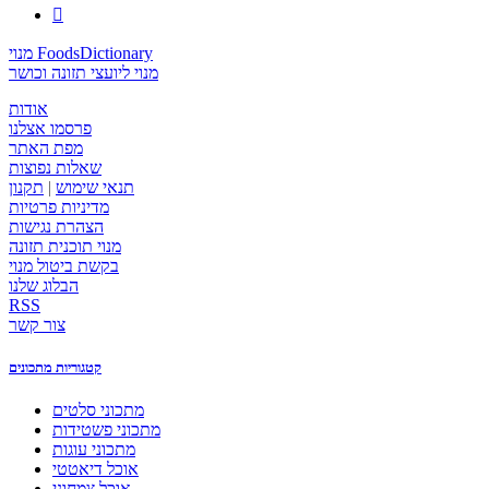

מנוי FoodsDictionary
מנוי ליועצי תזונה וכושר
אודות
פרסמו אצלנו
מפת האתר
שאלות נפוצות
תנאי שימוש
|
תקנון
מדיניות פרטיות
הצהרת נגישות
מנוי תוכנית תזונה
בקשת ביטול מנוי
הבלוג שלנו
RSS
צור קשר
קטגוריות מתכונים
מתכוני סלטים
מתכוני פשטידות
מתכוני עוגות
אוכל דיאטטי
אוכל צמחוני