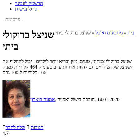
הרשמה לוובינר
סרגל נגישות
- פרסומת -
שניצל ברוקולי
בית
»
מתכונים ואוכל
»
שניצל ברוקולי ביתי
ביתי
שניצל ברוקולי צמחוני, טעים, מזין ובריא יותר לילדים - יכול להחליף את
השניצל של הצהריים וגם להוות ארוחת ערב טעימה, 464 קלוריות למנה,
166 קלוריות ל-100 גרם
, 14.01.2020
, חובבת בישול ואפייה
אמונה בוארון
תגובות

שלח לחבר

4.7