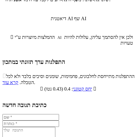
שף AI
דיאטנית AI
ולכן אין להסתמך עליהן, עלולות להיות
ההמלצות מיוצרות ע"י

AI
טעויות
התפלגות ערך תזונתי במתכון
התפלגות ערך תזונתי במתכון

ההתפלגות מתייחסת לחלבונים, פחמימות, שומנים וסיבים בלבד ולא לכל
סיבים
.
הטבלה.
קרא עוד
פחמימות
חלבונים
שומנים
תזונתיים

: 0.4 (0.43 נטו)
יחס קטוגני

5.1%
27.2%
15.2%
52.5%
כתיבת תגובה חדשה