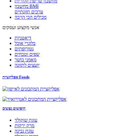
מחשבון שריפת קלוריות
מחשבון BMI
ערכים תזונתיים
מכילים הכי הרבה
אנשי מקצוע ועסקים
דיאטניות
בלוגרי אוכל
נטורופתים
שפים וטבחים
מאמני כושר
יועצים לתזונה
אפליקציית Foods
חיפושים נפוצים
עוגת שוקולד
מרק ירקות
עוגת גבינה