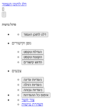
דלג לתוכן העמוד

סרגל נגישות
גופן וקישורים
צבעים
צור קשר
הצהרת נגישות