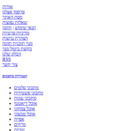
אודות
פרסמו אצלנו
מפת האתר
שאלות נפוצות
תנאי שימוש
|
תקנון
מדיניות פרטיות
הצהרת נגישות
מנוי תוכנית תזונה
בקשת ביטול מנוי
הבלוג שלנו
RSS
צור קשר
קטגוריות מתכונים
מתכוני סלטים
מתכוני פשטידות
מתכוני עוגות
אוכל דיאטטי
אוכל צמחוני
אוכל טבעוני
אפייה
מרקים
עוגיות