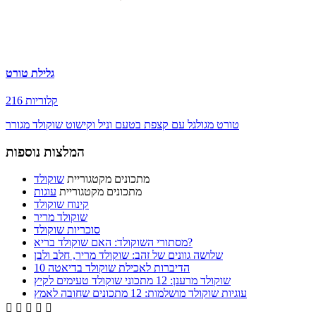
גלילת טורט
216 קלוריות
טורט מגולגל עם קצפת בטעם וניל וקישוט שוקולד מגורר
המלצות נוספות
מתכונים מקטגוריית
שוקולד
מתכונים מקטגוריית
עוגות
קינוח שוקולד
שוקולד מריר
סוכריות שוקולד
מסתורי השוקולד: האם שוקולד בריא?
שלושה גוונים של זהב: שוקולד מריר, חלב ולבן
10 הדיברות לאכילת שוקולד בדיאטה
שוקולד מרענן: 12 מתכוני שוקולד טעימים לקיץ
עוגיות שוקולד מושלמות: 12 מתכונים שחובה לאמץ




