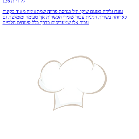
136 קלוריות
עוגת גלידה בטעם שוקו-וניל בגרסת פרווה שמתאימה מאוד כקינוח
לארוחה בשרית חגיגית עבור שומרי הכשרות אך טעימה ומומלצת גם
עבור אלו שמעדיפים בדרך כלל קינוחים חלביים