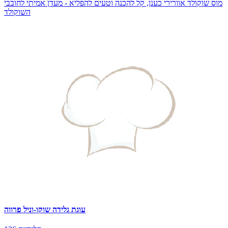
מוס שוקולד אוורירי כענן, קל להכנה וטעים להפליא - מעדן אמיתי לחובבי
השוקולד
עוגת גלידה שוקו-וניל פרווה