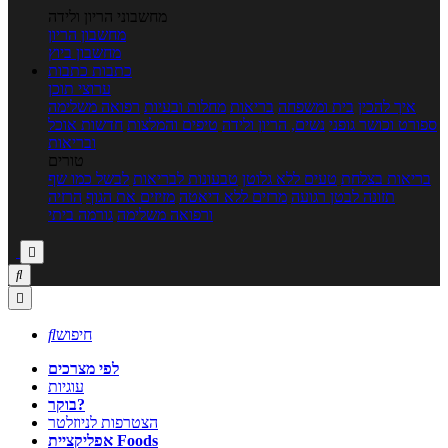
מחשבוני הריון ולידה
מחשבון הריון
מחשבון ביוץ
כתבות
כתבות
ערוצי תוכן
איך להכין
בית ומשפחה
בריאות
מחלות ובעיות
רפואה משלימה
ספורט וכושר גופני
נשים, הריון ולידה
טיפים והמלצות
חדשות אוכל
ובריאות
טורים
בריאות בצלחת
טעים ללא גלוטן
טבעונות לבריאות
לבשל כמו שף
תזונה לבטן רגועה
מרזים ללא דיאטה
מזיזים את הגוף
הרזיה
ורפואה משלימה
גורמה ביתי



חיפוש

לפי מצרכים
עוגיות
בוקר?
הצטרפות לניוזלטר
אפליקציית Foods