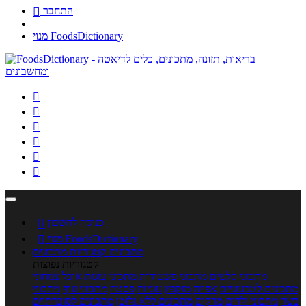
התחבר

מנוי FoodsDictionary






כניסה לחשבון

מנוי FoodsDictionary

מתכונים
קטגוריות מתכונים
קטגוריות נפוצות
מתכוני סלטים
מתכוני פשטידות
מתכוני עוגות
אוכל צמחוני
מתכונים לטבעוניים
אפייה
מוקפץ
עוגיות
פסטה
מתכוני עוף
מתכוני
בשר
מתכוני ילדים
מרקים
מתכונים ללא גלוטן
מתכונים לסוכרתיים