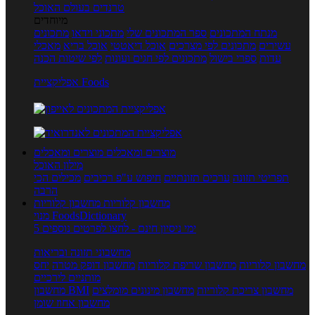
טרנדים בעולם האוכל
מיוחדים
מנתח המתכונים
ספר המתכונים שלי
מתכוני וידאו
מתכונים
עשירים
מתכונים לפי מצרכים
אוכל דיאטטי
אוכל בריא
מאכלי
עדות
ספרי בישול
מתכונים לפי חגים ועונות
לפי שיטות הכנה
אפליקציית Foods
מוצרים ומאכלים
מוצרים ומאכלים
מילון האוכל
תפריטי תזונה
ערכים תזונתיים
חיפוש ע"פ רכיבים
מכילים הכי
הרבה
מחשבון קלוריות
מחשבון קלוריות
מנוי FoodsDictionary
5 ימי ניסיון חינם - לחצו לפרטים נוספים
מחשבוני תזונה ובריאות
מחשבון קלוריות
מחשבון שריפת קלוריות
מחשבון דופק מטרה
יחס
מותניים לירכיים
מחשבון צריכת קלוריות
מחשבון מינונים מומלצים
מחשבון BMI
מחשבון אחוז שומן