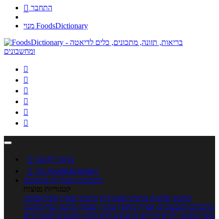
התחבר

מנוי FoodsDictionary






כניסה לחשבון

מנוי FoodsDictionary

מתכונים
קטגוריות מתכונים
קטגוריות נפוצות
מתכוני סלטים
מתכוני פשטידות
מתכוני עוגות
אוכל צמחוני
מתכונים לטבעוניים
אפייה
מוקפץ
עוגיות
פסטה
מתכוני עוף
מתכוני
בשר
מתכוני ילדים
מרקים
מתכונים ללא גלוטן
מתכונים לסוכרתיים