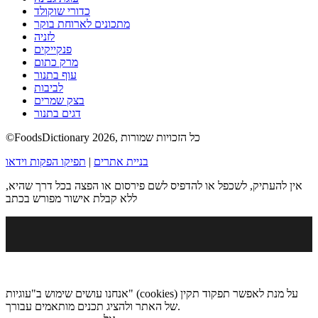
כדורי שוקולד
מתכונים לארוחת בוקר
לזניה
פנקייקים
מרק כתום
עוף בתנור
לביבות
בצק שמרים
דגים בתנור
©FoodsDictionary 2026, כל הזכויות שמורות
בניית אתרים
|
תפיקו הפקות וידאו
אין להעתיק, לשכפל או להדפיס לשם פירסום או הפצה בכל דרך שהיא,
ללא קבלת אישור מפורש בכתב
אנחנו עושים שימוש ב"עוגיות" (cookies) על מנת לאפשר תפקוד תקין
של האתר ולהציג תכנים מותאמים עבורך.