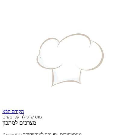
הקודם
הבא
מוס שוקולד קל וטעים
מצרכים למתכון
7 מנות/יחידות, 85 גרם למנה\יחידה
(6-8 מנות)