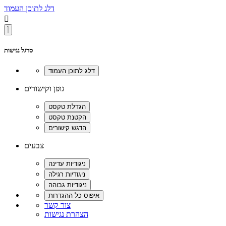
דלג לתוכן העמוד

סרגל נגישות
גופן וקישורים
צבעים
צור קשר
הצהרת נגישות