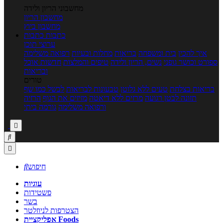
מחשבוני הריון ולידה
מחשבון הריון
מחשבון ביוץ
כתבות
כתבות
ערוצי תוכן
איך להכין
בית ומשפחה
בריאות
מחלות ובעיות
רפואה משלימה
ספורט וכושר גופני
נשים, הריון ולידה
טיפים והמלצות
חדשות אוכל
ובריאות
טורים
בריאות בצלחת
טעים ללא גלוטן
טבעונות לבריאות
לבשל כמו שף
תזונה לבטן רגועה
מרזים ללא דיאטה
מזיזים את הגוף
הרזיה
ורפואה משלימה
גורמה ביתי



חיפוש

עוגיות
פשטידות
בשר
הצטרפות לניוזלטר
אפליקציית Foods