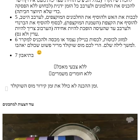
לחכות שיתקרר (בגלל הביצים החיות שצריכות מעט אידוי) וישר
להכניס את החלמונים ולערבב כל הזמן ידנית (לבחוש ללא הפסקה
כדי שלא תיווצר חביתה).
לכבות את האש ולהוסיף את החלבונים המוקצפים, לערבב היטב,
5
להוסיף את הקצפת (השמנת המוקצפת), לבסוף להוסיף את הברנדי
ולערבב עד שהעיסה הופכת להיות אחידה (הערבוב צריך להיות
עדין ולא גס).
למזוג לכוסות, לכסות בניילון נצמד או מכסה ולהכניס למקרר
6
למשך לילה שלם. הרי לכם מוס שוקולד מריר פשוט שכולם יאהבו.
בתיאבון
7
ללא צבעי מאכל

ללא חומרים משמרים

זמן ההכנה לא כולל את זמן קירור מוס השוקולד.

עוד הצעות למתכונים