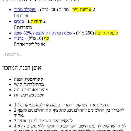
2
אריזות נייר
-
סה"כ
(200 גרם)
-
שוקולד מריר
איכותי

2
יחידות
L
-
ביצים
מופרדות

קופסת קרטון
(250 מ"ל)
-
שמנת מתוקה להקצפה 32% שומן
כף
(10 מ"ל)
-
ברנדי
או כל ליקר אחר

- פרסומת -
אופן הכנת המתכון
קינוחים
סוג המנה
מתחיל
דרגת קושי
מהיר מאוד
זמן הכנה
חלבי, כשר
כשרות
להמיס את השוקולד המריר בבן-מארי (לא במיקרוגל).
1
להפריד בין החלמונים להחלבונים. להקציף את החלבונים לקצף
2
אחיד.
להקציף את השמנת לקצף אחיד.
3
לאחר שהשוקולד נמס היטב והפך לעיסה חלקה ללא גושים - לא
4