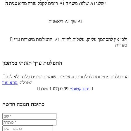
ה-AI שלנו?
ה-AI שלנו? מ
שף
רוצים לקבל עזרה מ
דיאטנית
שף AI
דיאטנית AI
ולכן אין להסתמך עליהן, עלולות להיות
ההמלצות מיוצרות ע"י

AI
טעויות
התפלגות ערך תזונתי במתכון
התפלגות ערך תזונתי במתכון

ההתפלגות מתייחסת לחלבונים, פחמימות, שומנים וסיבים בלבד ולא לכל
סיבים
.
הטבלה.
קרא עוד
פחמימות
חלבונים
שומנים
תזונתיים

: 0.99 (1.07 נטו)
יחס קטוגני

3.8%
47.8%
11.5%
36.9%
כתיבת תגובה חדשה