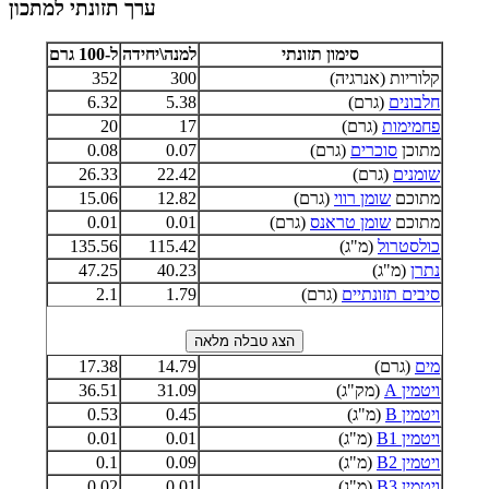
ערך תזונתי למתכון
סימון תזונתי
למנה\יחידה
ל-100 גרם
קלוריות (אנרגיה)
300
352
חלבונים
(גרם)
5.38
6.32
פחמימות
(גרם)
17
20
מתוכן
סוכרים
(גרם)
0.07
0.08
שומנים
(גרם)
22.42
26.33
מתוכם
שומן רווי
(גרם)
12.82
15.06
מתוכם
שומן טראנס
(גרם)
0.01
0.01
כולסטרול
(מ"ג)
115.42
135.56
נתרן
(מ"ג)
40.23
47.25
סיבים תזונתיים
(גרם)
1.79
2.1
מים
(גרם)
14.79
17.38
ויטמין A
(מק"ג)
31.09
36.51
ויטמין B
(מ"ג)
0.45
0.53
ויטמין B1
(מ"ג)
0.01
0.01
ויטמין B2
(מ"ג)
0.09
0.1
ויטמין B3
(מ"ג)
0.01
0.02