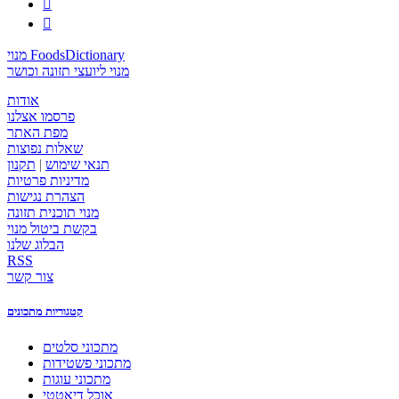


מנוי FoodsDictionary
מנוי ליועצי תזונה וכושר
אודות
פרסמו אצלנו
מפת האתר
שאלות נפוצות
תנאי שימוש
|
תקנון
מדיניות פרטיות
הצהרת נגישות
מנוי תוכנית תזונה
בקשת ביטול מנוי
הבלוג שלנו
RSS
צור קשר
קטגוריות מתכונים
מתכוני סלטים
מתכוני פשטידות
מתכוני עוגות
אוכל דיאטטי