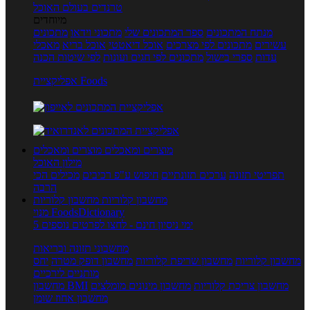
טרנדים בעולם האוכל
מיוחדים
מנתח המתכונים
ספר המתכונים שלי
מתכוני וידאו
מתכונים
עשירים
מתכונים לפי מצרכים
אוכל דיאטטי
אוכל בריא
מאכלי
עדות
ספרי בישול
מתכונים לפי חגים ועונות
לפי שיטות הכנה
אפליקציית Foods
מוצרים ומאכלים
מוצרים ומאכלים
מילון האוכל
תפריטי תזונה
ערכים תזונתיים
חיפוש ע"פ רכיבים
מכילים הכי
הרבה
מחשבון קלוריות
מחשבון קלוריות
מנוי FoodsDictionary
5 ימי ניסיון חינם - לחצו לפרטים נוספים
מחשבוני תזונה ובריאות
מחשבון קלוריות
מחשבון שריפת קלוריות
מחשבון דופק מטרה
יחס
מותניים לירכיים
מחשבון צריכת קלוריות
מחשבון מינונים מומלצים
מחשבון BMI
מחשבון אחוז שומן