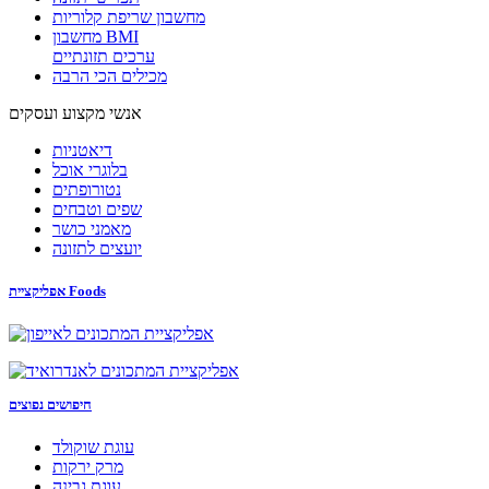
מחשבון שריפת קלוריות
מחשבון BMI
ערכים תזונתיים
מכילים הכי הרבה
אנשי מקצוע ועסקים
דיאטניות
בלוגרי אוכל
נטורופתים
שפים וטבחים
מאמני כושר
יועצים לתזונה
אפליקציית Foods
חיפושים נפוצים
עוגת שוקולד
מרק ירקות
עוגת גבינה