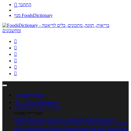
התחבר

מנוי FoodsDictionary






כניסה לחשבון

מנוי FoodsDictionary

מתכונים
קטגוריות מתכונים
קטגוריות נפוצות
מתכוני סלטים
מתכוני פשטידות
מתכוני עוגות
אוכל צמחוני
מתכונים לטבעוניים
אפייה
מוקפץ
עוגיות
פסטה
מתכוני עוף
מתכוני
בשר
מתכוני ילדים
מרקים
מתכונים ללא גלוטן
מתכונים לסוכרתיים