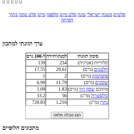





סלטים
מטבח ישראלי
טונה
סלט מיונז
מלפפון
מיונז
סלט טונה
בתוך
הפיתה
ערך תזונתי למתכון
סימון תזונתי
למנה\יחידה
ל-100 גרם
קלוריות (אנרגיה)
234
139
חלבונים
(גרם)
29.61
17.55
פחמימות
(גרם)
2
1
שומנים
(גרם)
11.79
6.99
מתוכם
שומן רווי
(גרם)
1.83
1.09
כולסטרול
(מ"ג)
56
33.2
נתרן
(מ"ג)
1,216
720.83
מתכונים חלופיים