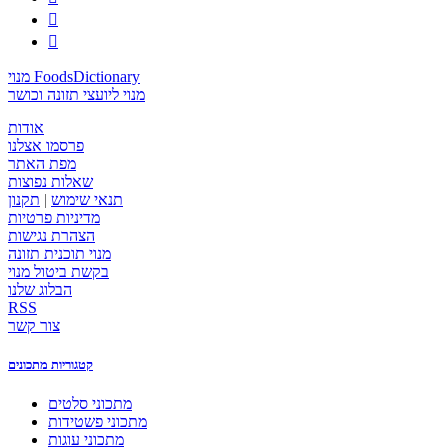


מנוי FoodsDictionary
מנוי ליועצי תזונה וכושר
אודות
פרסמו אצלנו
מפת האתר
שאלות נפוצות
תנאי שימוש
|
תקנון
מדיניות פרטיות
הצהרת נגישות
מנוי תוכנית תזונה
בקשת ביטול מנוי
הבלוג שלנו
RSS
צור קשר
קטגוריות מתכונים
מתכוני סלטים
מתכוני פשטידות
מתכוני עוגות