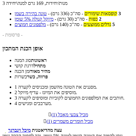
3 מנות/יחידות, 169 גרם למנה\יחידה
3
קופסאות שימורים
-
סה"כ
(336 גרם)
-
טונה בהירה בשמן
2
כפות
-
סה"כ
(30 גרם)
-
מיוקל קנולה 5% שומן
5
גדלים ממוצעים
-
סה"כ
(140 גרם)
-
מלפפונים חמוצים
- פרסומת -
אופן הכנת המתכון
ראשונות
סוג המנה
מתחיל
דרגת קושי
מהיר מאוד
זמן הכנה
פרווה, כשר
כשרות
מסננים את הטונה מהשמן ומכניסים לקערה.
1
מוסיפים את המיונז - עדיף מיוקל.
2
חותכים את המלפפונים החמוצים לקוביות ומוסיפים לקערה.
3
מערבבים ומגישים.
4
מכיל צבעי מאכל (1)

מכיל חומרים משמרים (1)

עצה מהדיאטנית
מיכל וינברגר

ניתן להמיר את הטונה בשמן לטונה 5% שומן, וכך לחסוך הרבה שמן