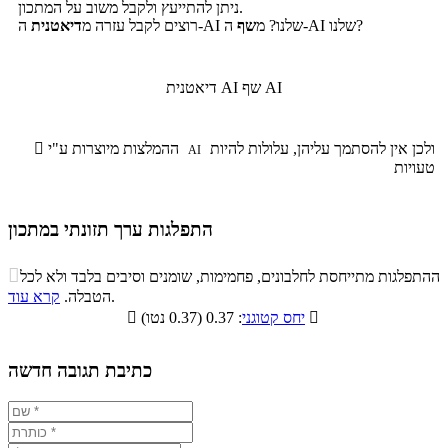
ניתן להתייעץ ולקבל משוב על המתכון.
ה-AI שלנו?
ה-AI שלנו? מ
שף
רוצים לקבל עזרה מ
דיאטנית
שף AI
דיאטנית AI
ולכן אין להסתמך עליהן, עלולות להיות
ההמלצות מיוצרות ע"י

AI
טעויות
התפלגות ערך תזונתי במתכון
התפלגות ערך תזונתי במתכון

ההתפלגות מתייחסת לחלבונים, פחמימות, שומנים וסיבים בלבד ולא לכל
סיבים
.
הטבלה.
קרא עוד
פחמימות
חלבונים
שומנים
תזונתיים

: 0.37 (0.37 נטו)
יחס קטוגני

0%
27%
67.8%
5.2%
כתיבת תגובה חדשה