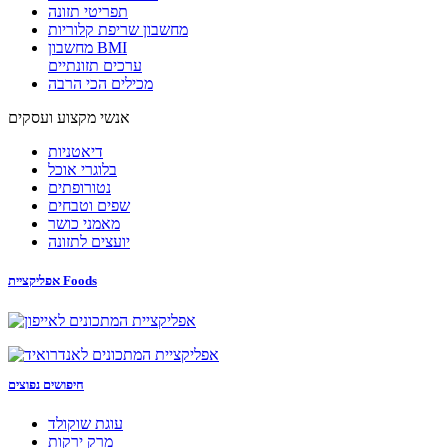
תפריטי תזונה
מחשבון שריפת קלוריות
מחשבון BMI
ערכים תזונתיים
מכילים הכי הרבה
אנשי מקצוע ועסקים
דיאטניות
בלוגרי אוכל
נטורופתים
שפים וטבחים
מאמני כושר
יועצים לתזונה
אפליקציית Foods
חיפושים נפוצים
עוגת שוקולד
מרק ירקות