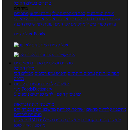
טרנדים בעולם האוכל
מיוחדים
מנתח המתכונים
ספר המתכונים שלי
מתכוני וידאו
מתכונים
עשירים
מתכונים לפי מצרכים
אוכל דיאטטי
אוכל בריא
מאכלי
עדות
ספרי בישול
מתכונים לפי חגים ועונות
לפי שיטות הכנה
אפליקציית Foods
מוצרים ומאכלים
מוצרים ומאכלים
מילון האוכל
תפריטי תזונה
ערכים תזונתיים
חיפוש ע"פ רכיבים
מכילים הכי
הרבה
מחשבון קלוריות
מחשבון קלוריות
מנוי FoodsDictionary
5 ימי ניסיון חינם - לחצו לפרטים נוספים
מחשבוני תזונה ובריאות
מחשבון קלוריות
מחשבון שריפת קלוריות
מחשבון דופק מטרה
יחס
מותניים לירכיים
מחשבון צריכת קלוריות
מחשבון מינונים מומלצים
מחשבון BMI
מחשבון אחוז שומן