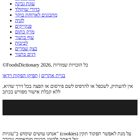
עוגת גבינה
כדורי שוקולד
מתכונים לארוחת בוקר
לזניה
פנקייקים
מרק כתום
עוף בתנור
לביבות
בצק שמרים
דגים בתנור
©FoodsDictionary 2026, כל הזכויות שמורות
בניית אתרים
|
תפיקו הפקות וידאו
אין להעתיק, לשכפל או להדפיס לשם פירסום או הפצה בכל דרך שהיא,
ללא קבלת אישור מפורש בכתב
אנחנו עושים שימוש ב"עוגיות" (cookies) על מנת לאפשר תפקוד תקין
של האתר ולהציג תכנים מותאמים עבורך.