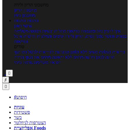
מחשבוני הריון ולידה
מחשבון הריון
מחשבון ביוץ
כתבות
כתבות
ערוצי תוכן
איך להכין
בית ומשפחה
בריאות
מחלות ובעיות
רפואה משלימה
ספורט וכושר גופני
נשים, הריון ולידה
טיפים והמלצות
חדשות אוכל
ובריאות
טורים
בריאות בצלחת
טעים ללא גלוטן
טבעונות לבריאות
לבשל כמו שף
תזונה לבטן רגועה
מרזים ללא דיאטה
מזיזים את הגוף
הרזיה
ורפואה משלימה
גורמה ביתי



חיפוש

עוגיות
פשטידות
בשר
הצטרפות לניוזלטר
אפליקציית Foods