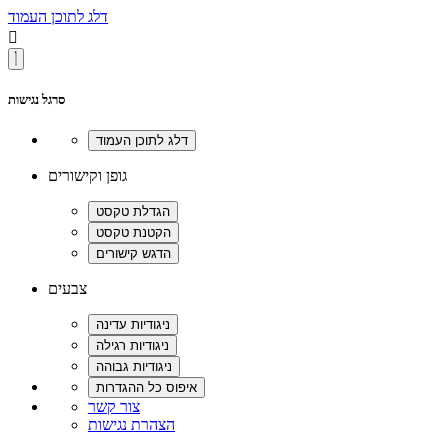
דלג לתוכן העמוד

סרגל נגישות
גופן וקישורים
צבעים
צור קשר
הצהרת נגישות