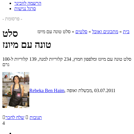
הרשמה לוובינר
סרגל נגישות
- פרסומת -
סלט
בית
»
מתכונים ואוכל
»
סלטים
»
סלט טונה עם מיונז
טונה עם מיונז
סלט טונה עם מיונז ומלפפון חמוץ, 234 קלוריות למנה, 139 קלוריות ל-100
גרם
, 03.07.2011
, מבשלת ואופה
Rebeka Ben Haim
תגובות

שלח לחבר

4