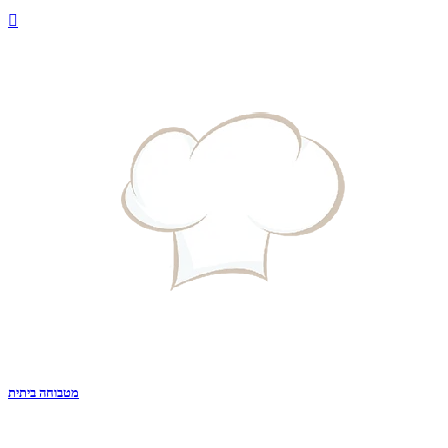

מטבוחה ביתית