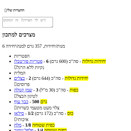
ההערות שלי

מצרכים למתכון
6 מנות/יחידות, 357 גרם למנה\יחידה
הפטריות
יחידות גדולות
-
סה"כ
(600 גרם)
6
-
פטריות פורטבלו
נקיות ללא הרגל

המלית
יחידות גדולות
-
סה"כ
(644 גרם)
2
-
בצלים
פרוסים

כפות
-
סה"כ
(30 מ"ל)
3
-
שמן קנולה
לטיגון הבצל

גרם
500
-
כבד עוף
צלוי מעט מטעמי כשרות

כוס
-
סה"כ
(172 גרם)
1/2
-
סילאן
איכותי

כפית שטוחה
1/8
-
מלח
כפית שטוחה
1/4
-
פלפל שחור