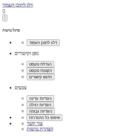
דלג לתוכן העמוד

סרגל נגישות
גופן וקישורים
צבעים
צור קשר
הצהרת נגישות