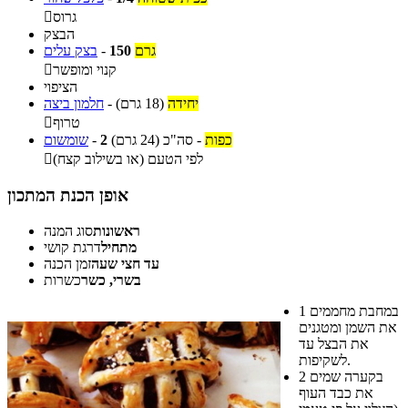
גרוס

הבצק
גרם
150
-
בצק עלים
קנוי ומופשר

הציפוי
יחידה
(18 גרם)
-
חלמון ביצה
טרוף

כפות
-
סה"כ
(24 גרם)
2
-
שומשום
לפי הטעם (או בשילוב קצח)

אופן הכנת המתכון
ראשונות
סוג המנה
מתחיל
דרגת קושי
עד חצי שעה
זמן הכנה
בשרי, כשר
כשרות
במחבת מחממים
1
את השמן ומטגנים
את הבצל עד
לשקיפות.
בקערה שמים
2
את כבד העוף