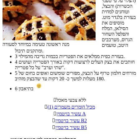
(הצלוי על פי טעמי
הכשרות) והבצל,
וטוחנים למחית
בעזרת בלנדר מוט.
מוסיפים את
הסילאן, המלח
והפלפל השחור
הגרוס, מערבבים
מנה ראשונה טעימה במיוחד לסעודה
היטב, טועמים
ומתקנים תיבול.
בעזרת כפית ממלאים את הפטריות בכמות נדיבה מהמילוי.
3
חותכים את בצק העלים לרצועות דקות באורך הפטרייה ועושים
4
"שתי וערב" על כל פטרייה.
מורחים חלמון טרוף על הבצק, מפזרים שומשום ואופים בחום של
5
180 מעלות למשך כ- 20 דקות עד שהבצק מזהיב.
בתיאבון
6
ללא צבעי מאכל

מכיל חומרים משמרים (1)

עשיר בויטמין A

עשיר בויטמין B2

עשיר בויטמין B5
