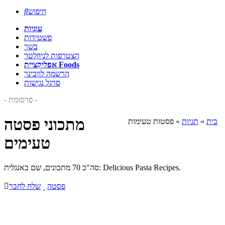
חיפוש

עוגיות
פשטידות
בשר
הצטרפות לניוזלטר
אפליקציית Foods
הרשמה לוובינר
סרגל נגישות
- פרסומת -
מתכוני פסטה
בית
»
תגיות
»
פסטות טעימות
טעימים
סה"כ 70 מתכונים, שם באנגלית: Delicious Pasta Recipes.
פסטה

שלח לחבר
