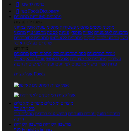
כניסה לחשבון

מנוי FoodsDictionary

מתכונים
קטגוריות מתכונים
קטגוריות נפוצות
מתכוני סלטים
מתכוני פשטידות
מתכוני עוגות
אוכל צמחוני
מתכונים לטבעוניים
אפייה
מוקפץ
עוגיות
פסטה
מתכוני עוף
מתכוני
בשר
מתכוני ילדים
מרקים
מתכונים ללא גלוטן
מתכונים לסוכרתיים
טרנדים בעולם האוכל
מיוחדים
מנתח המתכונים
ספר המתכונים שלי
מתכוני וידאו
מתכונים
עשירים
מתכונים לפי מצרכים
אוכל דיאטטי
אוכל בריא
מאכלי
עדות
ספרי בישול
מתכונים לפי חגים ועונות
לפי שיטות הכנה
אפליקציית Foods
מוצרים ומאכלים
מוצרים ומאכלים
מילון האוכל
תפריטי תזונה
ערכים תזונתיים
חיפוש ע"פ רכיבים
מכילים הכי
הרבה
מחשבון קלוריות
מחשבון קלוריות
מנוי FoodsDictionary