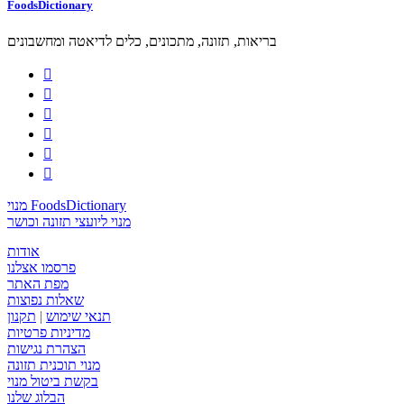
FoodsDictionary
בריאות, תזונה, מתכונים, כלים לדיאטה ומחשבונים






מנוי FoodsDictionary
מנוי ליועצי תזונה וכושר
אודות
פרסמו אצלנו
מפת האתר
שאלות נפוצות
תנאי שימוש
|
תקנון
מדיניות פרטיות
הצהרת נגישות
מנוי תוכנית תזונה
בקשת ביטול מנוי
הבלוג שלנו