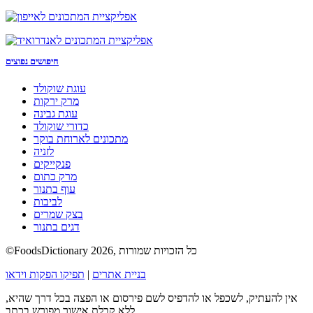
חיפושים נפוצים
עוגת שוקולד
מרק ירקות
עוגת גבינה
כדורי שוקולד
מתכונים לארוחת בוקר
לזניה
פנקייקים
מרק כתום
עוף בתנור
לביבות
בצק שמרים
דגים בתנור
©FoodsDictionary 2026, כל הזכויות שמורות
בניית אתרים
|
תפיקו הפקות וידאו
אין להעתיק, לשכפל או להדפיס לשם פירסום או הפצה בכל דרך שהיא,
ללא קבלת אישור מפורש בכתב