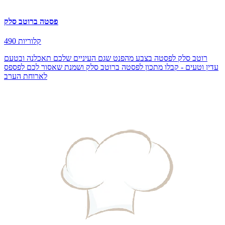
פסטה ברוטב סלק
490 קלוריות
רוטב סלק לפסטה בצבע מהפנט שגם העיניים שלכם תאכלנה ובטעם
עדין וטעים - קבלו מתכון לפסטה ברוטב סלק ושמנת שאסור לכם לפספס
לארוחת הערב