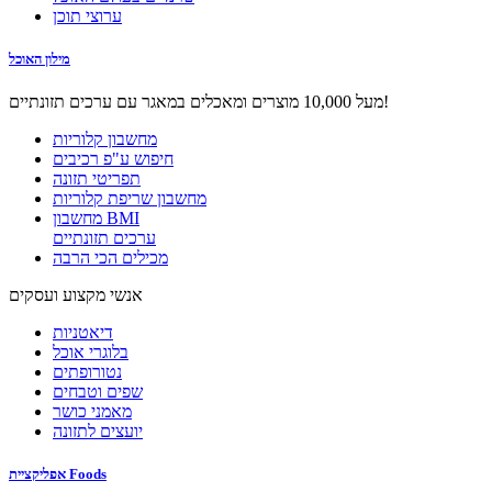
ערוצי תוכן
מילון האוכל
מעל 10,000 מוצרים ומאכלים במאגר עם ערכים תזונתיים!
מחשבון קלוריות
חיפוש ע"פ רכיבים
תפריטי תזונה
מחשבון שריפת קלוריות
מחשבון BMI
ערכים תזונתיים
מכילים הכי הרבה
אנשי מקצוע ועסקים
דיאטניות
בלוגרי אוכל
נטורופתים
שפים וטבחים
מאמני כושר
יועצים לתזונה
אפליקציית Foods