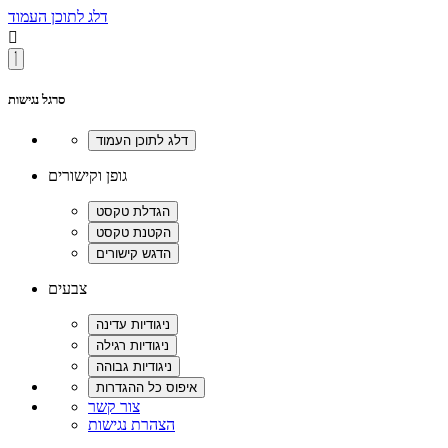
דלג לתוכן העמוד

סרגל נגישות
גופן וקישורים
צבעים
צור קשר
הצהרת נגישות