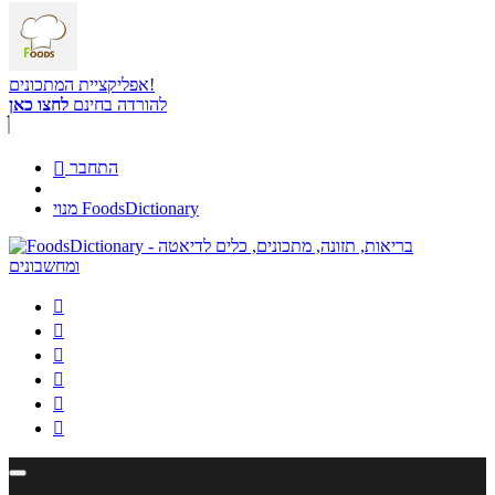
אפליקציית המתכונים!
להורדה בחינם
לחצו כאן
התחבר

מנוי FoodsDictionary





