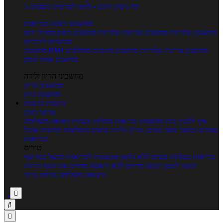
5 ימי ניסיון חינם - לחצו לפרטים נוספים
מחשבוני תזונה ובריאות
מחשבון קלוריות
מחשבון שריפת קלוריות
מחשבון דופק מטרה
יחס
מותניים לירכיים
מחשבון צריכת קלוריות
מחשבון מינונים מומלצים
מחשבון BMI
מחשבון אחוז שומן
מחשבוני הריון ולידה
מחשבון הריון
מחשבון ביוץ
כתבות
כתבות
ערוצי תוכן
איך להכין
בית ומשפחה
בריאות
מחלות ובעיות
רפואה משלימה
ספורט וכושר גופני
נשים, הריון ולידה
טיפים והמלצות
חדשות אוכל
ובריאות
טורים
בריאות בצלחת
טעים ללא גלוטן
טבעונות לבריאות
לבשל כמו שף
תזונה לבטן רגועה
מרזים ללא דיאטה
מזיזים את הגוף
הרזיה
ורפואה משלימה
גורמה ביתי


