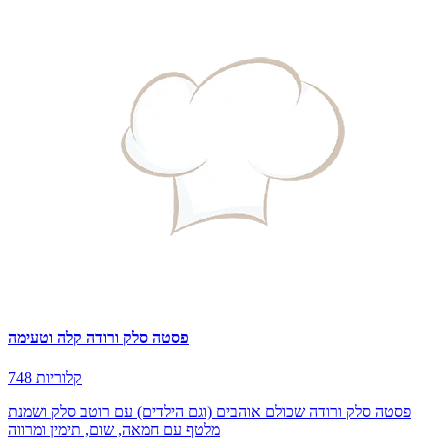
פסטה סלק ורודה קלה וטעימה
748 קלוריות
פסטה סלק ורודה שכולם אוהבים (וגם הילדים) עם רוטב סלק ושמנת
מלטף עם חמאה, שום, תימין ומרווה